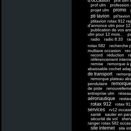
d'occasion
prix ulm 
prof ulm
profession
promo
projet ulm
pti tavion
pti'tavion
ptitavion rotax 912 re
d'annonce ulm pour 12 
publication de vos a
ulm pour 12 mois...
p
radio
radio 8.33
r
rotax 582
recherche p
multiaxe occasion
rec
record
réduction
r
référencement intern
remise
remorque à 
abaissable cochet adap
de transport
remorqu
remorque plateau aba
remorque
pendulaire
de piste
renouvelleme
entreprise ulm
résea
aéronautique
restau
rotax 912
rotax 91
services
rv12 occasi
santé
sauter en par
sécurité de vol
sher
ranger rotax 582 occas
site internet
site i