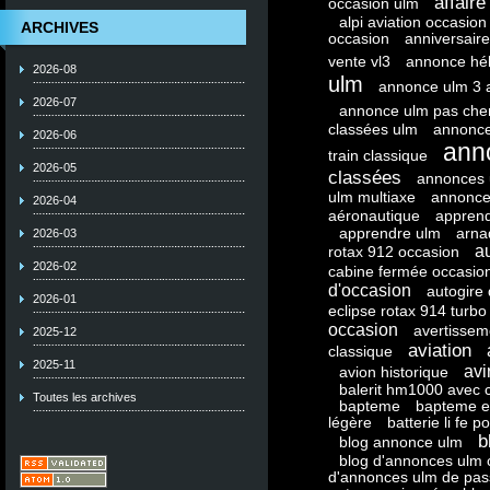
affaire
occasion ulm
alpi aviation occasion
ARCHIVES
occasion
anniversaire
vente vl3
annonce hél
2026-08
ulm
annonce ulm 3 
2026-07
annonce ulm pas che
classées ulm
annonce
2026-06
ann
train classique
2026-05
classées
annonces 
ulm multiaxe
annonce
2026-04
aéronautique
apprend
apprendre ulm
arna
2026-03
a
rotax 912 occasion
2026-02
cabine fermée occasio
d'occasion
autogire
2026-01
eclipse rotax 914 turbo
occasion
avertissem
2025-12
aviation
classique
2025-11
avi
avion historique
balerit hm1000 avec 
Toutes les archives
bapteme
bapteme e
légère
batterie li fe po
b
blog annonce ulm
blog d'annonces ulm 
d'annonces ulm de pas