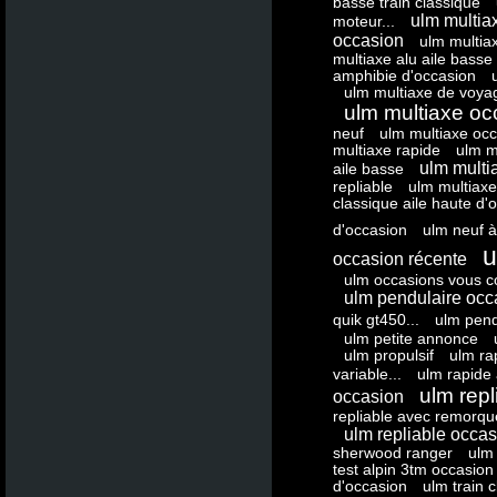
basse train classique
ulm multia
moteur...
occasion
ulm multiax
multiaxe alu aile basse
amphibie d'occasion
ulm multiaxe de voya
ulm multiaxe oc
neuf
ulm multiaxe occ
multiaxe rapide
ulm m
ulm multi
aile basse
repliable
ulm multiaxe
classique aile haute d'
d'occasion
ulm neuf 
u
occasion récente
ulm occasions vous co
ulm pendulaire occ
quik gt450...
ulm pend
ulm petite annonce
ulm propulsif
ulm ra
variable...
ulm rapide
ulm repl
occasion
repliable avec remorqu
ulm repliable occa
sherwood ranger
ulm
test alpin 3tm occasion
d'occasion
ulm train 