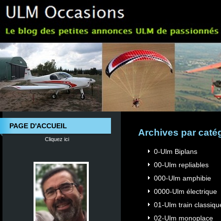
PAGE D'ACCUEIL
Archives par caté
Cliquez ici
0-Ulm Biplans
00-Ulm repliables
000-Ulm amphibie
0000-Ulm électrique
01-Ulm train classiqu
02-Ulm monoplace