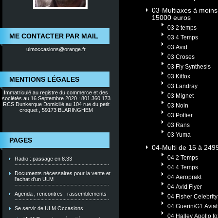
03-Multiaxes à moins
15000 euros
03 2 temps
ME CONTACTER PAR MAIL
03 4 Temps
03 Avid
ulmoccasions@orange.fr
03 Croses
03 Fly Synthesis
03 Kitfox
MENTIONS LÉGALES
03 Landray
Immatriculé au registre du commerce et des
03 Mignet
sociétés au 16 Septembre 2020 : 801 360 173
RCS Dunkerque Domicilié au 104 rue du petit
03 Noin
croquet , 59173 BLARINGHEM
03 Pottier
03 Rans
03 Yuma
PAGES
04-Multi de 15 à 249
04 2 Temps
Radio : passage en 8.33
04 4 Temps
Documents nécessaires pour la vente et
04 Aeroprakt
l'achat d'un ULM
04 Avid Flyer
Agenda , rencontres , rassemblements
04 Fisher Celebrity
04 Guerin/G1 Aviat
Se servir de ULM Occasions
04 Halley Apollo fo