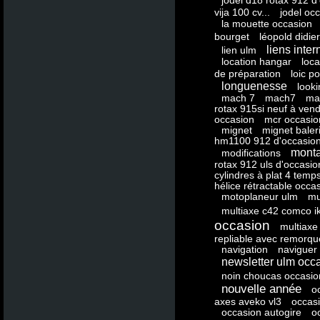
jodel d18 rotax 912 d
vija 100 cv...
jodel oc
la mouette occasion
bourget
léopold didier
liens inter
lien ulm
location hangar
loca
de préparation
loic p
longuenesse
looki
mach 7
mach7
ma
rotax 915si neuf à ven
occasion
mcr occasio
mignet
mignet baler
hm1100 912 d'occasion
mont
modifications
rotax 912 uls d'occasio
cylindres à plat 4 temp
hélice rétractable occa
motoplaneur ulm
mu
multiaxe c42 comco i
occasion
multiaxe 
repliable avec remorqu
navigation
naviguer
newsletter ulm occ
noin choucas occasio
nouvelle année
o
axes aveko vl3
occasi
occasion autogire
o