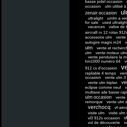
basse jodel occasion
occasion
ulm utilisé à
ul
zenair occasion
ultralight
umlm a ve
for sale
used ultraligh
vacances
valise de 
aircraft rv 12 rotax 91
accessoire ulm
vente
autogire magni m24
v
ulm
vente et recherc
ulm
vente moteur ulm
vente pendulaire la m
hm1000 numéro 64
v
v
912 cs d'occasion
repliable 4 temps
ven
occasion
vente ulm 3 
ve
vente ulm biplan
eclipse comme neuf
v
multiaxe aile basse rap
ulm occasion
vente 
remorque
vente ulm 
verchocq
vf-aér
visite ulm
visite ulm
v
vl3 912s occasion
vol de découverte
v