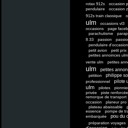
rotax 912s
occasion p
pendulaire
occasion z
912s train classique
o
ulm
occasions vl3
occasions
page face
parachutisme
parap
8.33
passion
passio
pendulaire d'occasion
petit avion
petit prix
petites annoinces ulm
vente ulm
petites an
ulm
petites anno
philippe s
pétition
pilote 
professionnel
ulm
pilotes
pionnie
privée
piste renforcée
remorque de transport
occasion
planeur pro 
plateau abaissable
essence
pompe de tra
pou du c
embarquée
préparation voyages