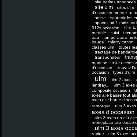
site petites annonces
site ulm
sites ulm
d'occasion moteur rota
solise
soutenir les e
spacek sd 1 minisport
stock
912s occasion
meublé
suivi
tecnam
eau
température huil
baude
thierry canon
classes ulm
toutes l
tractage de banderole 
trans
transpondeur
manche
trike occasio
d'occasion
trouvez l'
occasion
types d'ulm
ulm
ulm 2 axes
landray...
ulm 3 axes 
u
composite occasion
axes aile basse tout al
axes aile haute d'occas
remorque
ulm 3 axes
axes d'occasion
ulm 3 axes en alu ail
monoplace aile basse 
ulm 3 axes occ
rapide
ulm 3 axes oc