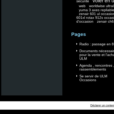
voler en 
sécurité
web
worldwise ultrali
yuma 3 axes repliable
zenair 601 ul occasio
601xl rotax 912s occas
d'occasion
zenair ch6
Pages
Radio : passage en 8
Documents nécessai
pour la vente et l'ach
ULM
Agenda , rencontres 
rassemblements
Se servir de ULM
Occasions
Déclarer un contenu 