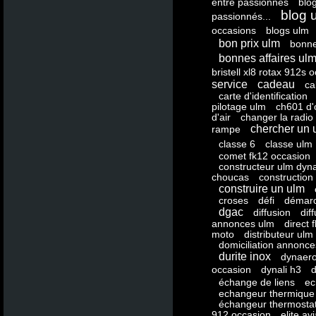
entre passionnés
blo
blog 
passionnés...
occasions
blogs ulm
bon prix ulm
bonne
bonnes affaires ul
bristell xl8 rotax 912s 
service
cadeau
ca
carte d'identification
pilotage ulm
ch601 d'
d'air
changer la radi
chercher un 
rampe
classe 6
classe ulm
comet fk12 occasion
constructeur ulm dyna
choucas
construction
construire un ulm
croses
défi
démarc
dgac
diffusion
dif
annonces ulm
direct 
moto
distributeur ulm
domiciliation annonc
durite inox
dynaero
occasion
dynali h3
d
échange de liens
ec
echangeur thermique
échangeur thermosta
912 occasion
elite av