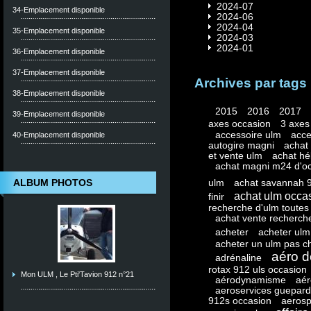
2024-07
34-Emplacement disponible
2024-06
2024-04
35-Emplacement disponible
2024-03
2024-01
36-Emplacement disponible
37-Emplacement disponible
Archives par tags
38-Emplacement disponible
2015
2016
2017
39-Emplacement disponible
axes occasion
3 axes 
accessoire ulm
acce
40-Emplacement disponible
autogire magni
achat 
et vente ulm
achat hé
achat magni m24 d'o
ALBUM PHOTOS
ulm
achat savannah 
achat ulm occa
finir
recherche d'ulm toutes
achat vente recherche
acheter
acheter ulm
acheter un ulm pas c
aéro 
adrénaline
rotax 912 uls occasion
Mon ULM , Le Pti'Tavion 912 n°21
aérodynamisme
aér
aeroservices guepard
912s occasion
aerosp