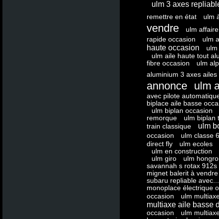
ulm 3 axes repliabl
remettre en état
ulm 
vendre
ulm affaire
rapide occasion
ulm a
haute occasion
ulm 
ulm aile haute tout al
fibre occasion
ulm alp
aluminium 3 axes ailes
annonce
ulm 
avec pilote automatiqu
biplace aile basse occa
ulm biplan occasion
remorque
ulm biplan 
ulm b
train classique
occasion
ulm classe 
direct fly
ulm ecoles
ulm en construction
ulm giro
ulm hongro
savannah s rotax 912s
mignet balerit à vendre
subaru repliable avec...
monoplace électrique 
occasion
ulm multiax
multiaxe aile basse 
occasion
ulm multiaxe