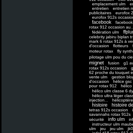
emplacement ulm
e
entretien
entretien 
publicitaires
eurofox 2
eurofox 912s occasio
facebook
facebook
rotax 912 occasion au..
ffpl
fédération ulm
celebrity jabiru biplan t
mark 6 rotax 912s à v
d'occasion
flotteurs
moteur rotax
fly synt
pilotage ulm pou du cie
mignet
fusion
g1 av
rotax 912s occasion
62 proche du touquet et
vente ulm
gestion blo
d'occasion
hélice gsc
pour rotax 912
hélico
hélico ulm classe 6 dy
hélico ultra léger clas
injection...
hélicoptér
histoire
histoire de
tetras 912s occasion
savannahs rotax 912s
info ulm
sécurité
in
instructeur ulm mau
ulm
jeu
jeu ulm
jk