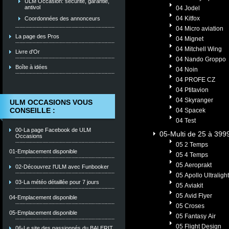
ULM Occasion: sécurité, garantie,
antivol
04 Jodel
04 Kitfox
Coordonnées des annonceurs
04 Micro aviation
La page des Pros
04 Mignet
04 Mitchell Wing
Livre d'Or
04 Nando Groppo
Boîte à idées
04 Noin
04 PROFE CZ
04 Ptitavion
04 Skyranger
ULM OCCASIONS VOUS
CONSEILLE :
04 Spacek
04 Test
00-La page Facebook de ULM
05-Multi de 25 à 399
Occasions
05 2 Temps
01-Emplacement disponible
05 4 Temps
05 Aeroprakt
02-Découvrez l'ULM avec Funbooker
05 Apollo Ultralight
03-La météo détaillée pour 7 jours
05 Aviakit
05 Avid Flyer
04-Emplacement disponible
05 Croses
05-Emplacement disponible
05 Fantasy Air
05 Flight Design
06-Le site des passionnés du BALERIT