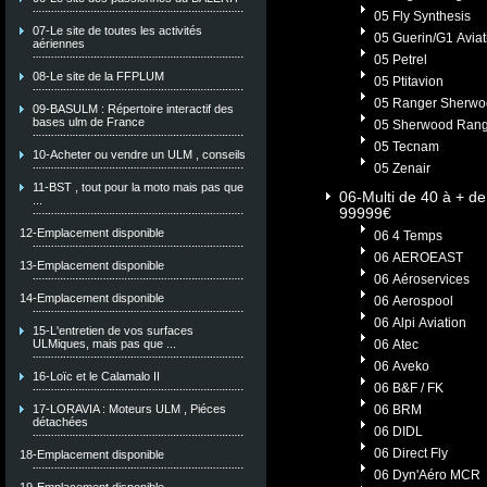
05 Fly Synthesis
07-Le site de toutes les activités
05 Guerin/G1 Aviat
aériennes
05 Petrel
08-Le site de la FFPLUM
05 Ptitavion
05 Ranger Sherwo
09-BASULM : Répertoire interactif des
bases ulm de France
05 Sherwood Rang
05 Tecnam
10-Acheter ou vendre un ULM , conseils
05 Zenair
11-BST , tout pour la moto mais pas que
06-Multi de 40 à + de
...
99999€
12-Emplacement disponible
06 4 Temps
06 AEROEAST
13-Emplacement disponible
06 Aéroservices
14-Emplacement disponible
06 Aerospool
06 Alpi Aviation
15-L'entretien de vos surfaces
ULMiques, mais pas que ...
06 Atec
06 Aveko
16-Loïc et le Calamalo II
06 B&F / FK
17-LORAVIA : Moteurs ULM , Piéces
06 BRM
détachées
06 DIDL
06 Direct Fly
18-Emplacement disponible
06 Dyn'Aéro MCR