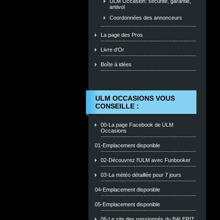
ULM Occasion: sécurité, garantie,
antivol
Coordonnées des annonceurs
La page des Pros
Livre d'Or
Boîte à idées
ULM OCCASIONS VOUS
CONSEILLE :
00-La page Facebook de ULM
Occasions
01-Emplacement disponible
02-Découvrez l'ULM avec Funbooker
03-La météo détaillée pour 7 jours
04-Emplacement disponible
05-Emplacement disponible
06-Le site des passionnés du BALERIT