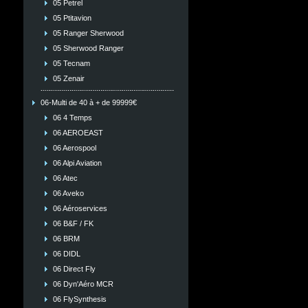
05 Petrel
05 Ptitavion
05 Ranger Sherwood
05 Sherwood Ranger
05 Tecnam
05 Zenair
06-Multi de 40 à + de 99999€
06 4 Temps
06 AEROEAST
06 Aerospool
06 Alpi Aviation
06 Atec
06 Aveko
06 Aéroservices
06 B&F / FK
06 BRM
06 DIDL
06 Direct Fly
06 Dyn'Aéro MCR
06 FlySynthesis