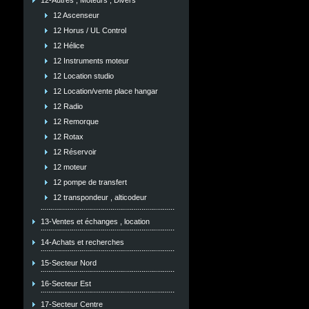
12-Autres , Moteurs , Divers
12 Ascenseur
12 Horus / UL Control
12 Hélice
12 Instruments moteur
12 Location studio
12 Location/vente place hangar
12 Radio
12 Remorque
12 Rotax
12 Réservoir
12 moteur
12 pompe de transfert
12 transpondeur , alticodeur
13-Ventes et échanges , location
14-Achats et recherches
15-Secteur Nord
16-Secteur Est
17-Secteur Centre