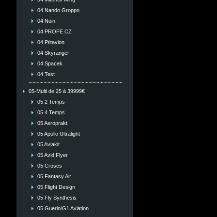
04 Nando Groppo
04 Noin
04 PROFE CZ
04 Ptitavion
04 Skyranger
04 Spacek
04 Test
05-Multi de 25 à 39999€
05 2 Temps
05 4 Temps
05 Aeroprakt
05 Apollo Ultralight
05 Aviakit
05 Avid Flyer
05 Croses
05 Fantasy Air
05 Flight Design
05 Fly Synthesis
05 Guerin/G1 Aviation