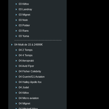
03 Kitfox
03 Landray
03 Mignet
03 Noin
03 Pottier
03 Rans
03 Yuma
04-Multi de 15 à 24999€
04 2 Temps
04 4 Temps
04 Aeroprakt
04 Avid Flyer
04 Fisher Celebrity
04 Guerin/G1 Aviation
04 Halley Apollo fox
04 Jodel
04 Kitfox
04 Micro aviation
04 Mignet
04 Mitchell Wing