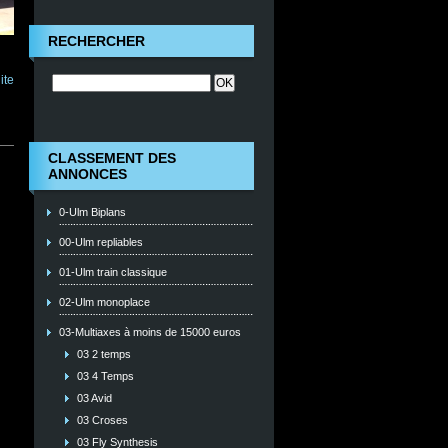
RECHERCHER
ite
CLASSEMENT DES
ANNONCES
0-Ulm Biplans
00-Ulm repliables
01-Ulm train classique
02-Ulm monoplace
03-Multiaxes à moins de 15000 euros
03 2 temps
03 4 Temps
03 Avid
03 Croses
03 Fly Synthesis