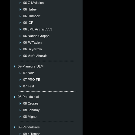
06 G1Aviation
06 Halley
06 Humbert
06 ICP
06 JMB Aircraft/VL3
06 Nando Groppo
06 Pti'Tavion
06 Skyarrow
06 Van's Aircraft
07-Planeurs ULM
07 Noin
07 PRO FE
07 Test
08-Pou du ciel
08 Croses
08 Landray
08 Mignet
09-Pendulaires
09 4 Temps