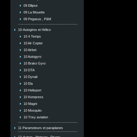
09 Ellipse
09 La Mouette
09 Pegasus , P&M
10-Autogires et Hélico
10 4 Temps
10 Air Copter
10 Airbet
10 Autogyro
10 Brako Gyro
10 DTA
10 Dynali
10 Ela
10 Helisport
10 Kompress
10 Magni
10 Mosquito
10 Trixy aviation
11-Paramoteurs et paraplanes