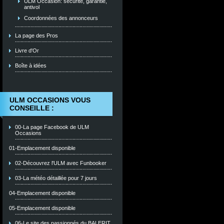
ULM Occasion: sécurité, garantie,
antivol
Coordonnées des annonceurs
La page des Pros
Livre d'Or
Boîte à idées
ULM OCCASIONS VOUS
CONSEILLE :
00-La page Facebook de ULM
Occasions
01-Emplacement disponible
02-Découvrez l'ULM avec Funbooker
03-La météo détaillée pour 7 jours
04-Emplacement disponible
05-Emplacement disponible
06-Le site des passionnés du BALERIT