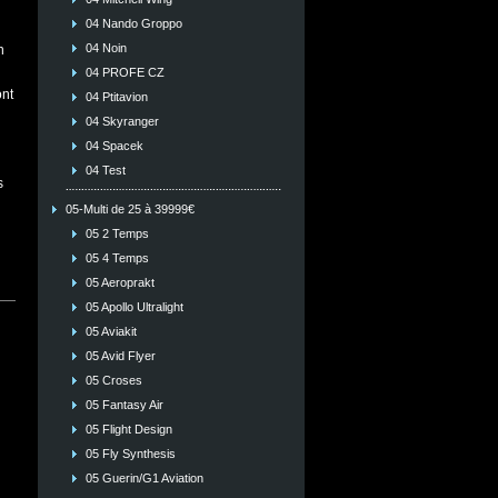
04 Nando Groppo
04 Noin
n
04 PROFE CZ
ont
04 Ptitavion
04 Skyranger
04 Spacek
04 Test
s
05-Multi de 25 à 39999€
05 2 Temps
05 4 Temps
05 Aeroprakt
05 Apollo Ultralight
05 Aviakit
05 Avid Flyer
05 Croses
05 Fantasy Air
05 Flight Design
05 Fly Synthesis
05 Guerin/G1 Aviation