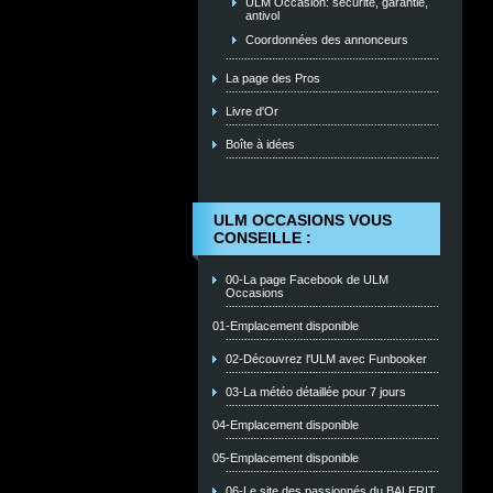
ULM Occasion: sécurité, garantie,
antivol
Coordonnées des annonceurs
La page des Pros
Livre d'Or
Boîte à idées
ULM OCCASIONS VOUS
CONSEILLE :
00-La page Facebook de ULM
Occasions
01-Emplacement disponible
02-Découvrez l'ULM avec Funbooker
03-La météo détaillée pour 7 jours
04-Emplacement disponible
05-Emplacement disponible
06-Le site des passionnés du BALERIT