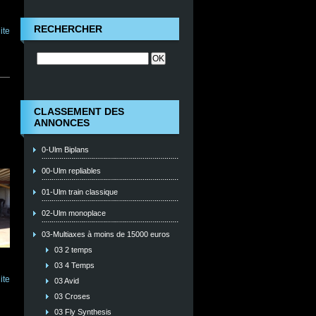
RECHERCHER
ite
CLASSEMENT DES
ANNONCES
0-Ulm Biplans
00-Ulm repliables
01-Ulm train classique
02-Ulm monoplace
03-Multiaxes à moins de 15000 euros
03 2 temps
03 4 Temps
ite
03 Avid
03 Croses
03 Fly Synthesis