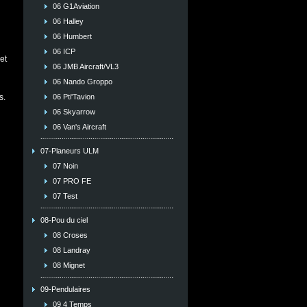
06 G1Aviation
06 Halley
06 Humbert
06 ICP
et
06 JMB Aircraft/VL3
06 Nando Groppo
06 Pti'Tavion
s.
06 Skyarrow
06 Van's Aircraft
07-Planeurs ULM
07 Noin
07 PRO FE
07 Test
08-Pou du ciel
08 Croses
08 Landray
08 Mignet
09-Pendulaires
09 4 Temps