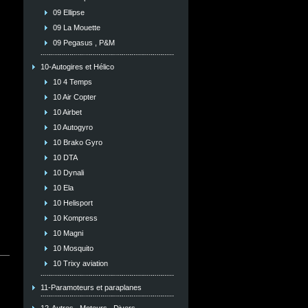
09 Ellipse
09 La Mouette
09 Pegasus , P&M
10-Autogires et Hélico
10 4 Temps
10 Air Copter
10 Airbet
10 Autogyro
10 Brako Gyro
10 DTA
10 Dynali
10 Ela
10 Helisport
10 Kompress
10 Magni
10 Mosquito
10 Trixy aviation
11-Paramoteurs et paraplanes