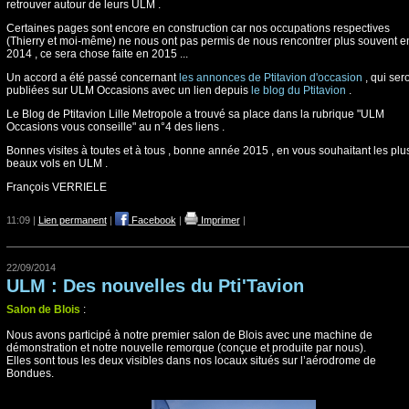
retrouver autour de leurs ULM .
Certaines pages sont encore en construction car nos occupations respectives
(Thierry et moi-même) ne nous ont pas permis de nous rencontrer plus souvent e
2014 , ce sera chose faite en 2015 ...
Un accord a été passé concernant
les annonces de Ptitavion d'occasion
, qui ser
publiées sur ULM Occasions avec un lien depuis
le blog du Ptitavion
.
Le Blog de Ptitavion Lille Metropole a trouvé sa place dans la rubrique "ULM
Occasions vous conseille" au n°4 des liens .
Bonnes visites à toutes et à tous , bonne année 2015 , en vous souhaitant les plu
beaux vols en ULM .
François VERRIELE
11:09 |
Lien permanent
|
Facebook
|
Imprimer
|
22/09/2014
ULM : Des nouvelles du Pti'Tavion
Salon de Blois
:
Nous avons participé à notre premier salon de Blois avec une machine de
démonstration et notre nouvelle remorque (conçue et produite par nous).
Elles sont tous les deux visibles dans nos locaux situés sur l’aérodrome de
Bondues.