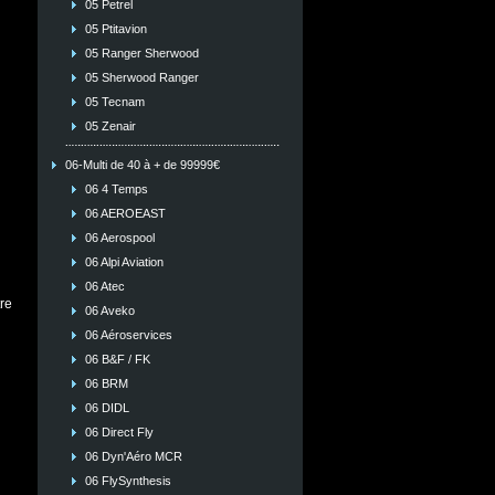
05 Petrel
05 Ptitavion
05 Ranger Sherwood
05 Sherwood Ranger
05 Tecnam
05 Zenair
06-Multi de 40 à + de 99999€
06 4 Temps
06 AEROEAST
06 Aerospool
06 Alpi Aviation
06 Atec
re
06 Aveko
06 Aéroservices
06 B&F / FK
06 BRM
06 DIDL
06 Direct Fly
06 Dyn'Aéro MCR
06 FlySynthesis