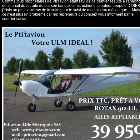
Comme tous propriétaires de Pti'Tavion étant ravi de ce dernier et suite à l'annon
de souhait de retraite de par son fameux constructeur et créateur Léopold DIDIER
j'étais un peu soucieux de la suite pour le suivi de mon oiseau mécanique ... Mais
ce n'est plus un problème car les repreneurs du concept vous informent par le
courrier suivant :