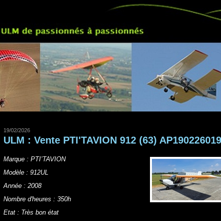
19/02/2026
ULM : Vente PTI'TAVION 912 (63) AP19022601
Marque : PTI’TAVION
Modèle : 912UL
Année : 2008
Nombre d'heures : 350h
Etat : Très bon état