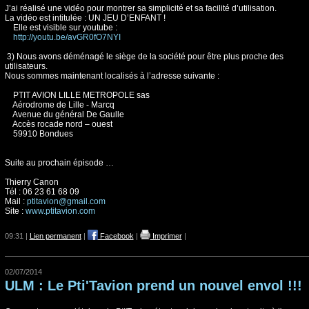
J’ai réalisé une vidéo pour montrer sa simplicité et sa facilité d’utilisation.
La vidéo est intitulée : UN JEU D’ENFANT !
Elle est visible sur youtube :
http://youtu.be/avGR0fO7NYI
3) Nous avons déménagé le siège de la société pour être plus proche des
utilisateurs.
Nous sommes maintenant localisés à l’adresse suivante :
PTIT AVION LILLE METROPOLE sas
Aérodrome de Lille - Marcq
Avenue du général De Gaulle
Accès rocade nord – ouest
59910 Bondues
Suite au prochain épisode …
Thierry Canon
Tél : 06 23 61 68 09
Mail :
ptitavion@gmail.com
Site :
www.ptitavion.com
09:31 |
Lien permanent
|
Facebook
|
Imprimer
|
02/07/2014
ULM : Le Pti'Tavion prend un nouvel envol !!!