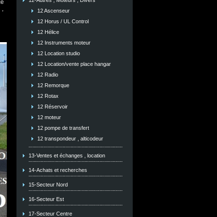
12-Autres , Moteurs , Divers
ce
 ,
12 Ascenseur
12 Horus / UL Control
12 Hélice
12 Instruments moteur
12 Location studio
12 Location/vente place hangar
12 Radio
12 Remorque
12 Rotax
12 Réservoir
12 moteur
12 pompe de transfert
12 transpondeur , alticodeur
13-Ventes et échanges , location
14-Achats et recherches
15-Secteur Nord
16-Secteur Est
17-Secteur Centre