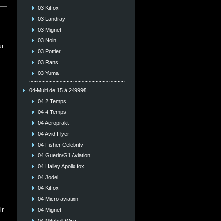
03 Kitfox
03 Landray
03 Mignet
03 Noin
ur
03 Pottier
03 Rans
03 Yuma
04-Multi de 15 à 24999€
04 2 Temps
04 4 Temps
04 Aeroprakt
04 Avid Flyer
04 Fisher Celebrity
04 Guerin/G1 Aviation
04 Halley Apollo fox
04 Jodel
04 Kitfox
04 Micro aviation
ir
04 Mignet
04 Mitchell Wing