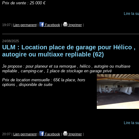
Prix de vente : 25 000 €
Lire la su
19:07 |
Lien permanent
|
Facebook
|
Imprimer
|
24/08/2025
ULM : Location place de garage pour Hélico ,
autogire ou multiaxe repliable (62)
Je propose : pour planeur et sa remorque , hélico , autogire ou multiaxe
repliable , camping-car , 1 place de stockage en garage privé
Prix de location mensuelle : 65€ la place, hors
options , disponible de suite
Lire la su
20:07 |
Lien permanent
|
Facebook
|
Imprimer
|