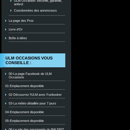
ULM Occasion: sécurité, garantie,
antivol
Coordonnées des annonceurs
La page des Pros
Livre d'Or
Boîte à idées
ULM OCCASIONS VOUS
CONSEILLE :
00-La page Facebook de ULM
Occasions
01-Emplacement disponible
02-Découvrez l'ULM avec Funbooker
03-La météo détaillée pour 7 jours
04-Emplacement disponible
05-Emplacement disponible
06-Le site des passionnés du BALERIT