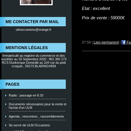
Etat : excellent
Prix de vente : 59000€
ME CONTACTER PAR MAIL
ulmoccasions@orange.fr
07:56 |
Lien permanent
|
Fa
MENTIONS LÉGALES
Immatriculé au registre du commerce et des
sociétés au 16 Septembre 2020 : 801 360 173
RCS Dunkerque Domicilié au 104 rue du petit
croquet , 59173 BLARINGHEM
PAGES
Radio : passage en 8.33
Documents nécessaires pour la vente et
l'achat d'un ULM
Agenda , rencontres , rassemblements
Se servir de ULM Occasions