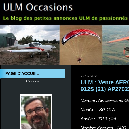
PAGE D'ACCUEIL
27/02/2025
ULM : Vente AE
Cliquez ici
912S (21) AP2702
Marque : Aeroservices G
Modèle : SG 10 A
Année : 2013 (fin)
Nombre d'heures : 1400