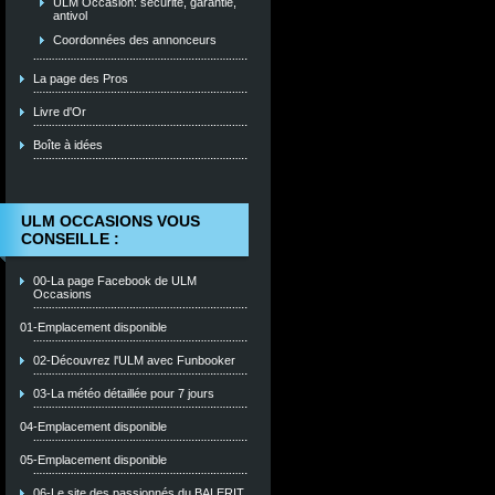
ULM Occasion: sécurité, garantie,
antivol
Coordonnées des annonceurs
La page des Pros
Livre d'Or
Boîte à idées
ULM OCCASIONS VOUS
CONSEILLE :
00-La page Facebook de ULM
Occasions
01-Emplacement disponible
02-Découvrez l'ULM avec Funbooker
03-La météo détaillée pour 7 jours
04-Emplacement disponible
05-Emplacement disponible
06-Le site des passionnés du BALERIT