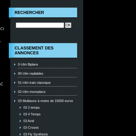
RECHERCHER
 CI
e
CLASSEMENT DES
ANNONCES
0-Ulm Biplans
00-Ulm repliables
01-Ulm train classique
AC
02-Ulm monoplace
03-Multiaxes à moins de 15000 euros
03 2 temps
03 4 Temps
03 Avid
03 Croses
03 Fly Synthesis