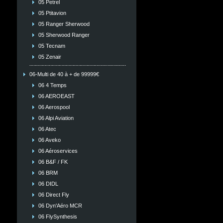
05 Petrel
05 Ptitavion
05 Ranger Sherwood
05 Sherwood Ranger
05 Tecnam
05 Zenair
06-Multi de 40 à + de 99999€
06 4 Temps
06 AEROEAST
06 Aerospool
06 Alpi Aviation
06 Atec
06 Aveko
06 Aéroservices
06 B&F / FK
06 BRM
06 DIDL
06 Direct Fly
06 Dyn'Aéro MCR
06 FlySynthesis