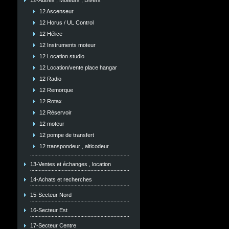
12-Autres , Moteurs , Divers
12 Ascenseur
12 Horus / UL Control
12 Hélice
12 Instruments moteur
12 Location studio
12 Location/vente place hangar
12 Radio
12 Remorque
12 Rotax
12 Réservoir
12 moteur
12 pompe de transfert
12 transpondeur , alticodeur
13-Ventes et échanges , location
14-Achats et recherches
15-Secteur Nord
16-Secteur Est
17-Secteur Centre