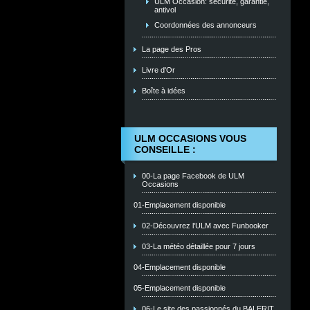
ULM Occasion: sécurité, garantie,
antivol
Coordonnées des annonceurs
La page des Pros
Livre d'Or
Boîte à idées
ULM OCCASIONS VOUS
CONSEILLE :
00-La page Facebook de ULM
Occasions
01-Emplacement disponible
02-Découvrez l'ULM avec Funbooker
03-La météo détaillée pour 7 jours
04-Emplacement disponible
05-Emplacement disponible
06-Le site des passionnés du BALERIT