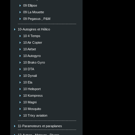
09 Ellipse
09 La Mouette
09 Pegasus , P&M
10-Autogires et Hélico
10 4 Temps
10 Air Copter
10 Airbet
10 Autogyro
10 Brako Gyro
10 DTA
10 Dynali
10 Ela
10 Helisport
10 Kompress
10 Magni
10 Mosquito
10 Trixy aviation
11-Paramoteurs et paraplanes