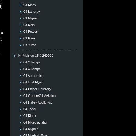
re
03 Kitfox
,
03 Landray
03 Mignet
03 Noin
03 Pottier
 à
C
03 Rans
re
03 Yuma
04-Multi de 15 à 24999€
04 2 Temps
04 4 Temps
04 Aeroprakt
04 Avid Flyer
04 Fisher Celebrity
04 Guerin/G1 Aviation
04 Halley Apollo fox
04 Jodel
04 Kitfox
04 Micro aviation
04 Mignet
04 Mitchell Wing