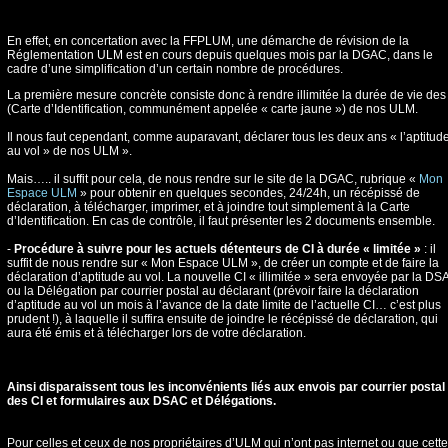
En effet, en concertation avec la FFPLUM, une démarche de révision de la
Réglementation ULM est en cours depuis quelques mois par la DGAC, dans le
cadre d’une simplification d’un certain nombre de procédures.
La première mesure concrète consiste donc à rendre illimitée la durée de vie des
(Carte d’Identification, communément appelée « carte jaune ») de nos ULM.
Il nous faut cependant, comme auparavant, déclarer tous les deux ans « l’aptitud
au vol » de nos ULM ».
Mais….. il suffit pour cela, de nous rendre sur le site de la DGAC, rubrique «
Mon
Espace ULM
» pour obtenir en quelques secondes, 24/24h, un récépissé de
déclaration, à télécharger, imprimer, et à joindre tout simplement à la Carte
d’Identification. En cas de contrôle, il faut présenter les 2 documents ensemble.
-
Procédure à suivre pour les actuels détenteurs de CI à durée « limitée »
: il
suffit de nous rendre sur « Mon Espace ULM », de créer un compte et de faire la
déclaration d’aptitude au vol. La nouvelle CI « illimitée » sera envoyée par la DS
ou la Délégation par courrier postal au déclarant (prévoir faire la déclaration
d’aptitude au vol un mois à l’avance de la date limite de l’actuelle CI… c’est plus
prudent !), à laquelle il suffira ensuite de joindre le récépissé de déclaration, qui
aura été émis et à télécharger lors de votre déclaration.
Ainsi disparaissent tous les inconvénients liés aux envois par courrier postal
des CI et formulaires aux DSAC et Délégations.
Pour celles et ceux de nos propriétaires d’ULM qui n’ont pas internet ou que cette