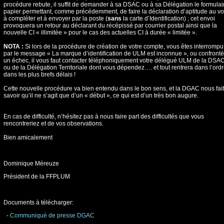
procédure rebute, il suffit de demander à sa DSAC ou à sa Délégation le formulai
papier permettant, comme précédemment, de faire la déclaration d’aptitude au vol
à compléter et à envoyer par la poste (
sans
la carte d’Identification) ; cet envoi
provoquera un retour au déclarant du récépissé par courrier postal ainsi que la
nouvelle CI « illimitée » pour le cas des actuelles CI à durée « limitée ».
NOTA :
Si lors de la procédure de création de votre compte, vous êtes interrompu
par le message « La marque d’identification de ULM est inconnue », ou confronté
un échec, il vous faut contacter téléphoniquement votre délégué ULM de la DSA
ou de la Délégation Territoriale dont vous dépendez…. et tout rentrera dans l’ord
dans les plus brefs délais !
Cette nouvelle procédure va bien entendu dans le bon sens, et la DGAC nous fait
savoir qu’il ne s’agit que d’un « début », ce qui est d’un très bon augure.
En cas de difficulté, n’hésitez pas à nous faire part des difficultés que vous
rencontreriez et de vos observations.
Bien amicalement
Dominique Méreuze
Président de la FFPLUM
Documents à télécharger:
-
Communiqué de presse DGAC