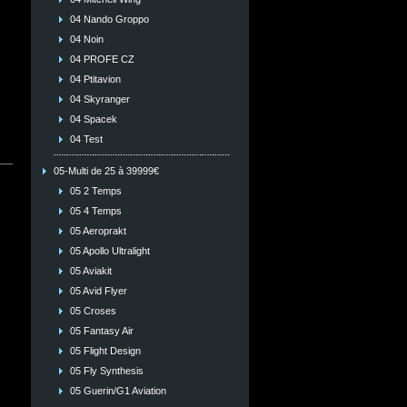
04 Nando Groppo
04 Noin
04 PROFE CZ
04 Ptitavion
04 Skyranger
04 Spacek
04 Test
05-Multi de 25 à 39999€
05 2 Temps
05 4 Temps
05 Aeroprakt
05 Apollo Ultralight
05 Aviakit
05 Avid Flyer
05 Croses
05 Fantasy Air
05 Flight Design
05 Fly Synthesis
05 Guerin/G1 Aviation