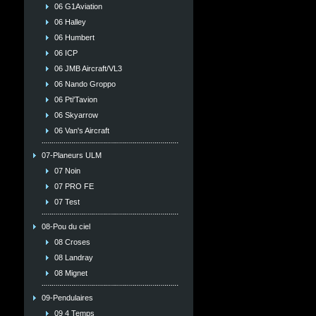
06 G1Aviation
06 Halley
06 Humbert
06 ICP
06 JMB Aircraft/VL3
06 Nando Groppo
06 Pti'Tavion
06 Skyarrow
06 Van's Aircraft
07-Planeurs ULM
07 Noin
07 PRO FE
07 Test
08-Pou du ciel
08 Croses
08 Landray
08 Mignet
09-Pendulaires
09 4 Temps