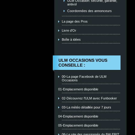
ULM Occasion: sécurité, garantie,
antivol
Coordonnées des annonceurs
La page des Pros
Livre d'Or
Boîte à idées
ULM OCCASIONS VOUS
CONSEILLE :
00-La page Facebook de ULM
Occasions
01-Emplacement disponible
02-Découvrez l'ULM avec Funbooker
03-La météo détaillée pour 7 jours
04-Emplacement disponible
05-Emplacement disponible
06-Le site des passionnés du BALERIT