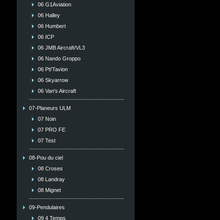
06 G1Aviation
06 Halley
06 Humbert
06 ICP
06 JMB Aircraft/VL3
06 Nando Groppo
06 Pti'Tavion
06 Skyarrow
06 Van's Aircraft
07-Planeurs ULM
07 Noin
07 PRO FE
07 Test
08-Pou du ciel
08 Croses
08 Landray
08 Mignet
09-Pendulaires
09 4 Temps