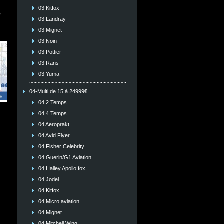
03 Kitfox
e
03 Landray
03 Mignet
03 Noin
03 Pottier
03 Rans
03 Yuma
04-Multi de 15 à 24999€
04 2 Temps
04 4 Temps
04 Aeroprakt
04 Avid Flyer
04 Fisher Celebrity
04 Guerin/G1 Aviation
04 Halley Apollo fox
04 Jodel
04 Kitfox
04 Micro aviation
04 Mignet
04 Mitchell Wing