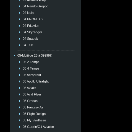
04 Nando Groppo
04 Noin
04 PROFE CZ
04 Ptitavion
04 Skyranger
04 Spacek
04 Test
05-Multi de 25 à 39999€
05 2 Temps
05 4 Temps
05 Aeroprakt
05 Apollo Ultralight
05 Aviakit
05 Avid Flyer
05 Croses
05 Fantasy Air
05 Flight Design
05 Fly Synthesis
05 Guerin/G1 Aviation