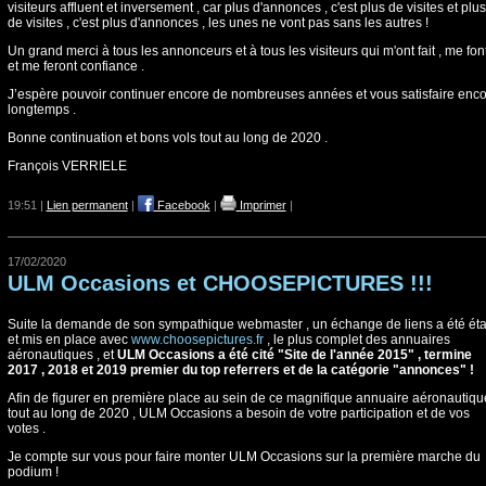
visiteurs affluent et inversement , car plus d'annonces , c'est plus de visites et plus
de visites , c'est plus d'annonces , les unes ne vont pas sans les autres !
Un grand merci à tous les annonceurs et à tous les visiteurs qui m'ont fait , me fon
et me feront confiance .
J’espère pouvoir continuer encore de nombreuses années et vous satisfaire enc
longtemps .
Bonne continuation et bons vols tout au long de 2020 .
François VERRIELE
19:51 |
Lien permanent
|
Facebook
|
Imprimer
|
17/02/2020
ULM Occasions et CHOOSEPICTURES !!!
Suite la demande de son sympathique webmaster , un échange de liens a été éta
et mis en place avec
www.choosepictures.fr
, le plus complet des annuaires
aéronautiques , et
ULM Occasions a été cité "Site de l'année 2015" , termine
2017 , 2018 et 2019 premier du top referrers et de la catégorie "annonces" !
Afin de figurer en première place au sein de ce magnifique annuaire aéronautiqu
tout au long de 2020 , ULM Occasions a besoin de votre participation et de vos
votes .
Je compte sur vous pour faire monter ULM Occasions sur la première marche du
podium !