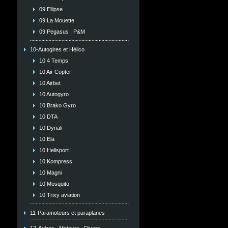
09 Ellipse
09 La Mouette
09 Pegasus , P&M
10-Autogires et Hélico
10 4 Temps
10 Air Copter
10 Airbet
10 Autogyro
10 Brako Gyro
10 DTA
10 Dynali
10 Ela
10 Helisport
10 Kompress
10 Magni
10 Mosquito
10 Trixy aviation
11-Paramoteurs et paraplanes