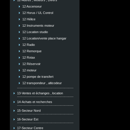
12-Autres , Moteurs , Divers
12 Ascenseur
12 Horus / UL Control
12 Hélice
12 Instruments moteur
12 Location studio
12 Location/vente place hangar
12 Radio
12 Remorque
12 Rotax
12 Réservoir
12 moteur
12 pompe de transfert
12 transpondeur , alticodeur
13-Ventes et échanges , location
14-Achats et recherches
15-Secteur Nord
16-Secteur Est
17-Secteur Centre