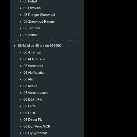
05 Petrel
05 Ptitavion
05 Ranger Sherwood
05 Sherwood Ranger
05 Tecnam
05 Zenair
06-Multi de 40 à + de 99999€
06 4 Temps
06 AEROEAST
06 Aerospool
06 Alpi Aviation
06 Atec
06 Aveko
06 Aéroservices
06 B&F / FK
06 BRM
06 DIDL
06 Direct Fly
06 Dyn'Aéro MCR
06 FlySynthesis