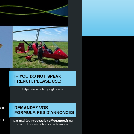
IF YOU DO NOT SPEAK
FRENCH, PLEASE USE:
https://translate.google.com/
DEMANDEZ VOS
sur
FORMULAIRES D'ANNONCES
 au
par mail à
ulmoccasions@orange.fr
ou
suivez les instructions en cliquant ici