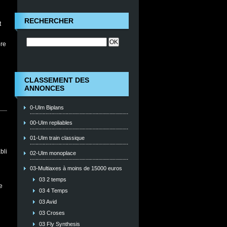
RECHERCHER
t
ore
CLASSEMENT DES
ANNONCES
0-Ulm Biplans
00-Ulm repliables
01-Ulm train classique
bli
02-Ulm monoplace
03-Multiaxes à moins de 15000 euros
03 2 temps
e
03 4 Temps
03 Avid
03 Croses
03 Fly Synthesis