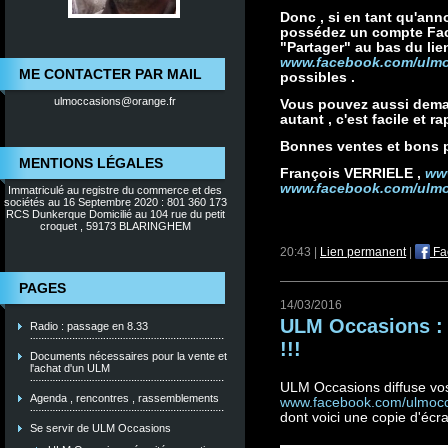
Donc , si en tant qu'an
possédez un compte Face
"Partager" au bas du li
www.facebook.com/ulm
ME CONTACTER PAR MAIL
possibles .
ulmoccasions@orange.fr
Vous pouvez aussi dema
autant , c'est facile et ra
Bonnes ventes et bons p
MENTIONS LÉGALES
François VERRIELE ,
ww
www.facebook.com/ulm
Immatriculé au registre du commerce et des
sociétés au 16 Septembre 2020 : 801 360 173
RCS Dunkerque Domicilié au 104 rue du petit
croquet , 59173 BLARINGHEM
20:43 |
Lien permanent
|
Fa
PAGES
14/03/2016
ULM Occasions : 
Radio : passage en 8.33
!!!
Documents nécessaires pour la vente et
l'achat d'un ULM
ULM Occasions diffuse vo
Agenda , rencontres , rassemblements
www.facebook.com/ulmoc
dont voici une copie d'écra
Se servir de ULM Occasions