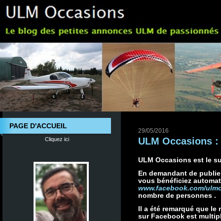
PAGE D'ACCUEIL
29/05/2016
ULM Occasions : 
Cliquez ici
ULM Occasions est le s
En demandant de publie
vous bénéficiez automat
www.facebook.com/ulm
nombre de personnes .
Il a été remarqué que l
sur Facebook est multipl