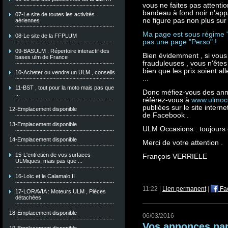
vous ne faites pas attention
bandeau à fond noir n'app
07-Le site de toutes les activités
ne figure pas non plus sur
aériennes
Ma page est sous régime "C
08-Le site de la FFPLUM
pas une page "Perso" !
09-BASULM : Répertoire interactif des
Bien évidemment , si vous
bases ulm de France
frauduleuses , vous n'êtes
bien que les prix soient all
10-Acheter ou vendre un ULM , conseils
...
11-BST , tout pour la moto mais pas que
Donc méfiez-vous des ann
...
référez-vous à
www.ulmoc
publiées sur le site inter
12-Emplacement disponible
de Facebook .
13-Emplacement disponible
ULM Occasions : toujours c
14-Emplacement disponible
Merci de votre attention .
15-L'entretien de vos surfaces
François VERRIELE
ULMiques, mais pas que ...
16-Loïc et le Calamalo II
11:22 |
Lien permanent
|
Fa
17-LORAVIA : Moteurs ULM , Piéces
détachées
18-Emplacement disponible
06/03/2016
Vos annonces par