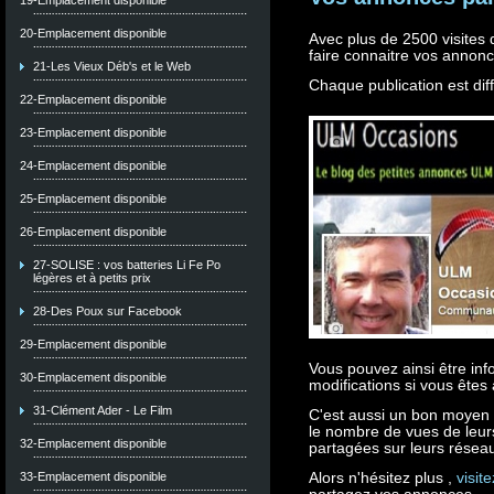
19-Emplacement disponible
20-Emplacement disponible
Avec plus de 2500 visites
faire connaitre vos annon
21-Les Vieux Déb's et le Web
Chaque publication est di
22-Emplacement disponible
23-Emplacement disponible
24-Emplacement disponible
25-Emplacement disponible
26-Emplacement disponible
27-SOLISE : vos batteries Li Fe Po
légères et à petits prix
28-Des Poux sur Facebook
29-Emplacement disponible
Vous pouvez ainsi être in
30-Emplacement disponible
modifications si vous êtes
31-Clément Ader - Le Film
C'est aussi un bon moyen
le nombre de vues de leurs
32-Emplacement disponible
partagées sur leurs réseau
33-Emplacement disponible
Alors n'hésitez plus ,
visit