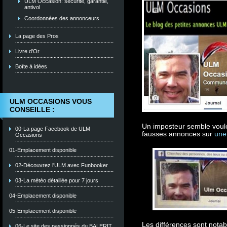
ULM Occasion: sécurité, garantie,
antivol
Coordonnées des annonceurs
La page des Pros
Livre d'Or
Boîte à idées
ULM OCCASIONS VOUS
CONSEILLE :
Un imposteur semble voulo
00-La page Facebook de ULM
fausses annonces sur
une
Occasions
01-Emplacement disponible
02-Découvrez l'ULM avec Funbooker
03-La météo détaillée pour 7 jours
04-Emplacement disponible
05-Emplacement disponible
Les différences sont notab
06-Le site des passionnés du BALERIT