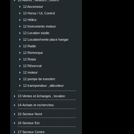
12-Autres , Moteurs , Divers
12 Ascenseur
12 Horus / UL Control
12 Hélice
12 Instruments moteur
12 Location studio
12 Location/vente place hangar
12 Radio
12 Remorque
12 Rotax
12 Réservoir
12 moteur
12 pompe de transfert
12 transpondeur , alticodeur
13-Ventes et échanges , location
14-Achats et recherches
15-Secteur Nord
16-Secteur Est
17-Secteur Centre