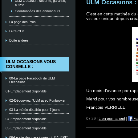
ULM Occasions : 
ULM Occasion: sécurité, garantie,
antivol
Coordonnées des annonceurs
C'est en cette matinée du
visiteur unique depuis créa
La page des Pros
Livre d'Or
Boîte à idées
ULM OCCASIONS VOUS
CONSEILLE :
00-La page Facebook de ULM
Occasions
Un mois d'avance par rappo
01-Emplacement disponible
Merci pour vos nombreuses 
02-Découvrez l'ULM avec Funbooker
François VERRIELE
03-La météo détaillée pour 7 jours
07:29 |
Lien permanent
|
Fa
04-Emplacement disponible
05-Emplacement disponible
06-Le site des passionnés du BALERIT