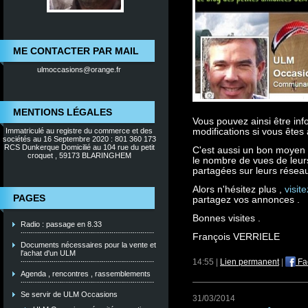
ME CONTACTER PAR MAIL
ulmoccasions@orange.fr
MENTIONS LÉGALES
Vous pouvez ainsi être in
modifications si vous êtes
Immatriculé au registre du commerce et des
sociétés au 16 Septembre 2020 : 801 360 173
RCS Dunkerque Domicilié au 104 rue du petit
C'est aussi un bon moyen
croquet , 59173 BLARINGHEM
le nombre de vues de leurs
partagées sur leurs réseau
Alors n'hésitez plus ,
visit
PAGES
partagez vos annonces .
Bonnes visites .
Radio : passage en 8.33
François VERRIELE
Documents nécessaires pour la vente et
l'achat d'un ULM
14:55 |
Lien permanent
|
Fa
Agenda , rencontres , rassemblements
Se servir de ULM Occasions
31/03/2014