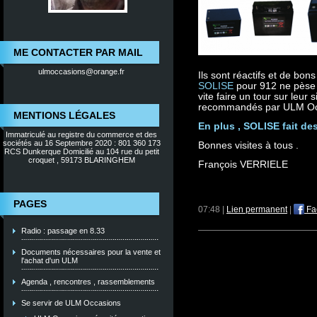
ME CONTACTER PAR MAIL
ulmoccasions@orange.fr
Ils sont réactifs et de bons
SOLISE
pour 912 ne pèse 
vite faire un tour sur leur 
recommandés par ULM Oc
MENTIONS LÉGALES
En plus , SOLISE fait de
Immatriculé au registre du commerce et des
sociétés au 16 Septembre 2020 : 801 360 173
Bonnes visites à tous .
RCS Dunkerque Domicilié au 104 rue du petit
croquet , 59173 BLARINGHEM
François VERRIELE
PAGES
07:48 |
Lien permanent
|
Fa
Radio : passage en 8.33
Documents nécessaires pour la vente et
l'achat d'un ULM
Agenda , rencontres , rassemblements
Se servir de ULM Occasions