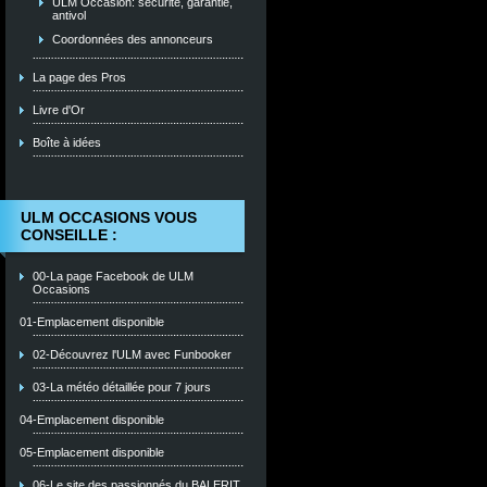
ULM Occasion: sécurité, garantie,
antivol
Coordonnées des annonceurs
La page des Pros
Livre d'Or
Boîte à idées
ULM OCCASIONS VOUS
CONSEILLE :
00-La page Facebook de ULM
Occasions
01-Emplacement disponible
02-Découvrez l'ULM avec Funbooker
03-La météo détaillée pour 7 jours
04-Emplacement disponible
05-Emplacement disponible
06-Le site des passionnés du BALERIT