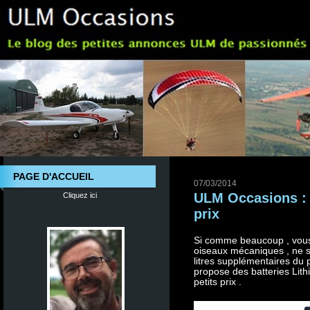
PAGE D'ACCUEIL
07/03/2014
ULM Occasions : B
Cliquez ici
prix
Si comme beaucoup , vous 
oiseaux mécaniques , ne s
litres supplémentaires du 
propose des batteries Lit
petits prix .