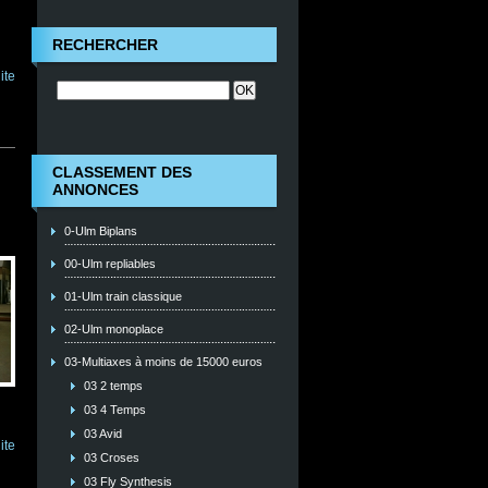
RECHERCHER
ite
CLASSEMENT DES
ANNONCES
0-Ulm Biplans
00-Ulm repliables
01-Ulm train classique
02-Ulm monoplace
03-Multiaxes à moins de 15000 euros
03 2 temps
03 4 Temps
03 Avid
ite
03 Croses
03 Fly Synthesis