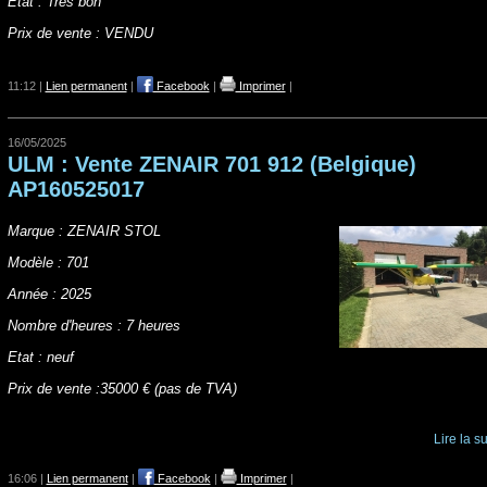
Etat : Très bon
Prix de vente : VENDU
11:12 |
Lien permanent
|
Facebook
|
Imprimer
|
16/05/2025
ULM : Vente ZENAIR 701 912 (Belgique)
AP160525017
Marque : ZENAIR STOL
Modèle : 701
Année : 2025
Nombre d'heures : 7 heures
Etat : neuf
Prix de vente :35000 € (pas de TVA)
Lire la su
16:06 |
Lien permanent
|
Facebook
|
Imprimer
|