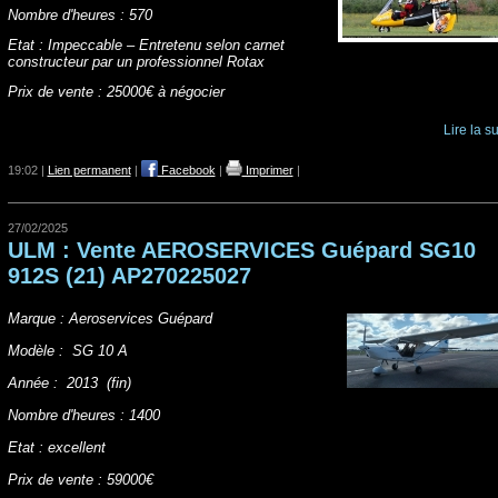
Nombre d'heures : 570
Etat : Impeccable – Entretenu selon carnet
constructeur par un professionnel Rotax
Prix de vente : 25000€ à négocier
Lire la su
19:02 |
Lien permanent
|
Facebook
|
Imprimer
|
27/02/2025
ULM : Vente AEROSERVICES Guépard SG10
912S (21) AP270225027
Marque : Aeroservices Guépard
Modèle : SG 10 A
Année : 2013 (fin)
Nombre d'heures : 1400
Etat : excellent
Prix de vente : 59000€