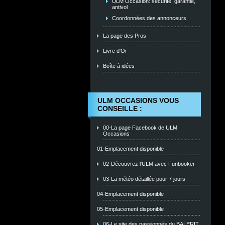
ULM Occasion: sécurité, garantie,
antivol
Coordonnées des annonceurs
La page des Pros
Livre d'Or
Boîte à idées
ULM OCCASIONS VOUS
CONSEILLE :
00-La page Facebook de ULM
Occasions
01-Emplacement disponible
02-Découvrez l'ULM avec Funbooker
03-La météo détaillée pour 7 jours
04-Emplacement disponible
05-Emplacement disponible
06-Le site des passionnés du BALERIT