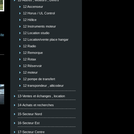
12-Autres , Moteurs , Divers
12 Ascenseur
12 Horus / UL Control
12 Hélice
12 Instruments moteur
12 Location studio
ite
12 Location/vente place hangar
12 Radio
12 Remorque
12 Rotax
12 Réservoir
12 moteur
12 pompe de transfert
12 transpondeur , alticodeur
13-Ventes et échanges , location
14-Achats et recherches
15-Secteur Nord
16-Secteur Est
17-Secteur Centre