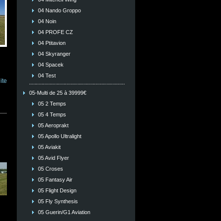
04 Nando Groppo
04 Noin
04 PROFE CZ
04 Ptitavion
04 Skyranger
04 Spacek
04 Test
ite
05-Multi de 25 à 39999€
05 2 Temps
05 4 Temps
05 Aeroprakt
05 Apollo Ultralight
05 Aviakit
05 Avid Flyer
05 Croses
05 Fantasy Air
05 Flight Design
05 Fly Synthesis
05 Guerin/G1 Aviation