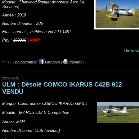
Modèle : Sherwood Ranger (montage Aero Kit
Services)
Année : 2019
Nombre d’heures : 285
Etat : correct ; visible en vol à LF1451
Prix :
39000€
34000€
Lire la su
21:35 |
Lien permanent
|
Facebook
|
Imprimer
|
22/06/2025
ULM : Désolé COMCO IKARUS C42B 912
VENDU
Marque :Constructeur COMCO IKARUS GMBH
Modèle : IKARUS C42 B Compétition
Année :2004
Nombre d'heures :1129 (évolutif)