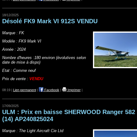
18/12/2025
Désolé FK9 Mark VI 912S VENDU
Marque :
FK
Modèle :
FK9 Mark VI
Année :
2024
Nombre d'heures
:
18
0 environ (évolutives selon
date de mise à dispo)
Etat :
Comme neuf
Prix de vente :
VENDU
08:19 |
Lien permanent
|
Facebook
|
Imprimer
|
17/09/2025
ULM : Prix en baisse SHERWOOD Ranger 582
(14) AP240825024
Marque : The Light Aircraft Cie Ltd