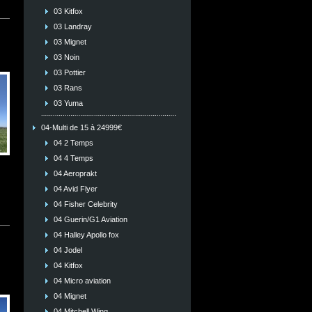
03 Kitfox
03 Landray
03 Mignet
03 Noin
03 Pottier
03 Rans
03 Yuma
04-Multi de 15 à 24999€
04 2 Temps
04 4 Temps
04 Aeroprakt
04 Avid Flyer
04 Fisher Celebrity
04 Guerin/G1 Aviation
04 Halley Apollo fox
04 Jodel
04 Kitfox
04 Micro aviation
04 Mignet
04 Mitchell Wing