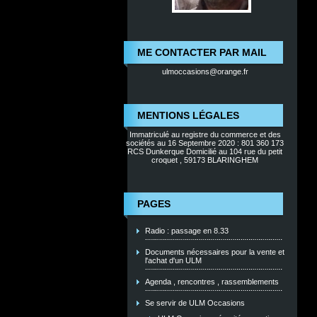
ME CONTACTER PAR MAIL
ulmoccasions@orange.fr
MENTIONS LÉGALES
Immatriculé au registre du commerce et des
sociétés au 16 Septembre 2020 : 801 360 173
RCS Dunkerque Domicilié au 104 rue du petit
croquet , 59173 BLARINGHEM
PAGES
Radio : passage en 8.33
Documents nécessaires pour la vente et
l'achat d'un ULM
Agenda , rencontres , rassemblements
Se servir de ULM Occasions