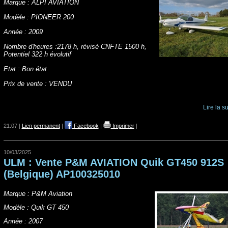
Marque : ALPI AVIATION
Modèle : PIONEER 200
Année : 2009
Nombre d'heures :2178 h, révisé CNFTE 1500 h,
Potentiel 322 h évolutif
Etat : Bon état
Prix de vente : VENDU
Lire la su
21:07 |
Lien permanent
|
Facebook
|
Imprimer
|
10/03/2025
ULM : Vente P&M AVIATION Quik GT450 912S
(Belgique) AP100325010
Marque : P&M Aviation
Modèle : Quik GT 450
Année : 2007