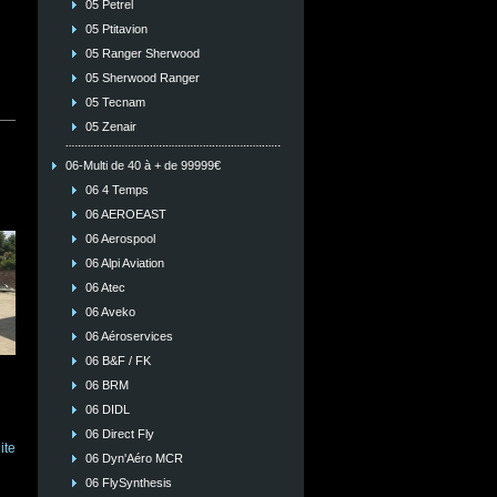
05 Petrel
05 Ptitavion
05 Ranger Sherwood
05 Sherwood Ranger
05 Tecnam
05 Zenair
06-Multi de 40 à + de 99999€
06 4 Temps
06 AEROEAST
06 Aerospool
06 Alpi Aviation
06 Atec
06 Aveko
06 Aéroservices
06 B&F / FK
06 BRM
06 DIDL
06 Direct Fly
ite
06 Dyn'Aéro MCR
06 FlySynthesis