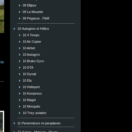
09 Ellipse
09 La Mouette
09 Pegasus , P&M
10-Autogires et Hélico
10 4 Temps
10 Air Copter
10 Airbet
10 Autogyro
10 Brako Gyro
ite
10 DTA
10 Dynali
10 Ela
10 Helisport
10 Kompress
10 Magni
10 Mosquito
10 Trixy aviation
11-Paramoteurs et paraplanes