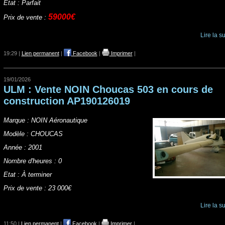
État : Parfait
59000€
Prix de vente :
Lire la su
19:29 |
Lien permanent
|
Facebook
|
Imprimer
|
19/01/2026
ULM : Vente NOIN Choucas 503 en cours de
construction AP190126019
Marque : NOIN Aéronautique
Modèle : CHOUCAS
Année : 2001
Nombre d'heures : 0
Etat : À terminer
Prix de vente : 23 000€
Lire la su
11:50 |
Lien permanent
|
Facebook
|
Imprimer
|