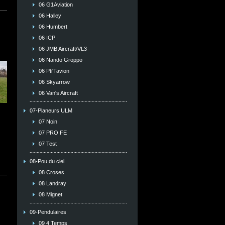
06 G1Aviation
06 Halley
06 Humbert
06 ICP
06 JMB Aircraft/VL3
06 Nando Groppo
06 Pti'Tavion
06 Skyarrow
06 Van's Aircraft
07-Planeurs ULM
07 Noin
07 PRO FE
07 Test
08-Pou du ciel
08 Croses
08 Landray
08 Mignet
09-Pendulaires
09 4 Temps