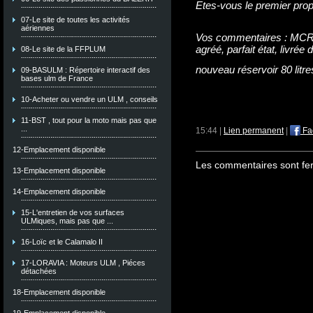
Etes-vous le premier propr
07-Le site de toutes les activités
aériennes
Vos commentaires : MCR e
agréé, parfait état, livrée
08-Le site de la FFPLUM
nouveau réservoir 80 litre
09-BASULM : Répertoire interactif des
bases ulm de France
10-Acheter ou vendre un ULM , conseils
11-BST , tout pour la moto mais pas que
...
15:44 |
Lien permanent
|
Fa
12-Emplacement disponible
Les commentaires sont fe
13-Emplacement disponible
14-Emplacement disponible
15-L'entretien de vos surfaces
ULMiques, mais pas que ...
16-Loïc et le Calamalo II
17-LORAVIA : Moteurs ULM , Piéces
détachées
18-Emplacement disponible