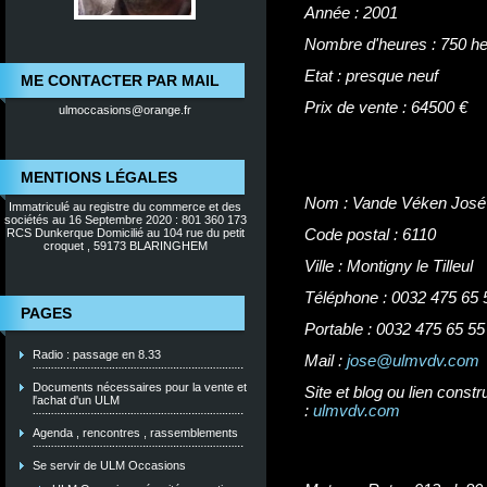
Année : 2001
Nombre d'heures : 750 h
Etat : presque neuf
ME CONTACTER PAR MAIL
Prix de vente : 64500 €
ulmoccasions@orange.fr
MENTIONS LÉGALES
Nom : Vande Véken José
Immatriculé au registre du commerce et des
sociétés au 16 Septembre 2020 : 801 360 173
Code postal : 6110
RCS Dunkerque Domicilié au 104 rue du petit
croquet , 59173 BLARINGHEM
Ville : Montigny le Tilleul
Téléphone : 0032 475 65 
PAGES
Portable : 0032 475 65 55
Radio : passage en 8.33
Mail :
jose@ulmvdv.com
Documents nécessaires pour la vente et
Site et blog ou lien constr
l'achat d'un ULM
:
ulmvdv.com
Agenda , rencontres , rassemblements
Se servir de ULM Occasions