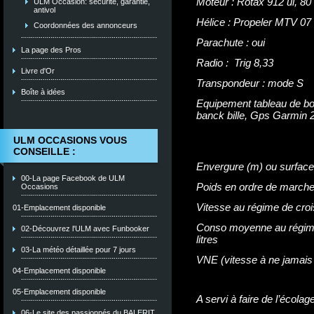
Moteur : Rotax 912 ul, 80
ULM Occasion: sécurité, garantie,
antivol
Hélice : Propeler MTV 07 
Coordonnées des annonceurs
Parachute : oui
La page des Pros
Radio : Trig 8,33
Livre d'Or
T
ranspondeur : mode S
Boîte à idées
Equipement tableau de bord
banck bille, Gps Garmin 2
ULM OCCASIONS VOUS
CONSEILLE :
Envergure (m) ou surface
00-La page Facebook de ULM
Poids en ordre de marche
Occasions
Vitesse au régime de croi
01-Emplacement disponible
Conso moyenne au régime 
02-Découvrez l'ULM avec Funbooker
litres
03-La météo détaillée pour 7 jours
VNE (vitesse à ne jamais
04-Emplacement disponible
05-Emplacement disponible
A servi à faire de l’écolag
06-Le site des passionnés du BALERIT