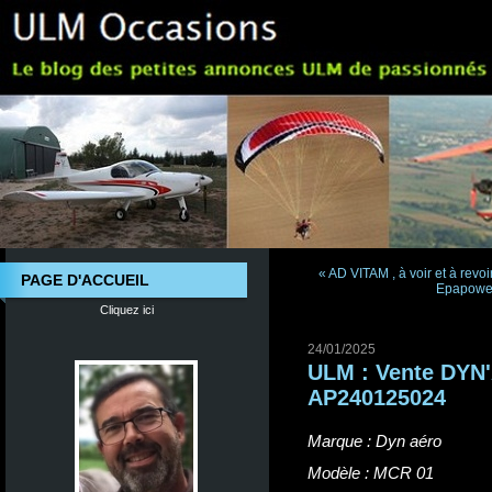
« AD VITAM , à voir et à revoir
PAGE D'ACCUEIL
Epapower
Cliquez ici
24/01/2025
ULM : Vente DYN
AP240125024
Marque : Dyn aéro
Modèle : MCR 01