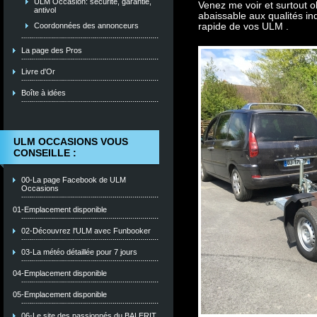
ULM Occasion: sécurité, garantie,
Venez me voir et surtout
antivol
abaissable aux qualités ind
rapide de vos ULM .
Coordonnées des annonceurs
La page des Pros
Livre d'Or
Boîte à idées
ULM OCCASIONS VOUS
CONSEILLE :
00-La page Facebook de ULM
Occasions
01-Emplacement disponible
02-Découvrez l'ULM avec Funbooker
03-La météo détaillée pour 7 jours
04-Emplacement disponible
05-Emplacement disponible
06-Le site des passionnés du BALERIT