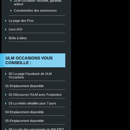
ULM Occasion: sécurité, garantie,
antivol
Coordonnées des annonceurs
La page des Pros
Livre d'Or
Boîte à idées
ULM OCCASIONS VOUS
CONSEILLE :
00-La page Facebook de ULM
Occasions
01-Emplacement disponible
02-Découvrez l'ULM avec Funbooker
03-La météo détaillée pour 7 jours
04-Emplacement disponible
05-Emplacement disponible
06-Le site des passionnés du BALERIT