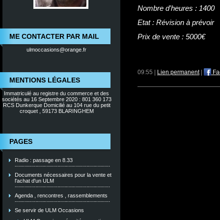
Nombre d'heures : 1400
Etat : Révision à prévoir
ME CONTACTER PAR MAIL
Prix de vente : 5000€
ulmoccasions@orange.fr
09:55 |
Lien permanent
|
Fa
MENTIONS LÉGALES
Immatriculé au registre du commerce et des
sociétés au 16 Septembre 2020 : 801 360 173
RCS Dunkerque Domicilié au 104 rue du petit
croquet , 59173 BLARINGHEM
PAGES
Radio : passage en 8.33
Documents nécessaires pour la vente et
l'achat d'un ULM
Agenda , rencontres , rassemblements
Se servir de ULM Occasions