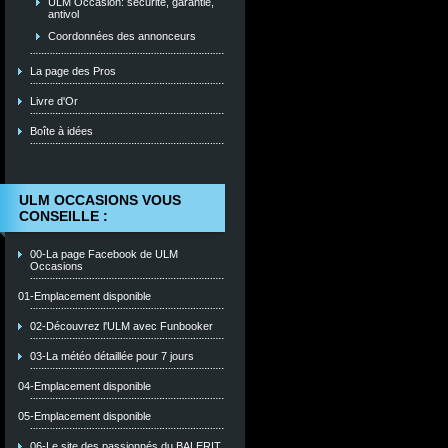
ULM Occasion: sécurité, garantie,
antivol
Coordonnées des annonceurs
La page des Pros
Livre d'Or
Boîte à idées
ULM OCCASIONS VOUS
CONSEILLE :
00-La page Facebook de ULM
Occasions
01-Emplacement disponible
02-Découvrez l'ULM avec Funbooker
03-La météo détaillée pour 7 jours
04-Emplacement disponible
05-Emplacement disponible
06-Le site des passionnés du BALERIT