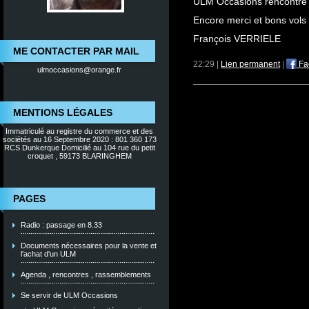
ULM Occasions rencontre 
Encore merci et bons vols
François VERRIELE
ME CONTACTER PAR MAIL
22:29 |
Lien permanent
|
Fa
ulmoccasions@orange.fr
MENTIONS LÉGALES
Immatriculé au registre du commerce et des
sociétés au 16 Septembre 2020 : 801 360 173
RCS Dunkerque Domicilié au 104 rue du petit
croquet , 59173 BLARINGHEM
PAGES
Radio : passage en 8.33
Documents nécessaires pour la vente et
l'achat d'un ULM
Agenda , rencontres , rassemblements
Se servir de ULM Occasions