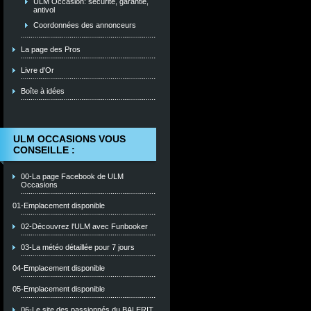
ULM Occasion: sécurité, garantie,
antivol
Coordonnées des annonceurs
La page des Pros
Livre d'Or
Boîte à idées
ULM OCCASIONS VOUS
CONSEILLE :
00-La page Facebook de ULM
Occasions
01-Emplacement disponible
02-Découvrez l'ULM avec Funbooker
03-La météo détaillée pour 7 jours
04-Emplacement disponible
05-Emplacement disponible
06-Le site des passionnés du BALERIT