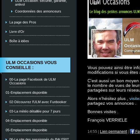
ULM Occasion: sécurité, garantie,
antivol
Coordonnées des annonceurs
La page des Pros
Livre d'Or
Boîte à idées
ULM OCCASIONS VOUS
CONSEILLE :
Vous pouvez ainsi être in
modifications si vous êtes
00-La page Facebook de ULM
C'est aussi un bon moyen
Occasions
le nombre de vues de leurs
partagées sur leurs réseau
01-Emplacement disponible
Alors n'hésitez plus ,
visit
02-Découvrez l'ULM avec Funbooker
partagez vos annonces .
Bonnes visites .
03-La météo détaillée pour 7 jours
François VERRIELE
04-Emplacement disponible
05-Emplacement disponible
14:55 |
Lien permanent
|
Fa
06-Le site des passionnés du BALERIT