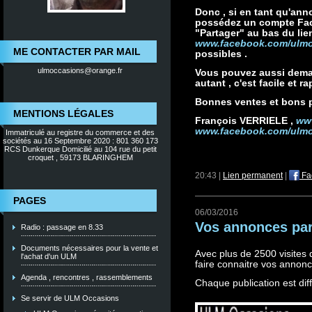
Donc , si en tant qu'an
possédez un compte Face
"Partager" au bas du li
www.facebook.com/ulm
ME CONTACTER PAR MAIL
possibles .
ulmoccasions@orange.fr
Vous pouvez aussi dema
autant , c'est facile et ra
Bonnes ventes et bons p
MENTIONS LÉGALES
François VERRIELE ,
ww
www.facebook.com/ulm
Immatriculé au registre du commerce et des
sociétés au 16 Septembre 2020 : 801 360 173
RCS Dunkerque Domicilié au 104 rue du petit
croquet , 59173 BLARINGHEM
20:43 |
Lien permanent
|
Fa
PAGES
06/03/2016
Vos annonces par
Radio : passage en 8.33
Documents nécessaires pour la vente et
Avec plus de 2500 visites
l'achat d'un ULM
faire connaitre vos annon
Agenda , rencontres , rassemblements
Chaque publication est di
Se servir de ULM Occasions