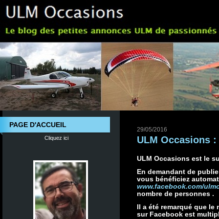
PAGE D'ACCUEIL
29/05/2016
ULM Occasions : 
Cliquez ici
ULM Occasions est le s
En demandant de publie
vous bénéficiez automat
www.facebook.com/ulm
nombre de personnes .
Il a été remarqué que l
sur Facebook est multipl