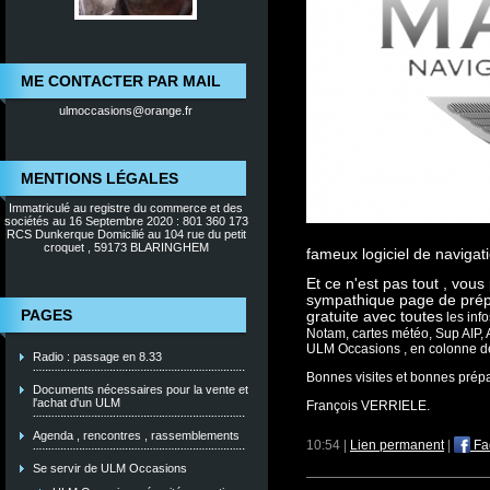
ME CONTACTER PAR MAIL
ulmoccasions@orange.fr
MENTIONS LÉGALES
Immatriculé au registre du commerce et des
sociétés au 16 Septembre 2020 : 801 360 173
RCS Dunkerque Domicilié au 104 rue du petit
croquet , 59173 BLARINGHEM
fameux logiciel de navigati
Et ce n'est pas tout , vou
sympathique page de prépa
PAGES
gratuite avec toutes
les info
Notam, cartes météo, Sup AIP,
ULM Occasions , en colonne d
Radio : passage en 8.33
Bonnes visites et bonnes prépa
Documents nécessaires pour la vente et
l'achat d'un ULM
François VERRIELE.
Agenda , rencontres , rassemblements
10:54 |
Lien permanent
|
Fa
Se servir de ULM Occasions