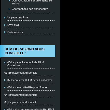
ULM Occasion: sécurité, garantie,
antivol
Coordonnées des annonceurs
La page des Pros
Livre d'Or
Boîte à idées
ULM OCCASIONS VOUS
CONSEILLE :
00-La page Facebook de ULM
Occasions
01-Emplacement disponible
02-Découvrez l'ULM avec Funbooker
03-La météo détaillée pour 7 jours
04-Emplacement disponible
05-Emplacement disponible
06-Le site des passionnés du BALERIT