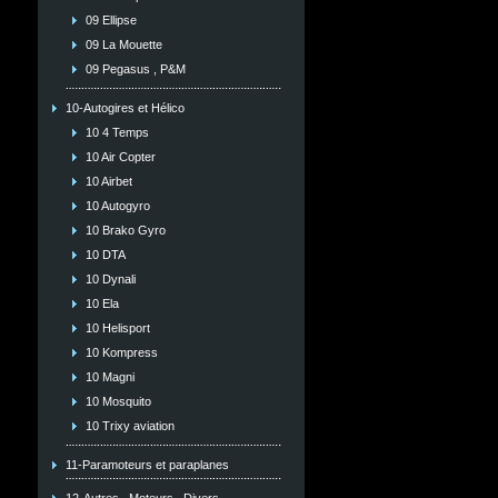
09 Ellipse
09 La Mouette
09 Pegasus , P&M
10-Autogires et Hélico
10 4 Temps
10 Air Copter
10 Airbet
10 Autogyro
10 Brako Gyro
10 DTA
10 Dynali
10 Ela
10 Helisport
10 Kompress
10 Magni
10 Mosquito
10 Trixy aviation
11-Paramoteurs et paraplanes