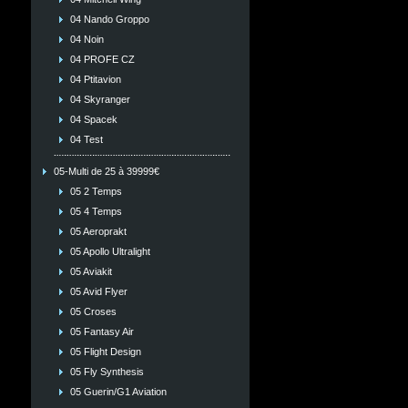
04 Nando Groppo
04 Noin
04 PROFE CZ
04 Ptitavion
04 Skyranger
04 Spacek
04 Test
05-Multi de 25 à 39999€
05 2 Temps
05 4 Temps
05 Aeroprakt
05 Apollo Ultralight
05 Aviakit
05 Avid Flyer
05 Croses
05 Fantasy Air
05 Flight Design
05 Fly Synthesis
05 Guerin/G1 Aviation