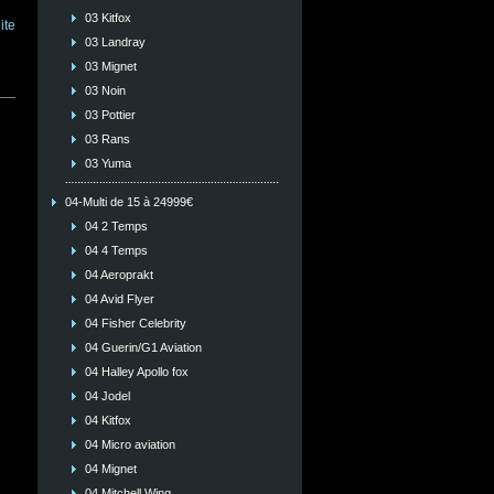
03 Kitfox
ite
03 Landray
03 Mignet
03 Noin
03 Pottier
03 Rans
03 Yuma
04-Multi de 15 à 24999€
04 2 Temps
04 4 Temps
04 Aeroprakt
04 Avid Flyer
04 Fisher Celebrity
04 Guerin/G1 Aviation
04 Halley Apollo fox
04 Jodel
04 Kitfox
04 Micro aviation
04 Mignet
04 Mitchell Wing