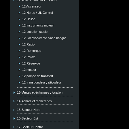
12-Autres , Moteurs , Divers
12 Ascenseur
12 Horus / UL Control
12 Hélice
12 Instruments moteur
12 Location studio
12 Location/vente place hangar
12 Radio
12 Remorque
12 Rotax
12 Réservoir
12 moteur
12 pompe de transfert
12 transpondeur , alticodeur
13-Ventes et échanges , location
14-Achats et recherches
15-Secteur Nord
16-Secteur Est
17-Secteur Centre