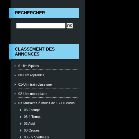
RECHERCHER
CLASSEMENT DES
ANNONCES
0-Ulm Biplans
00-Ulm repliables
01-Ulm train classique
02-Ulm monoplace
03-Multiaxes à moins de 15000 euros
03 2 temps
03 4 Temps
03 Avid
03 Croses
03 Fly Synthesis