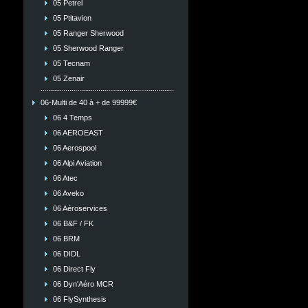
05 Petrel
05 Ptitavion
05 Ranger Sherwood
05 Sherwood Ranger
05 Tecnam
05 Zenair
06-Multi de 40 à + de 99999€
06 4 Temps
06 AEROEAST
06 Aerospool
06 Alpi Aviation
06 Atec
06 Aveko
06 Aéroservices
06 B&F / FK
06 BRM
06 DIDL
06 Direct Fly
06 Dyn'Aéro MCR
06 FlySynthesis