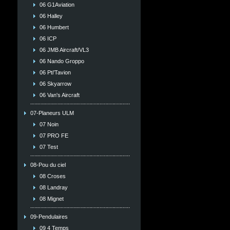
06 G1Aviation
06 Halley
06 Humbert
06 ICP
06 JMB Aircraft/VL3
06 Nando Groppo
06 Pti'Tavion
06 Skyarrow
06 Van's Aircraft
07-Planeurs ULM
07 Noin
07 PRO FE
07 Test
08-Pou du ciel
08 Croses
08 Landray
08 Mignet
09-Pendulaires
09 4 Temps