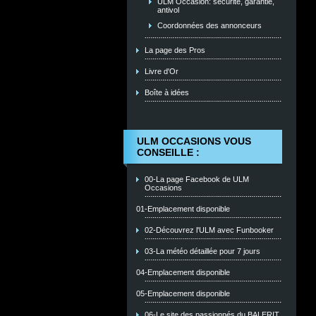
ULM Occasion: sécurité, garantie,
antivol
Coordonnées des annonceurs
La page des Pros
Livre d'Or
Boîte à idées
ULM OCCASIONS VOUS
CONSEILLE :
00-La page Facebook de ULM
Occasions
01-Emplacement disponible
02-Découvrez l'ULM avec Funbooker
03-La météo détaillée pour 7 jours
04-Emplacement disponible
05-Emplacement disponible
06-Le site des passionnés du BALERIT