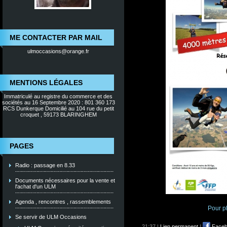
ME CONTACTER PAR MAIL
ulmoccasions@orange.fr
MENTIONS LÉGALES
Immatriculé au registre du commerce et des
sociétés au 16 Septembre 2020 : 801 360 173
RCS Dunkerque Domicilié au 104 rue du petit
croquet , 59173 BLARINGHEM
PAGES
Radio : passage en 8.33
Documents nécessaires pour la vente et
l'achat d'un ULM
Agenda , rencontres , rassemblements
Pour p
Se servir de ULM Occasions
21:37 |
Lien permanent
|
Faceb