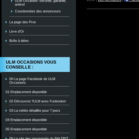
ULM Occasion: sécurité, garantie,
antivol
Coordonnées des annonceurs
La page des Pros
Livre d'Or
Boîte à idées
ULM OCCASIONS VOUS
CONSEILLE :
00-La page Facebook de ULM
Occasions
01-Emplacement disponible
02-Découvrez l'ULM avec Funbooker
03-La météo détaillée pour 7 jours
04-Emplacement disponible
05-Emplacement disponible
06-Le site des passionnés du BALERIT