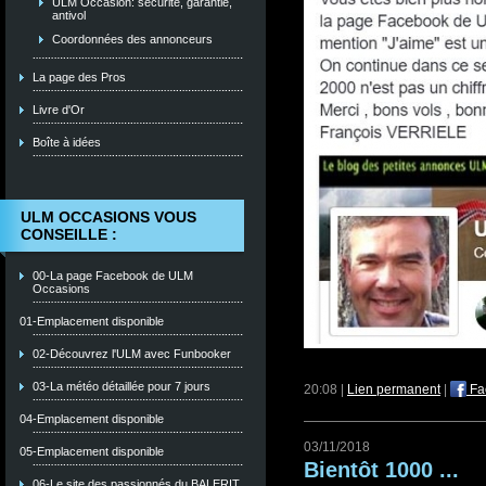
ULM Occasion: sécurité, garantie,
antivol
Coordonnées des annonceurs
La page des Pros
Livre d'Or
Boîte à idées
ULM OCCASIONS VOUS
CONSEILLE :
00-La page Facebook de ULM
Occasions
01-Emplacement disponible
02-Découvrez l'ULM avec Funbooker
03-La météo détaillée pour 7 jours
20:08 |
Lien permanent
|
Fa
04-Emplacement disponible
03/11/2018
05-Emplacement disponible
Bientôt 1000 ...
06-Le site des passionnés du BALERIT