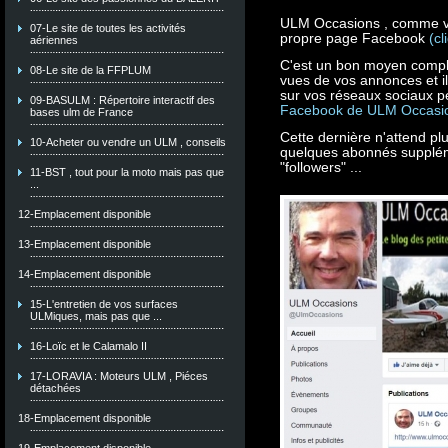
ULM Occasions , comme vo
07-Le site de toutes les activités
propre page Facebook
(cl
aériennes
C'est un bon moyen compl
08-Le site de la FFPLUM
vues de vos annonces et il
sur vos réseaux sociaux pe
09-BASULM : Répertoire interactif des
Facebook de ULM Occasi
bases ulm de France
Cette dernière n'attend pl
10-Acheter ou vendre un ULM , conseils
quelques abonnés suppléme
"followers" ...
11-BST , tout pour la moto mais pas que
...
12-Emplacement disponible
13-Emplacement disponible
14-Emplacement disponible
15-L'entretien de vos surfaces
ULMiques, mais pas que ...
16-Loïc et le Calamalo II
17-LORAVIA : Moteurs ULM , Piéces
détachées
18-Emplacement disponible