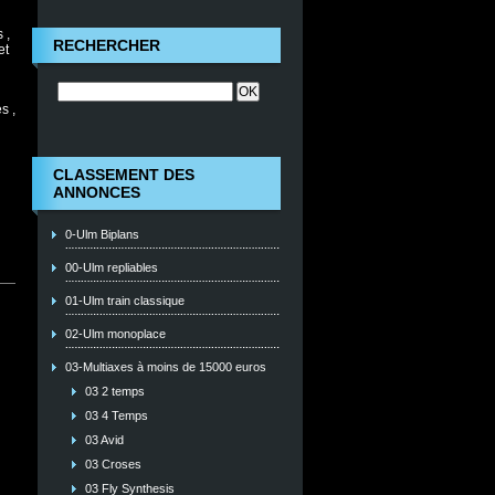
 ,
RECHERCHER
et
s ,
CLASSEMENT DES
ANNONCES
0-Ulm Biplans
00-Ulm repliables
01-Ulm train classique
02-Ulm monoplace
03-Multiaxes à moins de 15000 euros
03 2 temps
03 4 Temps
03 Avid
03 Croses
03 Fly Synthesis