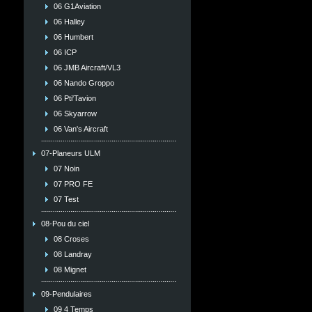
06 G1Aviation
06 Halley
06 Humbert
06 ICP
06 JMB Aircraft/VL3
06 Nando Groppo
06 Pti'Tavion
06 Skyarrow
06 Van's Aircraft
07-Planeurs ULM
07 Noin
07 PRO FE
07 Test
08-Pou du ciel
08 Croses
08 Landray
08 Mignet
09-Pendulaires
09 4 Temps