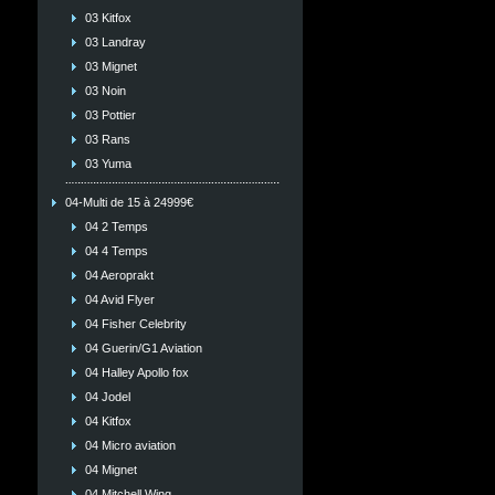
03 Kitfox
03 Landray
03 Mignet
03 Noin
03 Pottier
03 Rans
03 Yuma
04-Multi de 15 à 24999€
04 2 Temps
04 4 Temps
04 Aeroprakt
04 Avid Flyer
04 Fisher Celebrity
04 Guerin/G1 Aviation
04 Halley Apollo fox
04 Jodel
04 Kitfox
04 Micro aviation
04 Mignet
04 Mitchell Wing