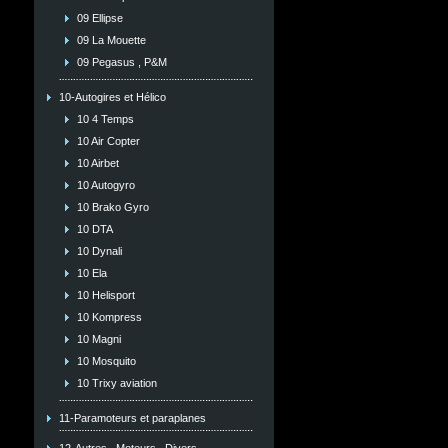
09 Ellipse
09 La Mouette
09 Pegasus , P&M
10-Autogires et Hélico
10 4 Temps
10 Air Copter
10 Airbet
10 Autogyro
10 Brako Gyro
10 DTA
10 Dynali
10 Ela
10 Helisport
10 Kompress
10 Magni
10 Mosquito
10 Trixy aviation
11-Paramoteurs et paraplanes