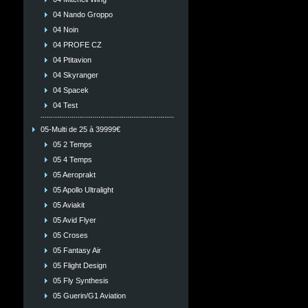
04 Nando Groppo
04 Noin
04 PROFE CZ
04 Ptitavion
04 Skyranger
04 Spacek
04 Test
05-Multi de 25 à 39999€
05 2 Temps
05 4 Temps
05 Aeroprakt
05 Apollo Ultralight
05 Aviakit
05 Avid Flyer
05 Croses
05 Fantasy Air
05 Flight Design
05 Fly Synthesis
05 Guerin/G1 Aviation