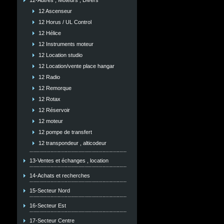
12-Autres , Moteurs , Divers
12 Ascenseur
12 Horus / UL Control
12 Hélice
12 Instruments moteur
12 Location studio
12 Location/vente place hangar
12 Radio
12 Remorque
12 Rotax
12 Réservoir
12 moteur
12 pompe de transfert
12 transpondeur , alticodeur
13-Ventes et échanges , location
14-Achats et recherches
15-Secteur Nord
16-Secteur Est
17-Secteur Centre