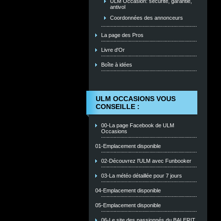
ULM Occasion: sécurité, garantie,
antivol
Coordonnées des annonceurs
La page des Pros
Livre d'Or
Boîte à idées
ULM OCCASIONS VOUS
CONSEILLE :
00-La page Facebook de ULM
Occasions
01-Emplacement disponible
02-Découvrez l'ULM avec Funbooker
03-La météo détaillée pour 7 jours
04-Emplacement disponible
05-Emplacement disponible
06-Le site des passionnés du BALERIT