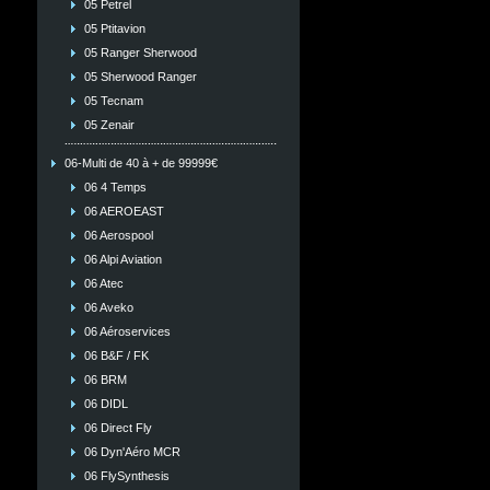
05 Petrel
05 Ptitavion
05 Ranger Sherwood
05 Sherwood Ranger
05 Tecnam
05 Zenair
06-Multi de 40 à + de 99999€
06 4 Temps
06 AEROEAST
06 Aerospool
06 Alpi Aviation
06 Atec
06 Aveko
06 Aéroservices
06 B&F / FK
06 BRM
06 DIDL
06 Direct Fly
06 Dyn'Aéro MCR
06 FlySynthesis