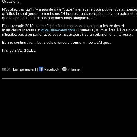
Occasions .
N'oubliez pas qu'il n'y a pas de date "butoir" mensuelle pour publier vos annonces
qu'elles le sont généralement sous 24 heures après réception de votre paiement 
que les photos ne sont pas payantes mais obligatoires ...
Et nouveauté 2018 , un tarif spécifique est mis en place pour les écoles et
instructeurs inscrits sur
www.ulmecoles.com
! D'ailleurs , si vous êtes élèves pilote
n'hésitez pas à en parler avec votre instructeur , il sera certainement intéressé .
Bonne continuation , bons vols et encore bonne année ULMique .
François VERRIELE
08:04 |
Lien permanent
|
Facebook
|
Imprimer
|