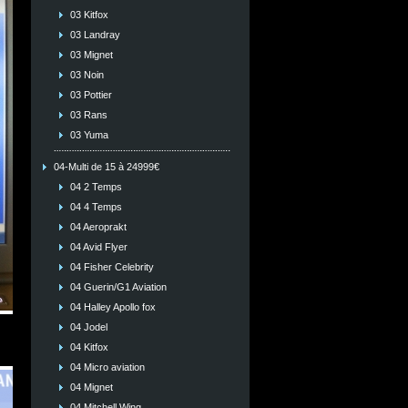
03 Kitfox
03 Landray
03 Mignet
03 Noin
03 Pottier
03 Rans
03 Yuma
04-Multi de 15 à 24999€
04 2 Temps
04 4 Temps
04 Aeroprakt
04 Avid Flyer
04 Fisher Celebrity
04 Guerin/G1 Aviation
04 Halley Apollo fox
04 Jodel
04 Kitfox
04 Micro aviation
04 Mignet
04 Mitchell Wing