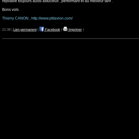
repliable toujours aussi astucieux , performant et au meilleur tarif .
Bons vols .
Thierry CANON , http://www.ptitavion.com/
21:38 |
Lien permanent
|
Facebook
|
Imprimer
|