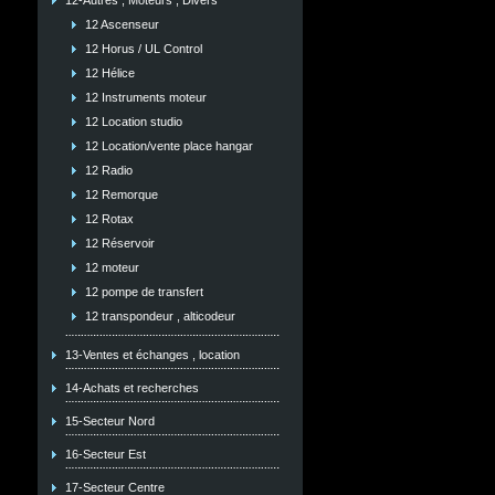
12-Autres , Moteurs , Divers
12 Ascenseur
12 Horus / UL Control
12 Hélice
12 Instruments moteur
12 Location studio
12 Location/vente place hangar
12 Radio
12 Remorque
12 Rotax
12 Réservoir
12 moteur
12 pompe de transfert
12 transpondeur , alticodeur
13-Ventes et échanges , location
14-Achats et recherches
15-Secteur Nord
16-Secteur Est
17-Secteur Centre