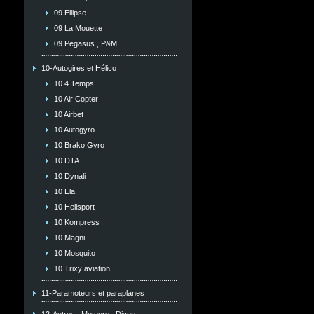
09 Ellipse
09 La Mouette
09 Pegasus , P&M
10-Autogires et Hélico
10 4 Temps
10 Air Copter
10 Airbet
10 Autogyro
10 Brako Gyro
10 DTA
10 Dynali
10 Ela
10 Helisport
10 Kompress
10 Magni
10 Mosquito
10 Trixy aviation
11-Paramoteurs et paraplanes