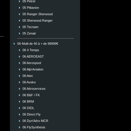
05 Petrel
05 Ptitavion
05 Ranger Sherwood
05 Sherwood Ranger
05 Tecnam
05 Zenair
06-Multi de 40 à + de 99999€
06 4 Temps
06 AEROEAST
06 Aerospool
06 Alpi Aviation
06 Atec
06 Aveko
06 Aéroservices
06 B&F / FK
06 BRM
06 DIDL
06 Direct Fly
06 Dyn'Aéro MCR
06 FlySynthesis