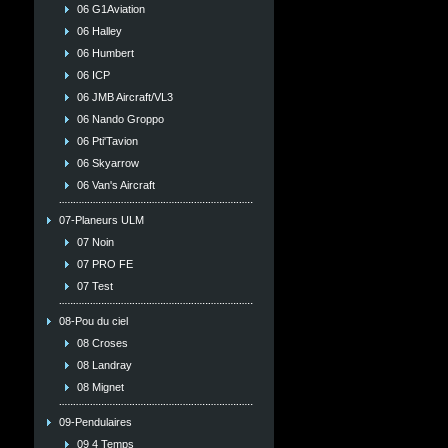
06 G1Aviation
06 Halley
06 Humbert
06 ICP
06 JMB Aircraft/VL3
06 Nando Groppo
06 Pti'Tavion
06 Skyarrow
06 Van's Aircraft
07-Planeurs ULM
07 Noin
07 PRO FE
07 Test
08-Pou du ciel
08 Croses
08 Landray
08 Mignet
09-Pendulaires
09 4 Temps