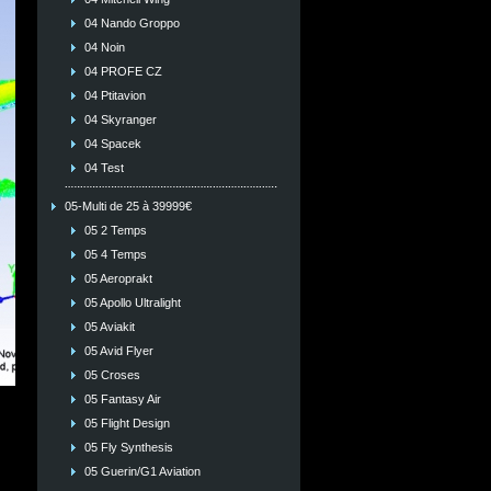
04 Nando Groppo
04 Noin
04 PROFE CZ
04 Ptitavion
04 Skyranger
04 Spacek
04 Test
05-Multi de 25 à 39999€
05 2 Temps
05 4 Temps
05 Aeroprakt
05 Apollo Ultralight
05 Aviakit
05 Avid Flyer
05 Croses
05 Fantasy Air
05 Flight Design
05 Fly Synthesis
05 Guerin/G1 Aviation