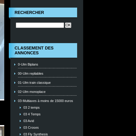
RECHERCHER
CLASSEMENT DES
ANNONCES
0-Ulm Biplans
00-Ulm repliables
01-Ulm train classique
02-Ulm monoplace
03-Multiaxes à moins de 15000 euros
03 2 temps
03 4 Temps
03 Avid
03 Croses
03 Fly Synthesis