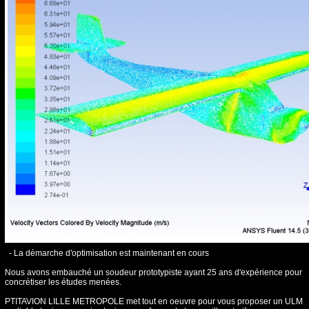
- La démarche d'optimisation est maintenant en cours
Nous avons embauché un soudeur prototypiste ayant 25 ans d'expérience pour
concrétiser les études menées.
PTITAVION LILLE METROPOLE met tout en oeuvre pour vous proposer un ULM