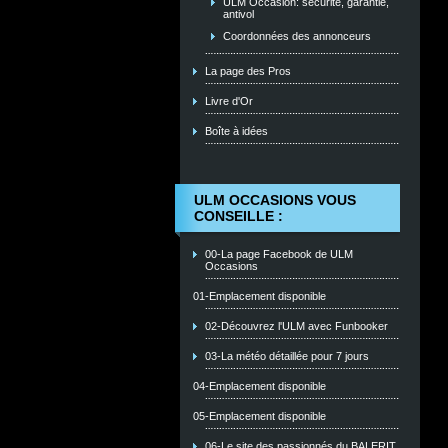
ULM Occasion: sécurité, garantie,
antivol
Coordonnées des annonceurs
La page des Pros
Livre d'Or
Boîte à idées
ULM OCCASIONS VOUS
CONSEILLE :
00-La page Facebook de ULM
Occasions
01-Emplacement disponible
02-Découvrez l'ULM avec Funbooker
03-La météo détaillée pour 7 jours
04-Emplacement disponible
05-Emplacement disponible
06-Le site des passionnés du BALERIT