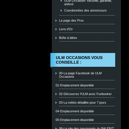
ULM Occasion: sécurité, garantie,
antivol
Coordonnées des annonceurs
La page des Pros
Livre d'Or
Boîte à idées
ULM OCCASIONS VOUS
CONSEILLE :
00-La page Facebook de ULM
Occasions
01-Emplacement disponible
02-Découvrez l'ULM avec Funbooker
03-La météo détaillée pour 7 jours
04-Emplacement disponible
05-Emplacement disponible
06-Le site des passionnés du BALERIT