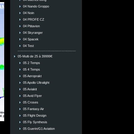
04 Nando Groppo
04 Noin
04 PROFE CZ
04 Ptitavion
04 Skyranger
04 Spacek
04 Test
05-Multi de 25 à 39999€
05 2 Temps
05 4 Temps
05 Aeroprakt
05 Apollo Ultralight
05 Aviakit
05 Avid Flyer
05 Croses
05 Fantasy Air
05 Flight Design
05 Fly Synthesis
05 Guerin/G1 Aviation