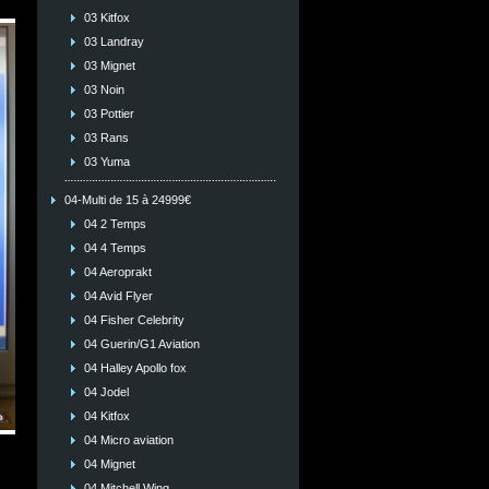
03 Kitfox
03 Landray
03 Mignet
03 Noin
03 Pottier
03 Rans
03 Yuma
04-Multi de 15 à 24999€
04 2 Temps
04 4 Temps
04 Aeroprakt
04 Avid Flyer
04 Fisher Celebrity
04 Guerin/G1 Aviation
04 Halley Apollo fox
04 Jodel
04 Kitfox
04 Micro aviation
04 Mignet
04 Mitchell Wing