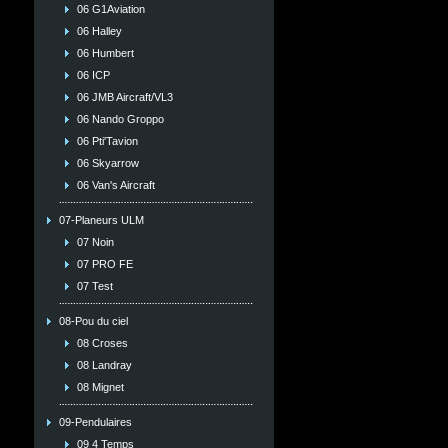
06 G1Aviation
06 Halley
06 Humbert
06 ICP
06 JMB Aircraft/VL3
06 Nando Groppo
06 Pti'Tavion
06 Skyarrow
06 Van's Aircraft
07-Planeurs ULM
07 Noin
07 PRO FE
07 Test
08-Pou du ciel
08 Croses
08 Landray
08 Mignet
09-Pendulaires
09 4 Temps