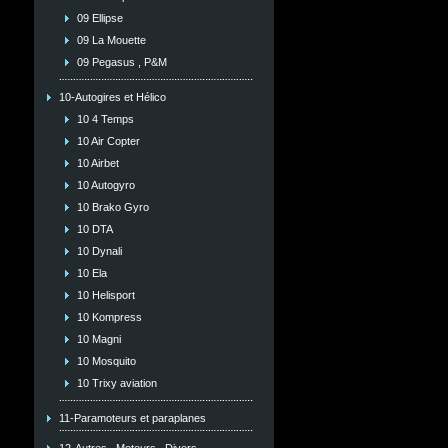
09 Ellipse
09 La Mouette
09 Pegasus , P&M
10-Autogires et Hélico
10 4 Temps
10 Air Copter
10 Airbet
10 Autogyro
10 Brako Gyro
10 DTA
10 Dynali
10 Ela
10 Helisport
10 Kompress
10 Magni
10 Mosquito
10 Trixy aviation
11-Paramoteurs et paraplanes