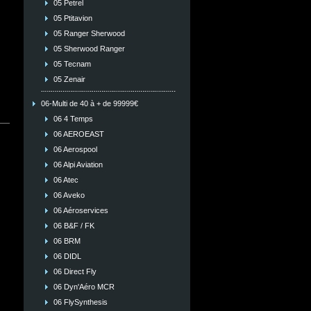
05 Petrel
05 Ptitavion
05 Ranger Sherwood
05 Sherwood Ranger
05 Tecnam
05 Zenair
06-Multi de 40 à + de 99999€
06 4 Temps
06 AEROEAST
06 Aerospool
06 Alpi Aviation
06 Atec
06 Aveko
06 Aéroservices
06 B&F / FK
06 BRM
06 DIDL
06 Direct Fly
06 Dyn'Aéro MCR
06 FlySynthesis