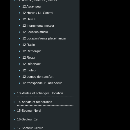
12-Autres , Moteurs , Divers
12 Ascenseur
12 Horus / UL Control
12 Hélice
12 Instruments moteur
12 Location studio
12 Location/vente place hangar
12 Radio
12 Remorque
12 Rotax
12 Réservoir
12 moteur
12 pompe de transfert
12 transpondeur , alticodeur
13-Ventes et échanges , location
14-Achats et recherches
15-Secteur Nord
16-Secteur Est
17-Secteur Centre