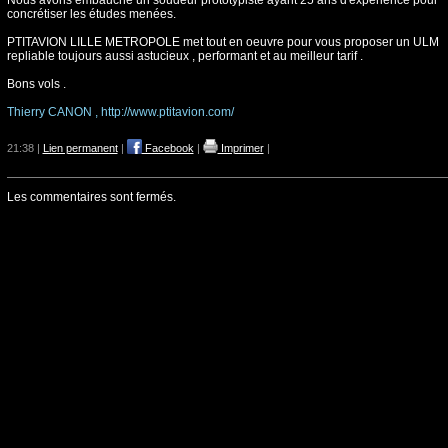
Nous avons embauché un soudeur prototypiste ayant 25 ans d'expérience pour
concrétiser les études menées.
PTITAVION LILLE METROPOLE met tout en oeuvre pour vous proposer un ULM
repliable toujours aussi astucieux , performant et au meilleur tarif .
Bons vols .
Thierry CANON , http://www.ptitavion.com/
21:38 |
Lien permanent
|
Facebook
|
Imprimer
|
Les commentaires sont fermés.