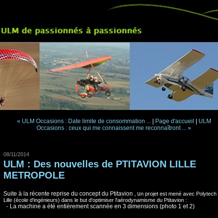
« ULM Occasions : Date limite de consommation ...
|
Page d'accueil
|
ULM
Occasions : ceux qui me connaissent me reconnaîtront ... »
08/11/2014
ULM : Des nouvelles de PTITAVION LILLE
METROPOLE
Suite à la récente reprise du concept du Ptitavion , u
n projet est mené avec Polytech
Lille (école d'ingénieurs) dans le but d'optimiser l'aérodynamisme du Ptitavion :
- La machine a été entièrement scannée en 3 dimensions (photo 1 et 2)