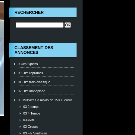
RECHERCHER
CLASSEMENT DES
ANNONCES
0-Ulm Biplans
00-Ulm repliables
01-Ulm train classique
02-Ulm monoplace
03-Multiaxes à moins de 15000 euros
03 2 temps
03 4 Temps
03 Avid
03 Croses
03 Fly Synthesis