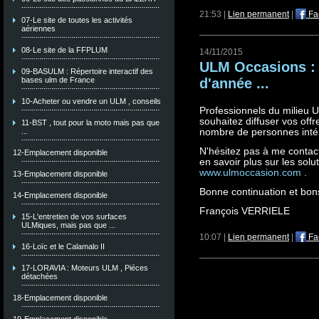
21:53 |
Lien permanent
|
Fa
07-Le site de toutes les activités
aériennes
08-Le site de la FFPLUM
14/11/2015
ULM Occasions : d
09-BASULM : Répertoire interactif des
d'année ...
bases ulm de France
10-Acheter ou vendre un ULM , conseils
Professionnels du milieu UL
souhaitez diffuser vos off
11-BST , tout pour la moto mais pas que
nombre de personnes inté
...
N'hésitez pas à me contac
12-Emplacement disponible
en savoir plus sur les solu
www.ulmoccasion.com
.
13-Emplacement disponible
Bonne continuation et bons
14-Emplacement disponible
François VERRIELE
15-L'entretien de vos surfaces
ULMiques, mais pas que ...
10:07 |
Lien permanent
|
Fa
16-Loïc et le Calamalo II
17-LORAVIA : Moteurs ULM , Piéces
détachées
18-Emplacement disponible