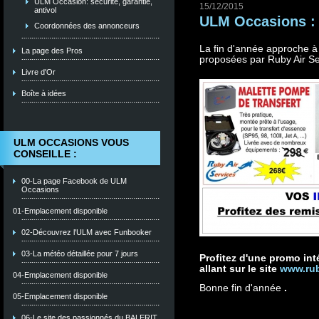
ULM Occasion: sécurité, garantie,
15/12/2015
antivol
ULM Occasions : N
Coordonnées des annonceurs
La fin d'année approche à
La page des Pros
proposées par Ruby Air Se
Livre d'Or
Boîte à idées
ULM OCCASIONS VOUS
CONSEILLE :
00-La page Facebook de ULM
Occasions
01-Emplacement disponible
02-Découvrez l'ULM avec Funbooker
03-La météo détaillée pour 7 jours
Profitez d'une promo in
allant sur le site
www.rub
04-Emplacement disponible
Bonne fin d'année
.
05-Emplacement disponible
06-Le site des passionnés du BALERIT