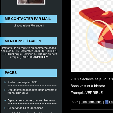
ME CONTACTER PAR MAIL
ulmoccasions@orange.fr
MENTIONS LÉGALES
Immatriculé au registre du commerce et des
sociétés au 16 Septembre 2020 : 801 360 173
RCS Dunkerque Domicilié au 104 rue du petit
croquet , 59173 BLARINGHEM
PAGES
2018 s'achève et je vous 
Radio : passage en 8.33
Bons vols et à bientôt .
Documents nécessaires pour la vente et
François VERRIELE
l'achat d'un ULM
Agenda , rencontres , rassemblements
20:26 |
Lien permanent
|
Fa
Se servir de ULM Occasions