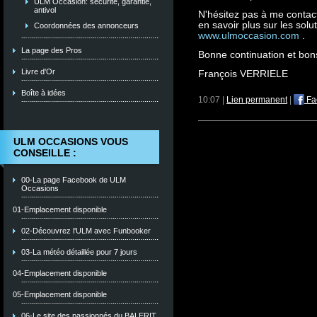
ULM Occasion: sécurité, garantie,
antivol
N'hésitez pas à me contac
en savoir plus sur les solu
Coordonnées des annonceurs
www.ulmoccasion.com
.
La page des Pros
Bonne continuation et bons
Livre d'Or
François VERRIELE
Boîte à idées
10:07 |
Lien permanent
|
Fa
ULM OCCASIONS VOUS
CONSEILLE :
00-La page Facebook de ULM
Occasions
01-Emplacement disponible
02-Découvrez l'ULM avec Funbooker
03-La météo détaillée pour 7 jours
04-Emplacement disponible
05-Emplacement disponible
06-Le site des passionnés du BALERIT