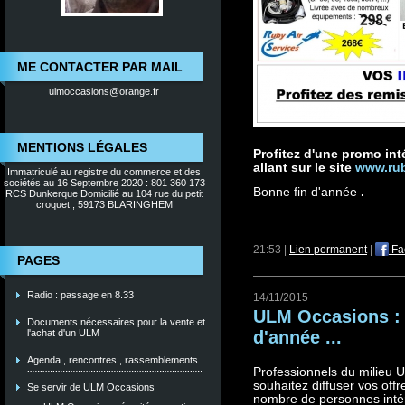
ME CONTACTER PAR MAIL
ulmoccasions@orange.fr
MENTIONS LÉGALES
Profitez d'une promo in
allant sur le site
www.rub
Immatriculé au registre du commerce et des
sociétés au 16 Septembre 2020 : 801 360 173
Bonne fin d'année
.
RCS Dunkerque Domicilié au 104 rue du petit
croquet , 59173 BLARINGHEM
21:53 |
Lien permanent
|
Fa
PAGES
Radio : passage en 8.33
14/11/2015
ULM Occasions : d
Documents nécessaires pour la vente et
d'année ...
l'achat d'un ULM
Agenda , rencontres , rassemblements
Professionnels du milieu UL
souhaitez diffuser vos off
Se servir de ULM Occasions
nombre de personnes inté