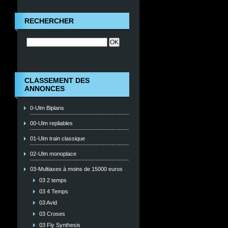
RECHERCHER
CLASSEMENT DES
ANNONCES
0-Ulm Biplans
00-Ulm repliables
01-Ulm train classique
02-Ulm monoplace
03-Multiaxes à moins de 15000 euros
03 2 temps
03 4 Temps
03 Avid
03 Croses
03 Fly Synthesis