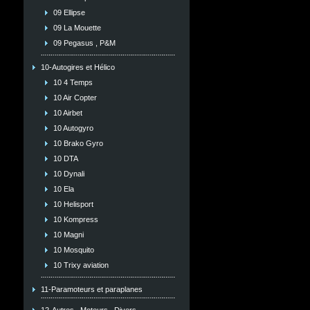
09 Ellipse
09 La Mouette
09 Pegasus , P&M
10-Autogires et Hélico
10 4 Temps
10 Air Copter
10 Airbet
10 Autogyro
10 Brako Gyro
10 DTA
10 Dynali
10 Ela
10 Helisport
10 Kompress
10 Magni
10 Mosquito
10 Trixy aviation
11-Paramoteurs et paraplanes