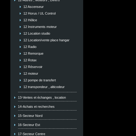
12-Autres , Moteurs , Divers
12 Ascenseur
12 Horus / UL Control
12 Hélice
12 Instruments moteur
12 Location studio
12 Location/vente place hangar
12 Radio
12 Remorque
12 Rotax
12 Réservoir
12 moteur
12 pompe de transfert
12 transpondeur , alticodeur
13-Ventes et échanges , location
14-Achats et recherches
15-Secteur Nord
16-Secteur Est
17-Secteur Centre