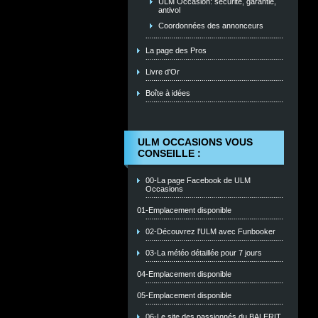
ULM Occasion: sécurité, garantie,
antivol
Coordonnées des annonceurs
La page des Pros
Livre d'Or
Boîte à idées
ULM OCCASIONS VOUS
CONSEILLE :
00-La page Facebook de ULM
Occasions
01-Emplacement disponible
02-Découvrez l'ULM avec Funbooker
03-La météo détaillée pour 7 jours
04-Emplacement disponible
05-Emplacement disponible
06-Le site des passionnés du BALERIT