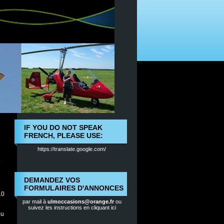
IF YOU DO NOT SPEAK
FRENCH, PLEASE USE:
https://translate.google.com/
é
DEMANDEZ VOS
FORMULAIRES D'ANNONCES
10
par mail à
ulmoccasions@orange.fr
ou
suivez les instructions en cliquant ici
ou