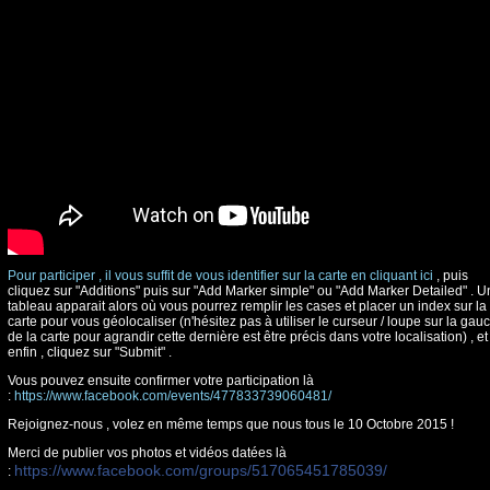
Pour participer , il vous suffit de vous identifier sur la carte en cliquant ici
, puis
cliquez sur "Additions" puis sur "Add Marker simple" ou "Add Marker Detailed" . U
tableau apparait alors où vous pourrez remplir les cases et placer un index sur la
carte pour vous géolocaliser (n'hésitez pas à utiliser le curseur / loupe sur la gau
de la carte pour agrandir cette dernière est être précis dans votre localisation) , et
enfin , cliquez sur "Submit" .
Vous pouvez ensuite confirmer votre participation là
:
https://www.facebook.com/events/477833739060481/
Rejoignez-nous , volez en même temps que nous tous le 10 Octobre 2015 !
Merci de publier vos photos et vidéos datées là
https://www.facebook.com/groups/517065451785039/
: