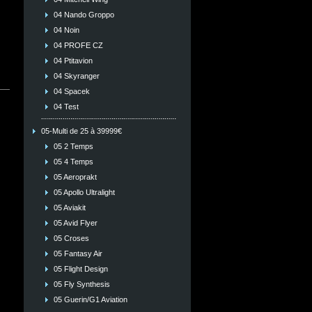
04 Nando Groppo
04 Noin
04 PROFE CZ
04 Ptitavion
04 Skyranger
04 Spacek
04 Test
05-Multi de 25 à 39999€
05 2 Temps
05 4 Temps
05 Aeroprakt
05 Apollo Ultralight
05 Aviakit
05 Avid Flyer
05 Croses
05 Fantasy Air
05 Flight Design
05 Fly Synthesis
05 Guerin/G1 Aviation