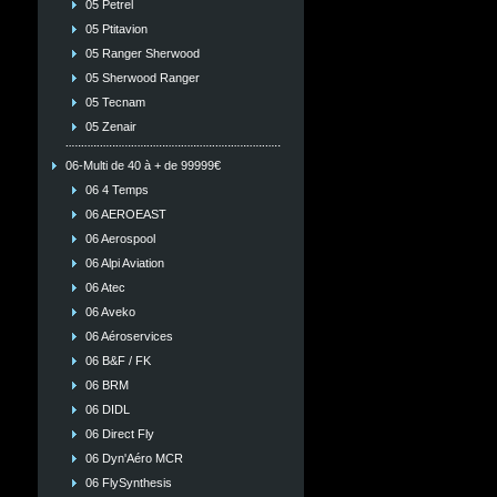
05 Petrel
05 Ptitavion
05 Ranger Sherwood
05 Sherwood Ranger
05 Tecnam
05 Zenair
06-Multi de 40 à + de 99999€
06 4 Temps
06 AEROEAST
06 Aerospool
06 Alpi Aviation
06 Atec
06 Aveko
06 Aéroservices
06 B&F / FK
06 BRM
06 DIDL
06 Direct Fly
06 Dyn'Aéro MCR
06 FlySynthesis