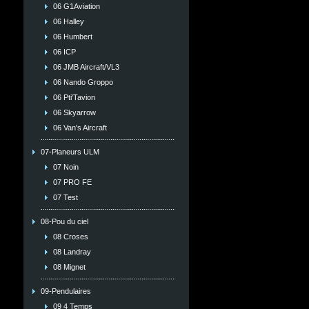
06 G1Aviation
06 Halley
06 Humbert
06 ICP
06 JMB Aircraft/VL3
06 Nando Groppo
06 Pti'Tavion
06 Skyarrow
06 Van's Aircraft
07-Planeurs ULM
07 Noin
07 PRO FE
07 Test
08-Pou du ciel
08 Croses
08 Landray
08 Mignet
09-Pendulaires
09 4 Temps