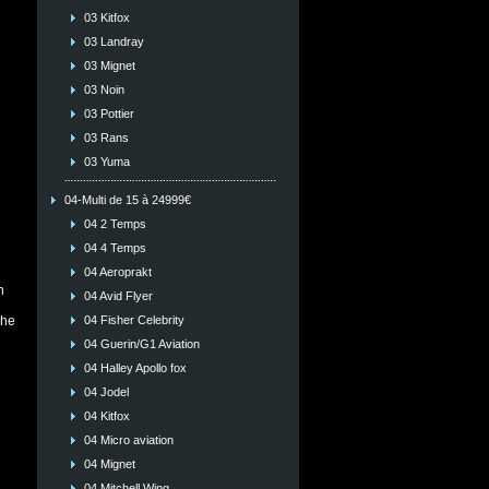
03 Kitfox
03 Landray
03 Mignet
03 Noin
03 Pottier
03 Rans
03 Yuma
04-Multi de 15 à 24999€
04 2 Temps
04 4 Temps
04 Aeroprakt
n
04 Avid Flyer
che
04 Fisher Celebrity
04 Guerin/G1 Aviation
04 Halley Apollo fox
04 Jodel
04 Kitfox
04 Micro aviation
04 Mignet
04 Mitchell Wing