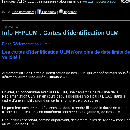
François VERRIELE , gestionnaire / blogmaster de
www.ulmoccasion.com
. 01/2
07:22 |
Lien permanent
|
Facebook
|
Imprimer
|
18/02/2014
Info FFPLUM : Cartes d'identification ULM
Flash Réglementation ULM :
Les cartes d’identification ULM n’ont plus de date limite de
validité !
Autrement dit : les Cartes d’Identification de nos ULM, qui vont désormais nous êt
délivrées, auront une durée «
illimitée
» !
En effet, en concertation avec la FFPLUM, une démarche de révision de la
Réglementation ULM est en cours depuis quelques mois par la DGAC, dans le
cadre d’une simplification d’un certain nombre de procédures.
La première mesure concrète consiste donc à rendre illimitée la durée de vie des
(Carte d’Identification, communément appelée « carte jaune ») de nos ULM.
Il nous faut cependant, comme auparavant, déclarer tous les deux ans « l’aptitud
au vol » de nos ULM ».