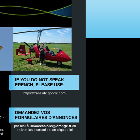
IF YOU DO NOT SPEAK
FRENCH, PLEASE USE:
https://translate.google.com/
DEMANDEZ VOS
ci-
FORMULAIRES D'ANNONCES
par mail à
ulmoccasions@orange.fr
ou
rme
suivez les instructions en cliquant ici
nt