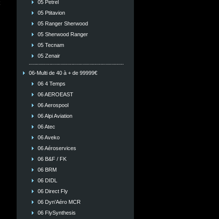
05 Petrel
05 Ptitavion
05 Ranger Sherwood
05 Sherwood Ranger
05 Tecnam
05 Zenair
06-Multi de 40 à + de 99999€
06 4 Temps
06 AEROEAST
06 Aerospool
06 Alpi Aviation
06 Atec
06 Aveko
06 Aéroservices
06 B&F / FK
06 BRM
06 DIDL
06 Direct Fly
06 Dyn'Aéro MCR
06 FlySynthesis