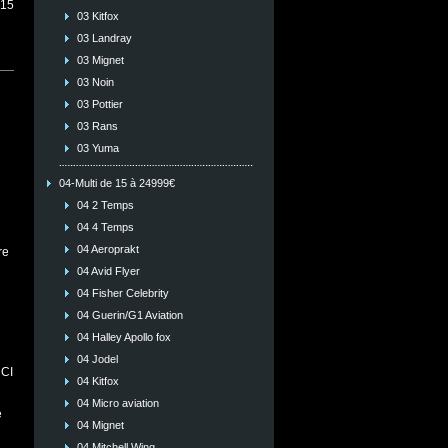
015
03 Kitfox
03 Landray
03 Mignet
03 Noin
03 Pottier
03 Rans
03 Yuma
04-Multi de 15 à 24999€
04 2 Temps
04 4 Temps
04 Aeroprakt
re
04 Avid Flyer
04 Fisher Celebrity
04 Guerin/G1 Aviation
04 Halley Apollo fox
04 Jodel
 CI
04 Kitfox
04 Micro aviation
e
04 Mignet
04 Mitchell Wing