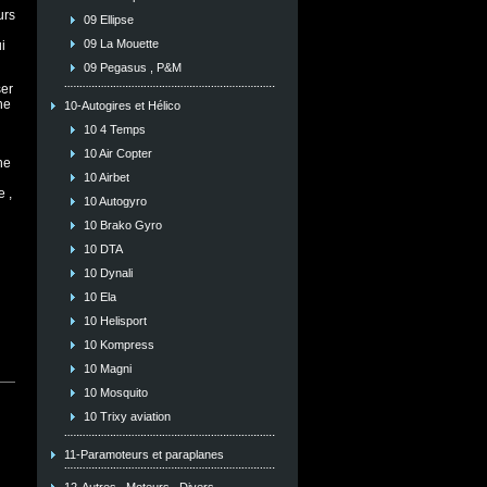
urs
09 Ellipse
09 La Mouette
i
09 Pegasus , P&M
ser
ne
10-Autogires et Hélico
10 4 Temps
10 Air Copter
ne
10 Airbet
 ,
10 Autogyro
10 Brako Gyro
10 DTA
10 Dynali
10 Ela
10 Helisport
10 Kompress
10 Magni
10 Mosquito
10 Trixy aviation
11-Paramoteurs et paraplanes