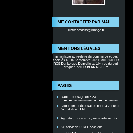
ME CONTACTER PAR MAIL
ulmoccasions@orange.fr
MENTIONS LÉGALES
Immatriculé au registre du commerce et des
sociétés au 16 Septembre 2020 : 801 360 173
RCS Dunkerque Domicilié au 104 rue du petit
croquet , 59173 BLARINGHEM
PAGES
Radio : passage en 8.33
Documents nécessaires pour la vente et
l'achat d'un ULM
Agenda , rencontres , rassemblements
Se servir de ULM Occasions