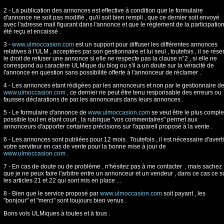
2 - La publication des annonces est effective à condition que le formulaire
d'annonce ne soit pas modifié , qu'il soit bien rempli , que ce dernier soit envoyé
avec l'adresse mail figurant dans l'annonce et que le règlement de la participation
été reçu et encaissé .
3 -
www.ulmoccasion.com
est un support pour diffuser les différentes annonces
relatives à l'ULM , acceptées par son gestionnaire et lui seul , toutefois , il se rése
le droit de refuser une annonce si elle ne respecte pas la clause n°2 , si elle ne
correspond au caractère ULMique du blog ou s'il a un doute sur la véracité de
l'annonce en question sans possibilité offerte à l'annonceur de réclamer .
4 - Les annonces étant rédigées par les annonceurs et non par le gestionnaire d
www.ulmoccasion.com
, ce dernier ne peut être tenu responsable des erreurs ou
fausses déclarations de par les annonceurs dans leurs annonces .
5 - Le formulaire d'annonce de
www.ulmoccasion.com
se veut être le plus comple
possible tout en étant court , la rubrique "vos commentaires" permet aux
annonceurs d'apporter certaines précisions sur l'appareil proposé à la vente .
6 - Les annonces sont publiées pour 12 mois . Toutefois , il est nécessaire d'averti
votre serviteur en cas de vente pour la bonne mise à jour de
www.ulmoccasion.com
.
7 - En cas de doute ou de problème , n'hésitez pas à me contacter , mais sachez
que je ne peux faire l'arbitre entre un annonceur et un vendeur , dans ce cas ce s
les articles 21 et 22 qui sont mis en place ...
8 - Bien que le service proposé par
www.ulmoccasion.com
soit payant , les
"bonjour" et "merci" sont toujours bien venus .
Bons vols ULMiques à toutes et à tous .