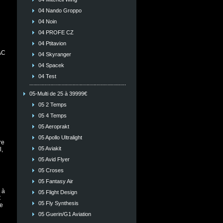
04 Nando Groppo
04 Noin
04 PROFE CZ
04 Ptitavion
AC
04 Skyranger
04 Spacek
04 Test
05-Multi de 25 à 39999€
05 2 Temps
05 4 Temps
05 Aeroprakt
05 Apollo Ultralight
re
05 Aviakit
,
05 Avid Flyer
05 Croses
05 Fantasy Air
 à
05 Flight Design
C
05 Fly Synthesis
re
05 Guerin/G1 Aviation