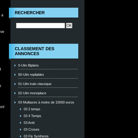
RECHERCHER
 a
rve
CLASSEMENT DES
e
ANNONCES
0-Ulm Biplans
t
00-Ulm repliables
01-Ulm train classique
r
02-Ulm monoplace
03-Multiaxes à moins de 15000 euros
ont
03 2 temps
03 4 Temps
03 Avid
03 Croses
03 Fly Synthesis