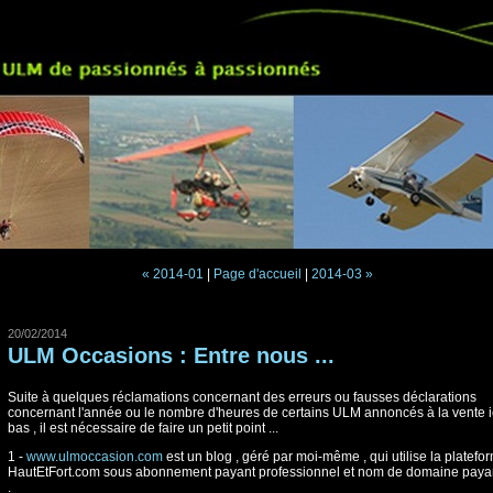
« 2014-01
|
Page d'accueil
|
2014-03 »
20/02/2014
ULM Occasions : Entre nous ...
Suite à quelques réclamations concernant des erreurs ou fausses déclarations
concernant l'année ou le nombre d'heures de certains ULM annoncés à la vente i
bas , il est nécessaire de faire un petit point ...
1 -
www.ulmoccasion.com
est un blog , géré par moi-même , qui utilise la platefo
HautEtFort.com sous abonnement payant professionnel et nom de domaine paya
.