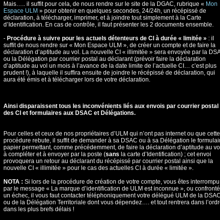
Mais….. il suffit pour cela, de nous rendre sur le site de la DGAC, rubrique «
Mon
Espace ULM
» pour obtenir en quelques secondes, 24/24h, un récépissé de
déclaration, à télécharger, imprimer, et à joindre tout simplement à la Carte
d’Identification. En cas de contrôle, il faut présenter les 2 documents ensemble.
-
Procédure à suivre pour les actuels détenteurs de CI à durée « limitée »
: il
suffit de nous rendre sur « Mon Espace ULM », de créer un compte et de faire la
déclaration d’aptitude au vol. La nouvelle CI « illimitée » sera envoyée par la DS
ou la Délégation par courrier postal au déclarant (prévoir faire la déclaration
d’aptitude au vol un mois à l’avance de la date limite de l’actuelle CI… c’est plus
prudent !), à laquelle il suffira ensuite de joindre le récépissé de déclaration, qui
aura été émis et à télécharger lors de votre déclaration.
Ainsi disparaissent tous les inconvénients liés aux envois par courrier postal
des CI et formulaires aux DSAC et Délégations.
Pour celles et ceux de nos propriétaires d’ULM qui n’ont pas internet ou que cette
procédure rebute, il suffit de demander à sa DSAC ou à sa Délégation le formulai
papier permettant, comme précédemment, de faire la déclaration d’aptitude au vol
à compléter et à envoyer par la poste (
sans
la carte d’Identification) ; cet envoi
provoquera un retour au déclarant du récépissé par courrier postal ainsi que la
nouvelle CI « illimitée » pour le cas des actuelles CI à durée « limitée ».
NOTA :
Si lors de la procédure de création de votre compte, vous êtes interrompu
par le message « La marque d’identification de ULM est inconnue », ou confronté
un échec, il vous faut contacter téléphoniquement votre délégué ULM de la DSA
ou de la Délégation Territoriale dont vous dépendez…. et tout rentrera dans l’ord
dans les plus brefs délais !