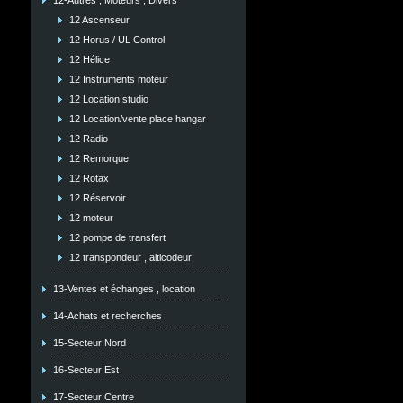
12-Autres , Moteurs , Divers
12 Ascenseur
12 Horus / UL Control
12 Hélice
12 Instruments moteur
12 Location studio
12 Location/vente place hangar
12 Radio
12 Remorque
12 Rotax
12 Réservoir
12 moteur
12 pompe de transfert
12 transpondeur , alticodeur
13-Ventes et échanges , location
14-Achats et recherches
15-Secteur Nord
16-Secteur Est
17-Secteur Centre