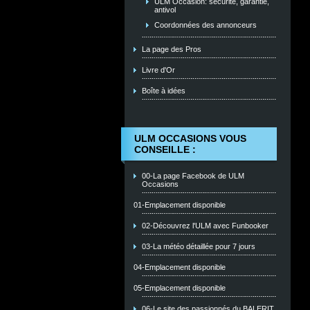
ULM Occasion: sécurité, garantie,
antivol
Coordonnées des annonceurs
La page des Pros
Livre d'Or
Boîte à idées
ULM OCCASIONS VOUS
CONSEILLE :
00-La page Facebook de ULM
Occasions
01-Emplacement disponible
02-Découvrez l'ULM avec Funbooker
03-La météo détaillée pour 7 jours
04-Emplacement disponible
05-Emplacement disponible
06-Le site des passionnés du BALERIT