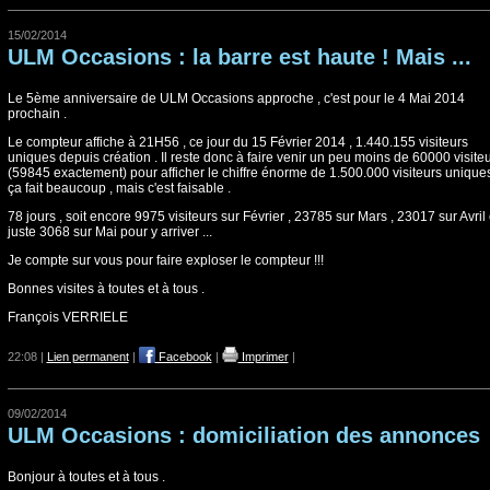
15/02/2014
ULM Occasions : la barre est haute ! Mais ...
Le 5ème anniversaire de ULM Occasions approche , c'est pour le 4 Mai 2014
prochain .
Le compteur affiche à 21H56 , ce jour du 15 Février 2014 , 1.440.155 visiteurs
uniques depuis création . Il reste donc à faire venir un peu moins de 60000 visite
(59845 exactement) pour afficher le chiffre énorme de 1.500.000 visiteurs uniques
ça fait beaucoup , mais c'est faisable .
78 jours , soit encore 9975 visiteurs sur Février , 23785 sur Mars , 23017 sur Avril 
juste 3068 sur Mai pour y arriver ...
Je compte sur vous pour faire exploser le compteur !!!
Bonnes visites à toutes et à tous .
François VERRIELE
22:08 |
Lien permanent
|
Facebook
|
Imprimer
|
09/02/2014
ULM Occasions : domiciliation des annonces
Bonjour à toutes et à tous .