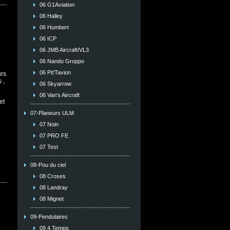
06 G1Aviation
06 Halley
06 Humbert
06 ICP
06 JMB Aircraft/VL3
06 Nando Groppo
06 Pti'Tavion
urs
 ,
06 Skyarrow
06 Van's Aircraft
et
07-Planeurs ULM
07 Noin
07 PRO FE
07 Test
08-Pou du ciel
08 Croses
08 Landray
08 Mignet
09-Pendulaires
09 4 Temps