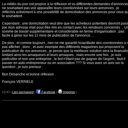
La météo du jour est propice à la réflexion et vu différentes demandes d'annonce
ne souhaitant pas voir apparaître leurs coordonnées sur leurs annonces , je
réfléchis activement à une possibilité de domiciliation des annonces pour ceux qu
le souhaitent .
Cependant , une domiciliation veut dire que les acheteurs potentiels devront pas
par mon adresse mail pour être mis en contact avec les vendeurs concernés ... U
somme de travail supplémentaire et considérable en terme d'organisation , pas
facile à gérer sur les 12 mois de publication de l'annonce ...
De plus , et comme toujours , rien ne me garantit l'exactitude des coordonnées à 
pas afficher , donc , et avec exemple des différents magazines qui proposent la
publication de vos annonces , je pense que la meilleure solution sera la financière
limitant ainsi les arnaqueurs et leurs arnaques , mais encore une fois , je suis
particulier et non une entreprise , le but n'étant pas de gagner de l'argent , faut-il
passer en auto-entrepreneur ou en association ??? Si vous avez un avis sur la
question , je suis preneur .
Bon Dimanche et bonne réflexion .
François VERRIELE
13:47 |
Lien permanent
|
Facebook
|
Imprimer
|