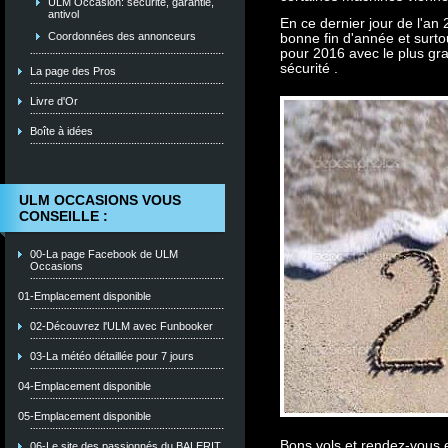
ULM Occasion: sécurité, garantie,
antivol
En ce dernier jour de l'an
Coordonnées des annonceurs
bonne fin d'année et surt
pour 2016 avec le plus g
sécurité .
La page des Pros
Livre d'Or
Boîte à idées
ULM OCCASIONS VOUS
CONSEILLE :
00-La page Facebook de ULM
Occasions
01-Emplacement disponible
02-Découvrez l'ULM avec Funbooker
03-La météo détaillée pour 7 jours
04-Emplacement disponible
05-Emplacement disponible
Bons vols et rendez-vous 
06-Le site des passionnés du BALERIT