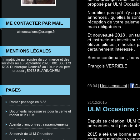
proposé par ULM Occasion
N'oubliez pas qu'il n'y a p
annonces , qu'elles le so
réception de votre paieme
ME CONTACTER PAR MAIL
mais obligatoires ...
ulmoccasions@orange.fr
Et nouveauté 2018 , un tar
et instructeurs inscrits sur
élèves pilotes , n'hésitez p
certainement intéressé .
MENTIONS LÉGALES
Bonne continuation , bons
Immatriculé au registre du commerce et des
sociétés au 16 Septembre 2020 : 801 360 173
François VERRIELE
RCS Dunkerque Domicilié au 104 rue du petit
croquet , 59173 BLARINGHEM
08:04 |
Lien permanent
|
Fa
PAGES
Radio : passage en 8.33
31/12/2015
ULM Occasions : c'
Documents nécessaires pour la vente et
l'achat d'un ULM
Depuis sa création, ULM O
Agenda , rencontres , rassemblements
personnes, soit plus de 4.5 
Se servir de ULM Occasions
2015 a été une bonne ann
certaines machines viennen