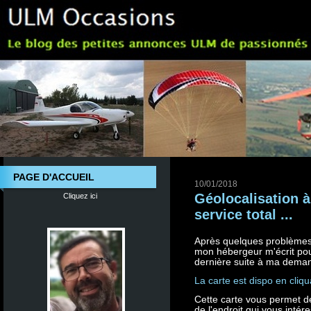
PAGE D'ACCUEIL
10/01/2018
Géolocalisation à
Cliquez ici
service total ...
Après quelques problèmes 
mon hébergeur m'écrit pour
dernière suite à ma deman
La carte est dispo en cliqua
Cette carte vous permet d
de l'endroit qui vous inté