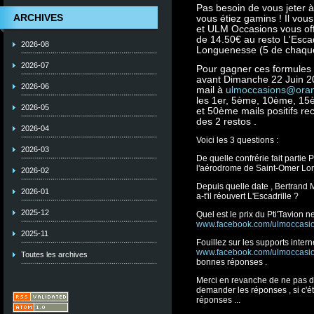
Pas besoin de vous jeter à
ARCHIVES
vous étiez gamins ! Il vou
et ULM Occasions vous offr
de 14.50€ au resto L'Escad
2026-08
Longuenesse (5 de chaque
2026-07
Pour gagner ces formules 
avant Dimanche 22 Juin 20
2026-06
mail à
ulmoccasions@oran
les 1er, 5ème, 10ème, 1
2026-05
et 50ème mails positifs re
des 2 restos .
2026-04
Voici les 3 questions :
2026-03
De quelle confrérie fait partie
l'aérodrome de Saint-Omer L
2026-02
Depuis quelle date , Bertrand 
2026-01
a-t'il réouvert L'Escadrille ?
2025-12
Quel est le prix du Pti'Tavion 
www.facebook.com/ulmoccasi
2025-11
Fouillez sur les supports intern
www.facebook.com/ulmoccasi
Toutes les archives
bonnes réponses .
Merci en revanche de ne pas d
demander les réponses , si c'ét
réponses ...