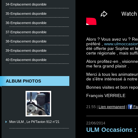
34-Emplacement disponible
35-Emplacement disponible
36-Emplacement disponible
37-Emplacement disponible
Alors ? Vous avez vu ? Rem
38-Emplacement disponible
préféré ,
www.ulmoccasio
été offerte par Sophie et le
39-Emplacement disponible
certe régionale , mais su
40-Emplacement disponible
Alors profitez-en , visionn
me fera grand plaisir .
Merci à tous les animateu
de s'être intéressé à notre 
ALBUM PHOTOS
Bonnes visites et bon repo
François VERRIELE
21:55 |
Lien permanent
|
Fa
Mon ULM , Le Pti'Tavion 912 n°21
22/06/2014
ULM Occasions : d