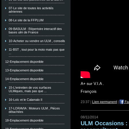
07-Le site de toutes les activités
aériennes
08-Le site de la FFPLUM
09-BASULM : Répertoire interactif des
bases ulm de France
10-Acheter ou vendre un ULM , conseils
11-BST , tout pour la moto mais pas que
...
12-Emplacement disponible
13-Emplacement disponible
14-Emplacement disponible
A+ sur V.I.A .
15-L'entretien de vos surfaces
François
ULMiques, mais pas que ...
16-Loïc et le Calamalo II
23:37 |
Lien permanent
|
Fa
17-LORAVIA : Moteurs ULM , Piéces
détachées
08/11/2014
18-Emplacement disponible
ULM Occasions :