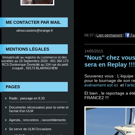
ME CONTACTER PAR MAIL
ulmoccasions@orange.fr
08:37 |
Lien permanent
|
Fa
MENTIONS LÉGALES
14/05/2015
"Nous" chez vous 
Immatriculé au registre du commerce et des
sociétés au 16 Septembre 2020 : 801 360 173
sera en Replay !!!
RCS Dunkerque Domicilié au 104 rue du petit
croquet , 59173 BLARINGHEM
Souvenez vous : L'équipe
pour le tournage de son r
événement est ici
et
l'art
PAGES
Et bien , le reportage a é
FRANCE2 !!!
Radio : passage en 8.33
Documents nécessaires pour la vente et
l'achat d'un ULM
Agenda , rencontres , rassemblements
Se servir de ULM Occasions