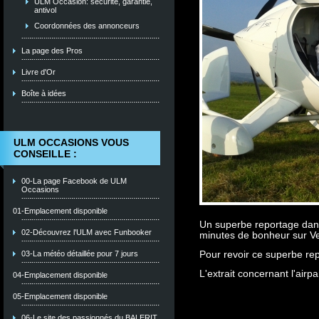
ULM Occasion: sécurité, garantie,
antivol
Coordonnées des annonceurs
La page des Pros
Livre d'Or
Boîte à idées
ULM OCCASIONS VOUS
CONSEILLE :
00-La page Facebook de ULM
Occasions
01-Emplacement disponible
Un superbe reportage dans 
02-Découvrez l'ULM avec Funbooker
minutes de bonheur sur Ve
Pour revoir ce superbe rep
03-La météo détaillée pour 7 jours
L'extrait concernant l'airpa
04-Emplacement disponible
05-Emplacement disponible
06-Le site des passionnés du BALERIT