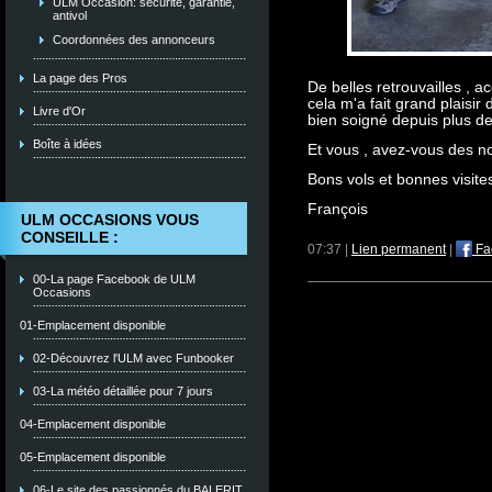
ULM Occasion: sécurité, garantie,
antivol
Coordonnées des annonceurs
La page des Pros
De belles retrouvailles , a
cela m'a fait grand plaisi
Livre d'Or
bien soigné depuis plus d
Boîte à idées
Et vous , avez-vous des n
Bons vols et bonnes visit
François
ULM OCCASIONS VOUS
CONSEILLE :
07:37 |
Lien permanent
|
Fa
00-La page Facebook de ULM
Occasions
01-Emplacement disponible
02-Découvrez l'ULM avec Funbooker
03-La météo détaillée pour 7 jours
04-Emplacement disponible
05-Emplacement disponible
06-Le site des passionnés du BALERIT