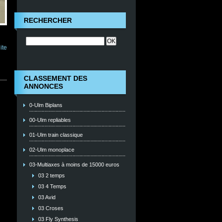
RECHERCHER
ite
CLASSEMENT DES
ANNONCES
0-Ulm Biplans
00-Ulm repliables
01-Ulm train classique
02-Ulm monoplace
03-Multiaxes à moins de 15000 euros
03 2 temps
03 4 Temps
03 Avid
03 Croses
03 Fly Synthesis