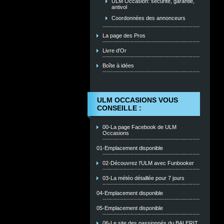
ULM Occasion: sécurité, garantie,
antivol
Coordonnées des annonceurs
La page des Pros
Livre d'Or
Boîte à idées
ULM OCCASIONS VOUS
CONSEILLE :
00-La page Facebook de ULM
Occasions
01-Emplacement disponible
02-Découvrez l'ULM avec Funbooker
03-La météo détaillée pour 7 jours
04-Emplacement disponible
05-Emplacement disponible
06-Le site des passionnés du BALERIT