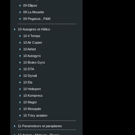
09 Ellipse
09 La Mouette
09 Pegasus , P&M
10-Autogires et Hélico
10 4 Temps
10 Air Copter
10 Airbet
10 Autogyro
10 Brako Gyro
10 DTA
10 Dynali
10 Ela
10 Helisport
10 Kompress
10 Magni
10 Mosquito
10 Trixy aviation
11-Paramoteurs et paraplanes