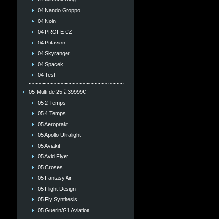
04 Nando Groppo
04 Noin
04 PROFE CZ
04 Ptitavion
04 Skyranger
04 Spacek
04 Test
05-Multi de 25 à 39999€
05 2 Temps
05 4 Temps
05 Aeroprakt
05 Apollo Ultralight
05 Aviakit
05 Avid Flyer
05 Croses
05 Fantasy Air
05 Flight Design
05 Fly Synthesis
05 Guerin/G1 Aviation