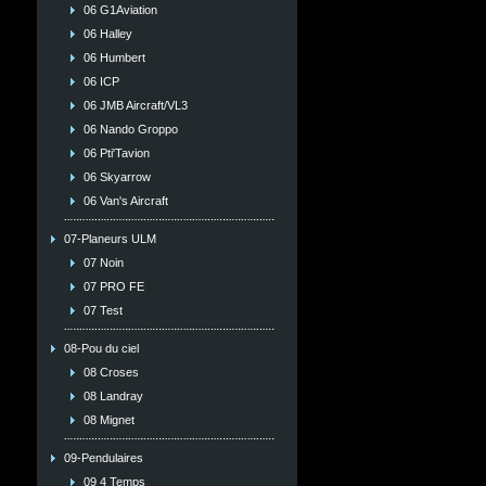
06 G1Aviation
06 Halley
06 Humbert
06 ICP
06 JMB Aircraft/VL3
06 Nando Groppo
06 Pti'Tavion
06 Skyarrow
06 Van's Aircraft
07-Planeurs ULM
07 Noin
07 PRO FE
07 Test
08-Pou du ciel
08 Croses
08 Landray
08 Mignet
09-Pendulaires
09 4 Temps