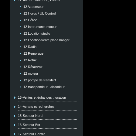
12-Autres , Moteurs , Divers
12 Ascenseur
12 Horus / UL Control
12 Hélice
12 Instruments moteur
12 Location studio
12 Location/vente place hangar
12 Radio
12 Remorque
12 Rotax
12 Réservoir
12 moteur
12 pompe de transfert
12 transpondeur , alticodeur
13-Ventes et échanges , location
14-Achats et recherches
15-Secteur Nord
16-Secteur Est
17-Secteur Centre