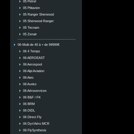
05 Petrel
05 Ptitavion
05 Ranger Sherwood
05 Sherwood Ranger
05 Tecnam
05 Zenair
06-Multi de 40 à + de 99999€
06 4 Temps
06 AEROEAST
06 Aerospool
06 Alpi Aviation
06 Atec
06 Aveko
06 Aéroservices
06 B&F / FK
06 BRM
06 DIDL
06 Direct Fly
06 Dyn'Aéro MCR
06 FlySynthesis