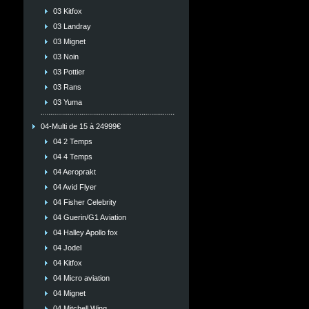
03 Kitfox
03 Landray
03 Mignet
03 Noin
03 Pottier
03 Rans
03 Yuma
04-Multi de 15 à 24999€
04 2 Temps
04 4 Temps
04 Aeroprakt
04 Avid Flyer
04 Fisher Celebrity
04 Guerin/G1 Aviation
04 Halley Apollo fox
04 Jodel
04 Kitfox
04 Micro aviation
04 Mignet
04 Mitchell Wing