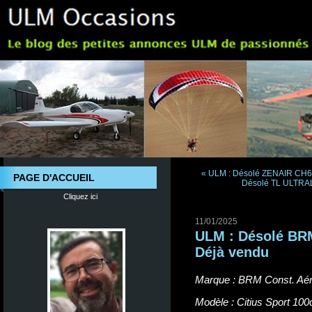
« ULM : Désolé ZENAIR CH60
PAGE D'ACCUEIL
Désolé TL ULTRAL
Cliquez ici
11/01/2025
ULM : Désolé BRM
Déjà vendu
Marque :
BRM Const. Aér
Modèle :
Citius Sport 100