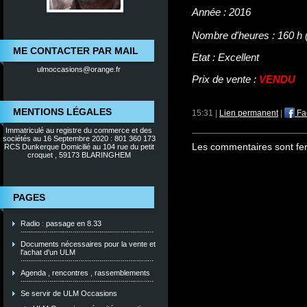
Année :
2016
Nombre d'heures :
160 h 
ME CONTACTER PAR MAIL
Etat :
Excellent
ulmoccasions@orange.fr
Prix de vente :
VENDU
MENTIONS LÉGALES
15:31 |
Lien permanent
|
Fa
Immatriculé au registre du commerce et des
sociétés au 16 Septembre 2020 : 801 360 173
Les commentaires sont fe
RCS Dunkerque Domicilié au 104 rue du petit
croquet , 59173 BLARINGHEM
PAGES
Radio : passage en 8.33
Documents nécessaires pour la vente et
l'achat d'un ULM
Agenda , rencontres , rassemblements
Se servir de ULM Occasions