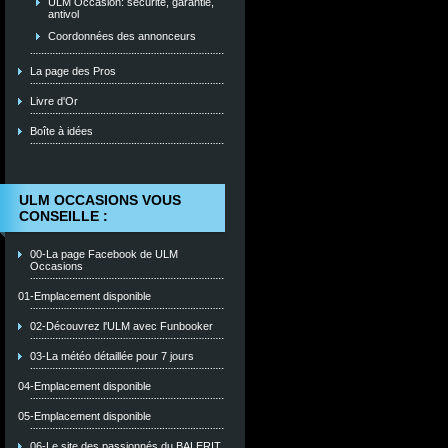
ULM Occasion: sécurité, garantie,
antivol
Coordonnées des annonceurs
La page des Pros
Livre d'Or
Boîte à idées
ULM OCCASIONS VOUS
CONSEILLE :
00-La page Facebook de ULM
Occasions
01-Emplacement disponible
02-Découvrez l'ULM avec Funbooker
03-La météo détaillée pour 7 jours
04-Emplacement disponible
05-Emplacement disponible
06-Le site des passionnés du BALERIT