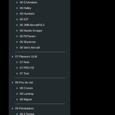
06 G1Aviation
06 Halley
06 Humbert
06 ICP
06 JMB Aircraft/VL3
06 Nando Groppo
06 Pti'Tavion
06 Skyarrow
06 Van's Aircraft
07-Planeurs ULM
07 Noin
07 PRO FE
07 Test
08-Pou du ciel
08 Croses
08 Landray
08 Mignet
09-Pendulaires
09 4 Temps