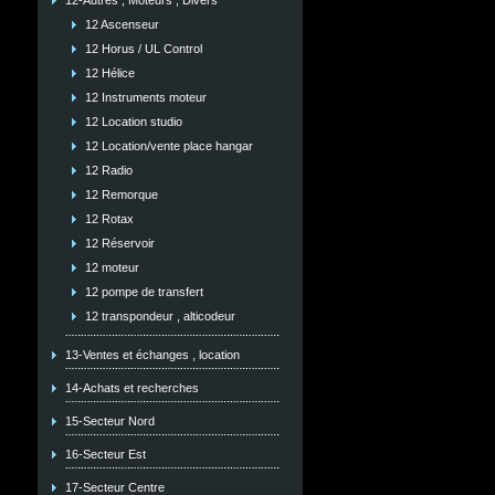
12-Autres , Moteurs , Divers
12 Ascenseur
12 Horus / UL Control
12 Hélice
12 Instruments moteur
12 Location studio
12 Location/vente place hangar
12 Radio
12 Remorque
12 Rotax
12 Réservoir
12 moteur
12 pompe de transfert
12 transpondeur , alticodeur
13-Ventes et échanges , location
14-Achats et recherches
15-Secteur Nord
16-Secteur Est
17-Secteur Centre