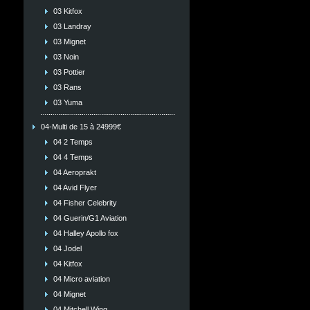
03 Kitfox
03 Landray
03 Mignet
03 Noin
03 Pottier
03 Rans
03 Yuma
04-Multi de 15 à 24999€
04 2 Temps
04 4 Temps
04 Aeroprakt
04 Avid Flyer
04 Fisher Celebrity
04 Guerin/G1 Aviation
04 Halley Apollo fox
04 Jodel
04 Kitfox
04 Micro aviation
04 Mignet
04 Mitchell Wing