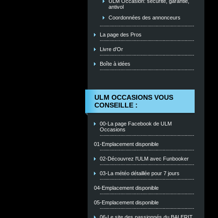
ULM Occasion: sécurité, garantie,
antivol
Coordonnées des annonceurs
La page des Pros
Livre d'Or
Boîte à idées
ULM OCCASIONS VOUS
CONSEILLE :
00-La page Facebook de ULM
Occasions
01-Emplacement disponible
02-Découvrez l'ULM avec Funbooker
03-La météo détaillée pour 7 jours
04-Emplacement disponible
05-Emplacement disponible
06-Le site des passionnés du BALERIT