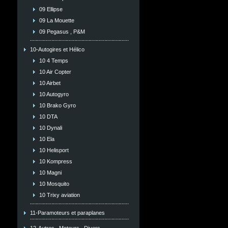
09 Ellipse
09 La Mouette
09 Pegasus , P&M
10-Autogires et Hélico
10 4 Temps
10 Air Copter
10 Airbet
10 Autogyro
10 Brako Gyro
10 DTA
10 Dynali
10 Ela
10 Helisport
10 Kompress
10 Magni
10 Mosquito
10 Trixy aviation
11-Paramoteurs et paraplanes