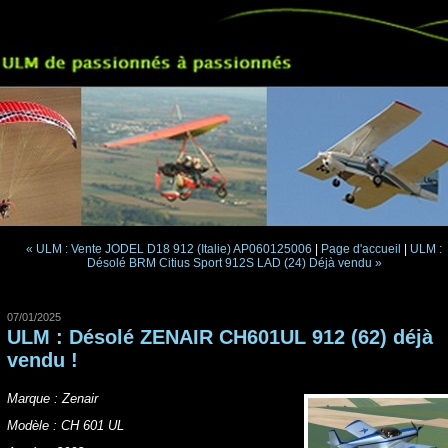
« ULM : Vente JODEL D18 912 (Italie) AP060125006
|
Page d'accueil
|
ULM :
Désolé BRM Citius Sport 912S LAD (24) Déjà vendu »
07/01/2025
ULM : Désolé ZENAIR CH601UL 912 (62) déjà
vendu !
Marque : Zenair
Modèle : CH 601 UL