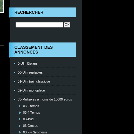
RECHERCHER
CLASSEMENT DES
ANNONCES
0-Ulm Biplans
00-Ulm repliables
01-Ulm train classique
02-Ulm monoplace
03-Multiaxes à moins de 15000 euros
03 2 temps
03 4 Temps
03 Avid
03 Croses
03 Fly Synthesis