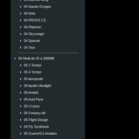
04 Nando Groppo
04 Noin
04 PROFE CZ
04 Ptitavion
04 Skyranger
04 Spacek
04 Test
05-Multi de 25 à 39999€
05 2 Temps
05 4 Temps
05 Aeroprakt
05 Apollo Ultralight
05 Aviakit
05 Avid Flyer
05 Croses
05 Fantasy Air
05 Flight Design
05 Fly Synthesis
05 Guerin/G1 Aviation