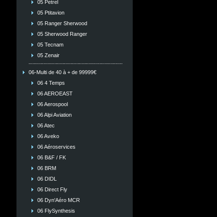
05 Petrel
05 Ptitavion
05 Ranger Sherwood
05 Sherwood Ranger
05 Tecnam
05 Zenair
06-Multi de 40 à + de 99999€
06 4 Temps
06 AEROEAST
06 Aerospool
06 Alpi Aviation
06 Atec
06 Aveko
06 Aéroservices
06 B&F / FK
06 BRM
06 DIDL
06 Direct Fly
06 Dyn'Aéro MCR
06 FlySynthesis