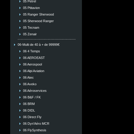
05 Petrel
05 Ptitavion
05 Ranger Sherwood
05 Sherwood Ranger
05 Tecnam
05 Zenair
06-Multi de 40 à + de 99999€
06 4 Temps
06 AEROEAST
06 Aerospool
06 Alpi Aviation
06 Atec
06 Aveko
06 Aéroservices
06 B&F / FK
06 BRM
06 DIDL
06 Direct Fly
06 Dyn'Aéro MCR
06 FlySynthesis