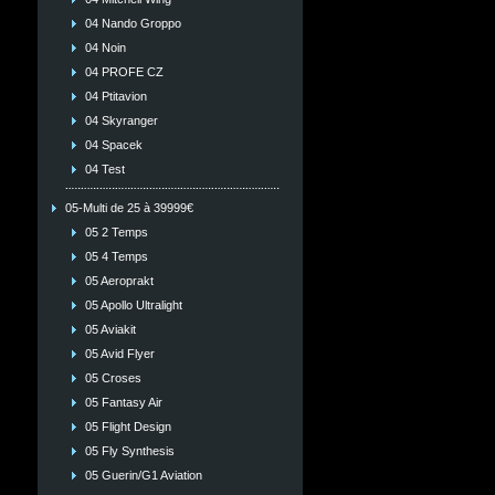
04 Nando Groppo
04 Noin
04 PROFE CZ
04 Ptitavion
04 Skyranger
04 Spacek
04 Test
05-Multi de 25 à 39999€
05 2 Temps
05 4 Temps
05 Aeroprakt
05 Apollo Ultralight
05 Aviakit
05 Avid Flyer
05 Croses
05 Fantasy Air
05 Flight Design
05 Fly Synthesis
05 Guerin/G1 Aviation