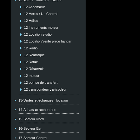
12-Autres , Moteurs , Divers
12 Ascenseur
12 Horus / UL Control
12 Hélice
12 Instruments moteur
12 Location studio
12 Location/vente place hangar
12 Radio
12 Remorque
12 Rotax
12 Réservoir
12 moteur
12 pompe de transfert
12 transpondeur , alticodeur
13-Ventes et échanges , location
14-Achats et recherches
15-Secteur Nord
16-Secteur Est
17-Secteur Centre