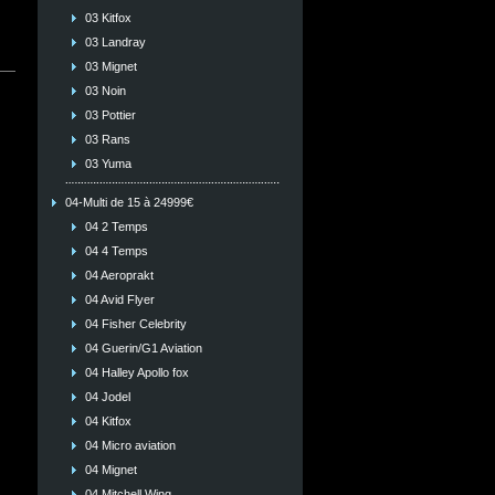
03 Kitfox
03 Landray
03 Mignet
03 Noin
03 Pottier
03 Rans
03 Yuma
04-Multi de 15 à 24999€
04 2 Temps
04 4 Temps
04 Aeroprakt
04 Avid Flyer
04 Fisher Celebrity
04 Guerin/G1 Aviation
04 Halley Apollo fox
04 Jodel
04 Kitfox
04 Micro aviation
04 Mignet
04 Mitchell Wing