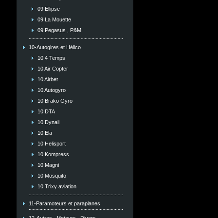
09 Ellipse
09 La Mouette
09 Pegasus , P&M
10-Autogires et Hélico
10 4 Temps
10 Air Copter
10 Airbet
10 Autogyro
10 Brako Gyro
10 DTA
10 Dynali
10 Ela
10 Helisport
10 Kompress
10 Magni
10 Mosquito
10 Trixy aviation
11-Paramoteurs et paraplanes