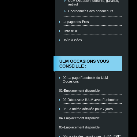
ULM Occasion: sécurité, garantie,
antivol
Coordonnées des annonceurs
La page des Pros
Livre d'Or
Boîte à idées
ULM OCCASIONS VOUS
CONSEILLE :
00-La page Facebook de ULM
Occasions
01-Emplacement disponible
02-Découvrez l'ULM avec Funbooker
03-La météo détaillée pour 7 jours
04-Emplacement disponible
05-Emplacement disponible
06-Le site des passionnés du BALERIT