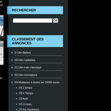
es
sur
RECHERCHER
CLASSEMENT DES
ANNONCES
0-Ulm Biplans
00-Ulm repliables
01-Ulm train classique
02-Ulm monoplace
ue
03-Multiaxes à moins de 15000 euros
03 2 temps
03 4 Temps
03 Avid
03 Croses
03 Fly Synthesis