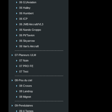
06 G1Aviation
06 Halley
06 Humbert
06 ICP
06 JMB Aircraft/VL3
06 Nando Groppo
06 Pti'Tavion
06 Skyarrow
06 Van's Aircraft
07-Planeurs ULM
07 Noin
07 PRO FE
07 Test
08-Pou du ciel
08 Croses
08 Landray
08 Mignet
09-Pendulaires
09 4 Temps