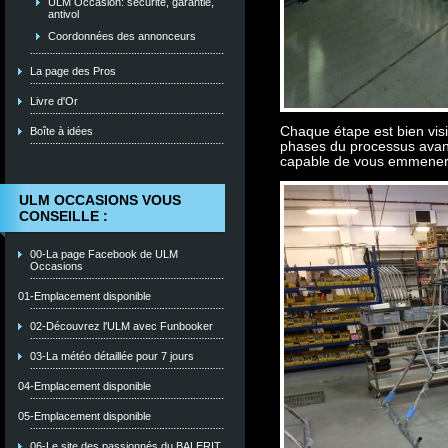
ULM Occasion: sécurité, garantie,
antivol
Coordonnées des annonceurs
La page des Pros
Livre d'Or
Chaque étape est bien visib
Boîte à idées
phases du processus avant 
capable de vous emmener d
ULM OCCASIONS VOUS
CONSEILLE :
00-La page Facebook de ULM
Occasions
01-Emplacement disponible
02-Découvrez l'ULM avec Funbooker
03-La météo détaillée pour 7 jours
04-Emplacement disponible
05-Emplacement disponible
06-Le site des passionnés du BALERIT