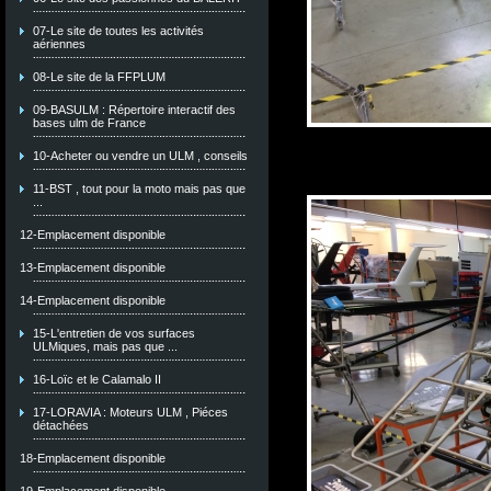
07-Le site de toutes les activités
aériennes
08-Le site de la FFPLUM
09-BASULM : Répertoire interactif des
bases ulm de France
10-Acheter ou vendre un ULM , conseils
11-BST , tout pour la moto mais pas que
...
12-Emplacement disponible
13-Emplacement disponible
14-Emplacement disponible
15-L'entretien de vos surfaces
ULMiques, mais pas que ...
16-Loïc et le Calamalo II
17-LORAVIA : Moteurs ULM , Piéces
détachées
18-Emplacement disponible