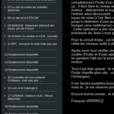
complètement l'huile d'un m
ça , il faut faire le nivea
07-Le site de toutes les activités
moteur , débrancher le tuy
aériennes
l'entrée ainsi découverte , 
tuyau de mise à l'air libre
08-Le site de la FFPLUM
jusqu'à obtention d'une pur
lorsque vous redémarrez vo
09-BASULM : Répertoire interactif des
bases ulm de France
. Cette opération a été réa
précieuse de Jean-Louis q
10-Acheter ou vendre un ULM , conseils
Pour le circuit d'eau , j'ai
refait les niveaux suite à
11-BST , tout pour la moto mais pas que
...
Après avoir tout vérifier a
coulée d'huile et d'eau ape
12-Emplacement disponible
en gardant l’œil sur la pre
moteur .
13-Emplacement disponible
Tout s'est bien passé : le
14-Emplacement disponible
l'huile chauffe plus vite 
l'échangeur .
15-L'entretien de vos surfaces
ULMiques, mais pas que ...
Il me faudra toutefois bou
mais là , je me réserve po
16-Loïc et le Calamalo II
Encore bonne année , et b
17-LORAVIA : Moteurs ULM , Piéces
détachées
François VERRIELE
18-Emplacement disponible