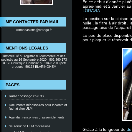
En ce début d'année plutôt 
après-midi et 2 Janvier a
LORAVIA
.
La position sur la cloison
ME CONTACTER PAR MAIL
huile , le filtre à air droit
passage aisé de l'appareil
ulmoccasions@orange.fr
Le peu de place disponible
pour plaquer le réservoir d
MENTIONS LÉGALES
Immatriculé au registre du commerce et des
sociétés au 16 Septembre 2020 : 801 360 173
RCS Dunkerque Domicilié au 104 rue du petit
croquet , 59173 BLARINGHEM
PAGES
Radio : passage en 8.33
Documents nécessaires pour la vente et
l'achat d'un ULM
Agenda , rencontres , rassemblements
Se servir de ULM Occasions
Grâce à la longueur de
du