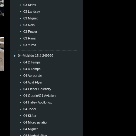
03 Kitfox
03 Landray
03 Mignet
03 Noin
03 Pottier
03 Rans
03 Yuma
04-Multi de 15 à 24999€
04 2 Temps
04 4 Temps
04 Aeroprakt
04 Avid Flyer
04 Fisher Celebrity
04 Guerin/G1 Aviation
04 Halley Apollo fox
04 Jodel
04 Kitfox
04 Micro aviation
04 Mignet
04 Mitchell Wing