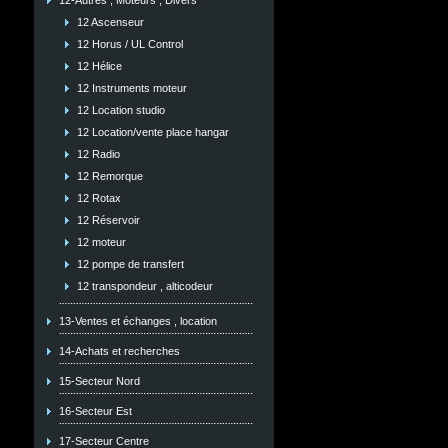
12-Autres , Moteurs , Divers
12 Ascenseur
12 Horus / UL Control
12 Hélice
12 Instruments moteur
12 Location studio
12 Location/vente place hangar
12 Radio
12 Remorque
12 Rotax
12 Réservoir
12 moteur
12 pompe de transfert
12 transpondeur , alticodeur
13-Ventes et échanges , location
14-Achats et recherches
15-Secteur Nord
16-Secteur Est
17-Secteur Centre