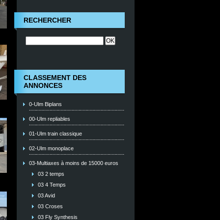
RECHERCHER
CLASSEMENT DES
ANNONCES
0-Ulm Biplans
00-Ulm repliables
01-Ulm train classique
02-Ulm monoplace
03-Multiaxes à moins de 15000 euros
03 2 temps
03 4 Temps
03 Avid
03 Croses
03 Fly Synthesis