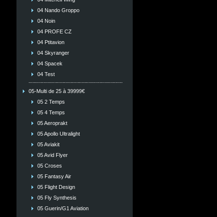
04 Nando Groppo
04 Noin
04 PROFE CZ
04 Ptitavion
04 Skyranger
04 Spacek
04 Test
05-Multi de 25 à 39999€
05 2 Temps
05 4 Temps
05 Aeroprakt
05 Apollo Ultralight
05 Aviakit
05 Avid Flyer
05 Croses
05 Fantasy Air
05 Flight Design
05 Fly Synthesis
05 Guerin/G1 Aviation