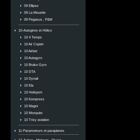
09 Ellipse
09 La Mouette
09 Pegasus , P&M
10-Autogires et Hélico
10 4 Temps
10 Air Copter
10 Airbet
10 Autogyro
10 Brako Gyro
10 DTA
10 Dynali
10 Ela
10 Helisport
10 Kompress
10 Magni
10 Mosquito
10 Trixy aviation
11-Paramoteurs et paraplanes