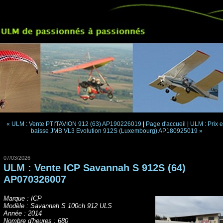
« ULM : Vente PTI'TAVION 912 (63) AP190226019
|
Page d'accueil
|
ULM : Prix 
baisse JMB VL3 Evolution 912S (Luxembourg) AP180925019 »
07/03/2026
ULM : Vente ICP Savannah S 912S (64)
AP070326007
Marque : ICP
Modèle : Savannah S 100ch 912 ULS
Année : 2014
Nombre d'heures : 680