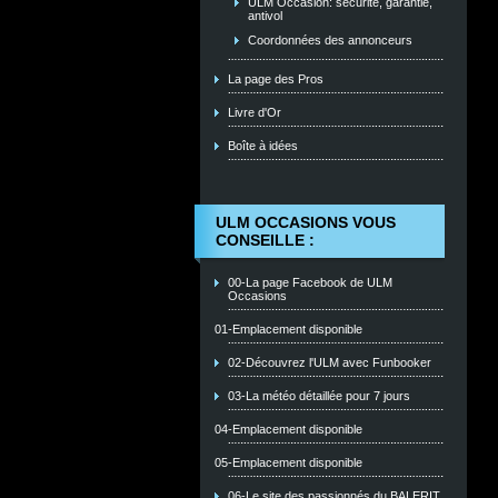
ULM Occasion: sécurité, garantie,
antivol
Coordonnées des annonceurs
La page des Pros
Livre d'Or
Boîte à idées
ULM OCCASIONS VOUS
CONSEILLE :
00-La page Facebook de ULM
Occasions
01-Emplacement disponible
02-Découvrez l'ULM avec Funbooker
03-La météo détaillée pour 7 jours
04-Emplacement disponible
05-Emplacement disponible
06-Le site des passionnés du BALERIT