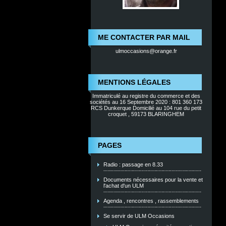
ME CONTACTER PAR MAIL
ulmoccasions@orange.fr
MENTIONS LÉGALES
Immatriculé au registre du commerce et des
sociétés au 16 Septembre 2020 : 801 360 173
RCS Dunkerque Domicilié au 104 rue du petit
croquet , 59173 BLARINGHEM
PAGES
Radio : passage en 8.33
Documents nécessaires pour la vente et
l'achat d'un ULM
Agenda , rencontres , rassemblements
Se servir de ULM Occasions