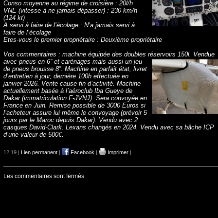
Conso moyenne au régime de croisière : 20l/h
VNE (vitesse à ne jamais dépasser) : 230 km/h
(124 kt)
A servi à faire de l’écolage : N’a jamais servi à
faire de l’écolage
Etes-vous le premier propriétaire : Deuxième propriétaire
Vos commentaires : machine équipée des doubles réservoirs 150l. Vendue
avec pneus en 6” et carénages mais
aussi un jeu
de pneus brousse 8”. Machine en parfait état, livret
d’entretien à jour, dernière 100h effectuée en
janvier 2026. Vente cause fin d’activité. Machine
actuellement basée à l’aéroclub Iba Gueye de
Dakar (immatriculation F-JVNJ). Sera convoyée en
France en Juin. Remise possible de 3000 Euros si
l’acheteur assure lui même le convoyage (prévoir 5
jours par le Maroc depuis Dakar). Vendu avec 2
casques David-Clark. Lexans changés en 2024. Vendu avec sa bâche ICP
d’une valeur de 500€.
12:19 |
Lien permanent
|
Facebook
|
Imprimer
|
Les commentaires sont fermés.