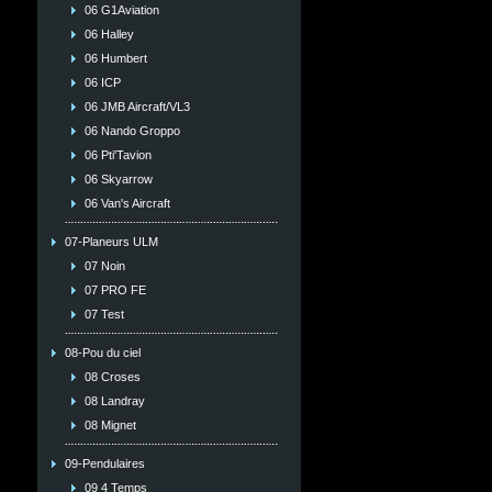
06 G1Aviation
06 Halley
06 Humbert
06 ICP
06 JMB Aircraft/VL3
06 Nando Groppo
06 Pti'Tavion
06 Skyarrow
06 Van's Aircraft
07-Planeurs ULM
07 Noin
07 PRO FE
07 Test
08-Pou du ciel
08 Croses
08 Landray
08 Mignet
09-Pendulaires
09 4 Temps