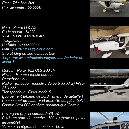
Etat : Très bon état
Prix de vente : 55 000€
Nom : Pierre LUCAS
Code postal : 64220
Ville : Saint-Jean le Vieux
Téléphone :
Portable : 0766500047
Mail :
pierre.lucas@icloud.com
Site et blog ou lien constructeur
:
https://www.centreulmlesnoyers.com/acheter-un-
avion-1
Moteur : Rotax 912 ULS 100 ch
Hélice : E-props tripale carbone
Parachute : oui
Radio : (marque , modèle , 25 ou 8.33 KHz) Filser
ATR 833
Transpondeur : Filser mode S
Equipement tableau de bord : (merci de détailler)
Équipement de base. + Garmin G5 couplé à GPS
Garmin Aera 660 et pilote automatique Garmin
Envergure (m) ou surface (m2): NC
Poids en ordre de marche : 300 kg (fiche de pesée
disponible)
Vitesse au régime de croisière : 85 kt