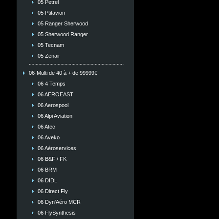
05 Petrel
05 Ptitavion
05 Ranger Sherwood
05 Sherwood Ranger
05 Tecnam
05 Zenair
06-Multi de 40 à + de 99999€
06 4 Temps
06 AEROEAST
06 Aerospool
06 Alpi Aviation
06 Atec
06 Aveko
06 Aéroservices
06 B&F / FK
06 BRM
06 DIDL
06 Direct Fly
06 Dyn'Aéro MCR
06 FlySynthesis