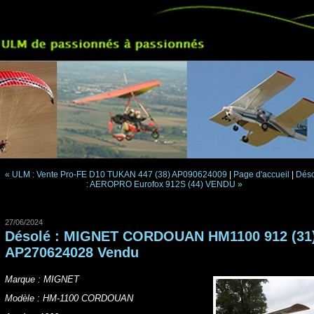
« ULM : Vente Pro-FE D10 TUKAN 447 (38) AP090624009
|
Page d'accueil
|
Déso
: AEROPRO Eurofox 912S (44) VENDU »
27/06/2024
Désolé : MIGNET CORDOUAN HM1100 912 (31
AP270624028 Vendu
Marque : MIGNET
Modèle : HM-1100 CORDOUAN