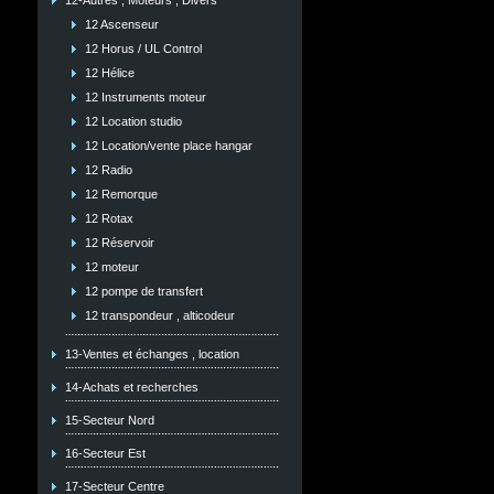
12-Autres , Moteurs , Divers
12 Ascenseur
12 Horus / UL Control
12 Hélice
12 Instruments moteur
12 Location studio
12 Location/vente place hangar
12 Radio
12 Remorque
12 Rotax
12 Réservoir
12 moteur
12 pompe de transfert
12 transpondeur , alticodeur
13-Ventes et échanges , location
14-Achats et recherches
15-Secteur Nord
16-Secteur Est
17-Secteur Centre