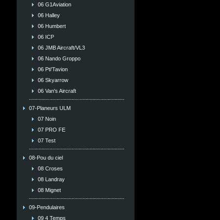
06 G1Aviation
06 Halley
06 Humbert
06 ICP
06 JMB Aircraft/VL3
06 Nando Groppo
06 Pti'Tavion
06 Skyarrow
06 Van's Aircraft
07-Planeurs ULM
07 Noin
07 PRO FE
07 Test
08-Pou du ciel
08 Croses
08 Landray
08 Mignet
09-Pendulaires
09 4 Temps