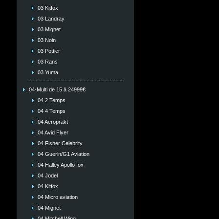
03 Kitfox
03 Landray
03 Mignet
03 Noin
03 Pottier
03 Rans
03 Yuma
04-Multi de 15 à 24999€
04 2 Temps
04 4 Temps
04 Aeroprakt
04 Avid Flyer
04 Fisher Celebrity
04 Guerin/G1 Aviation
04 Halley Apollo fox
04 Jodel
04 Kitfox
04 Micro aviation
04 Mignet
04 Mitchell Wing