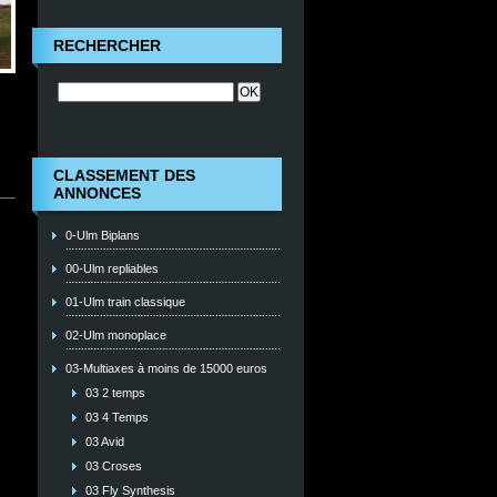
RECHERCHER
CLASSEMENT DES
ANNONCES
0-Ulm Biplans
00-Ulm repliables
01-Ulm train classique
02-Ulm monoplace
03-Multiaxes à moins de 15000 euros
03 2 temps
03 4 Temps
03 Avid
03 Croses
03 Fly Synthesis