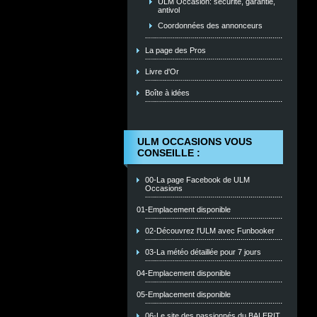
ULM Occasion: sécurité, garantie,
antivol
Coordonnées des annonceurs
La page des Pros
Livre d'Or
Boîte à idées
ULM OCCASIONS VOUS
CONSEILLE :
00-La page Facebook de ULM
Occasions
01-Emplacement disponible
02-Découvrez l'ULM avec Funbooker
03-La météo détaillée pour 7 jours
04-Emplacement disponible
05-Emplacement disponible
06-Le site des passionnés du BALERIT