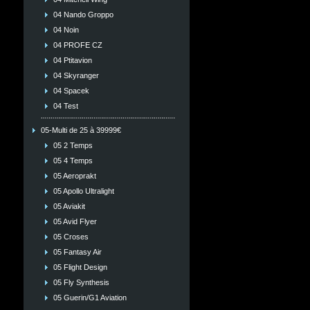
04 Nando Groppo
04 Noin
04 PROFE CZ
04 Ptitavion
04 Skyranger
04 Spacek
04 Test
05-Multi de 25 à 39999€
05 2 Temps
05 4 Temps
05 Aeroprakt
05 Apollo Ultralight
05 Aviakit
05 Avid Flyer
05 Croses
05 Fantasy Air
05 Flight Design
05 Fly Synthesis
05 Guerin/G1 Aviation