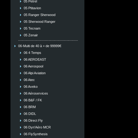
05 Petrel
05 Ptitavion
05 Ranger Sherwood
05 Sherwood Ranger
05 Tecnam
05 Zenair
06-Multi de 40 à + de 99999€
06 4 Temps
06 AEROEAST
06 Aerospool
06 Alpi Aviation
06 Atec
06 Aveko
06 Aéroservices
06 B&F / FK
06 BRM
06 DIDL
06 Direct Fly
06 Dyn'Aéro MCR
06 FlySynthesis