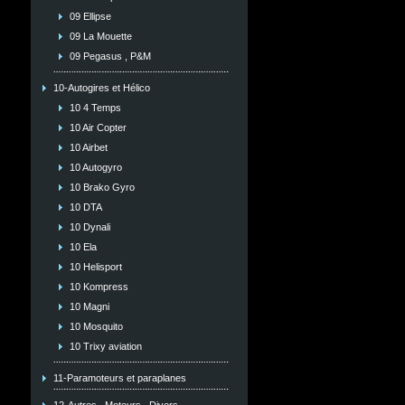
09 Ellipse
09 La Mouette
09 Pegasus , P&M
10-Autogires et Hélico
10 4 Temps
10 Air Copter
10 Airbet
10 Autogyro
10 Brako Gyro
10 DTA
10 Dynali
10 Ela
10 Helisport
10 Kompress
10 Magni
10 Mosquito
10 Trixy aviation
11-Paramoteurs et paraplanes