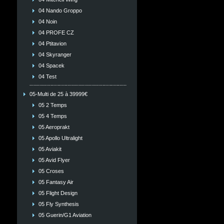
04 Nando Groppo
04 Noin
04 PROFE CZ
04 Ptitavion
04 Skyranger
04 Spacek
04 Test
05-Multi de 25 à 39999€
05 2 Temps
05 4 Temps
05 Aeroprakt
05 Apollo Ultralight
05 Aviakit
05 Avid Flyer
05 Croses
05 Fantasy Air
05 Flight Design
05 Fly Synthesis
05 Guerin/G1 Aviation