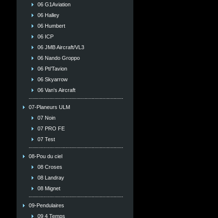
06 G1Aviation
06 Halley
06 Humbert
06 ICP
06 JMB Aircraft/VL3
06 Nando Groppo
06 Pti'Tavion
06 Skyarrow
06 Van's Aircraft
07-Planeurs ULM
07 Noin
07 PRO FE
07 Test
08-Pou du ciel
08 Croses
08 Landray
08 Mignet
09-Pendulaires
09 4 Temps