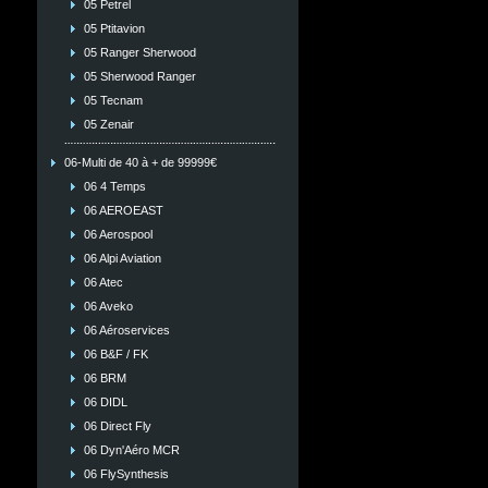
05 Petrel
05 Ptitavion
05 Ranger Sherwood
05 Sherwood Ranger
05 Tecnam
05 Zenair
06-Multi de 40 à + de 99999€
06 4 Temps
06 AEROEAST
06 Aerospool
06 Alpi Aviation
06 Atec
06 Aveko
06 Aéroservices
06 B&F / FK
06 BRM
06 DIDL
06 Direct Fly
06 Dyn'Aéro MCR
06 FlySynthesis