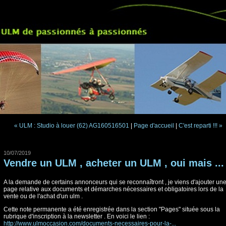
« ULM : Studio à louer (62) AG160516501
|
Page d'accueil
|
C'est reparti !!! »
10/07/2019
Vendre un ULM , acheter un ULM , oui mais ...
A la demande de certains annonceurs qui se reconnaîtront , je viens d'ajouter un
page relative aux documents et démarches nécessaires et obligatoires lors de la
vente ou de l'achat d'un ulm .
Cette note permanente a été enregistrée dans la section "Pages" située sous la
rubrique d'inscription à la newsletter . En voici le lien :
http://www.ulmoccasion.com/documents-necessaires-pour-la-...