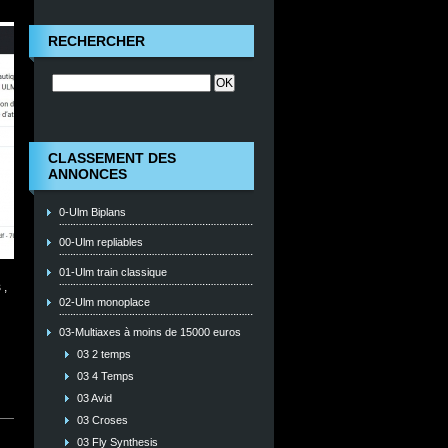
RECHERCHER
CLASSEMENT DES
ANNONCES
0-Ulm Biplans
00-Ulm repliables
01-Ulm train classique
 ,
02-Ulm monoplace
03-Multiaxes à moins de 15000 euros
03 2 temps
03 4 Temps
03 Avid
03 Croses
03 Fly Synthesis