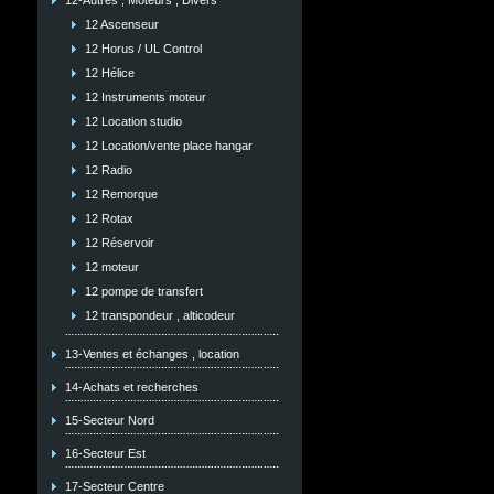
12-Autres , Moteurs , Divers
12 Ascenseur
12 Horus / UL Control
12 Hélice
12 Instruments moteur
12 Location studio
12 Location/vente place hangar
12 Radio
12 Remorque
12 Rotax
12 Réservoir
12 moteur
12 pompe de transfert
12 transpondeur , alticodeur
13-Ventes et échanges , location
14-Achats et recherches
15-Secteur Nord
16-Secteur Est
17-Secteur Centre