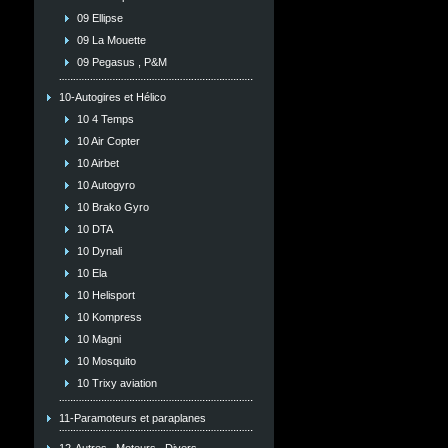
09 Ellipse
09 La Mouette
09 Pegasus , P&M
10-Autogires et Hélico
10 4 Temps
10 Air Copter
10 Airbet
10 Autogyro
10 Brako Gyro
10 DTA
10 Dynali
10 Ela
10 Helisport
10 Kompress
10 Magni
10 Mosquito
10 Trixy aviation
11-Paramoteurs et paraplanes