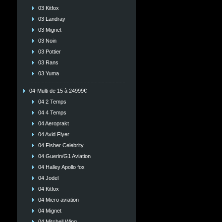
03 Kitfox
03 Landray
03 Mignet
03 Noin
03 Pottier
03 Rans
03 Yuma
04-Multi de 15 à 24999€
04 2 Temps
04 4 Temps
04 Aeroprakt
04 Avid Flyer
04 Fisher Celebrity
04 Guerin/G1 Aviation
04 Halley Apollo fox
04 Jodel
04 Kitfox
04 Micro aviation
04 Mignet
04 Mitchell Wing