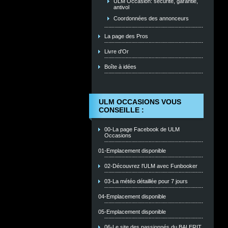
ULM Occasion: sécurité, garantie,
antivol
Coordonnées des annonceurs
La page des Pros
Livre d'Or
Boîte à idées
ULM OCCASIONS VOUS
CONSEILLE :
00-La page Facebook de ULM
Occasions
01-Emplacement disponible
02-Découvrez l'ULM avec Funbooker
03-La météo détaillée pour 7 jours
04-Emplacement disponible
05-Emplacement disponible
06-Le site des passionnés du BALERIT