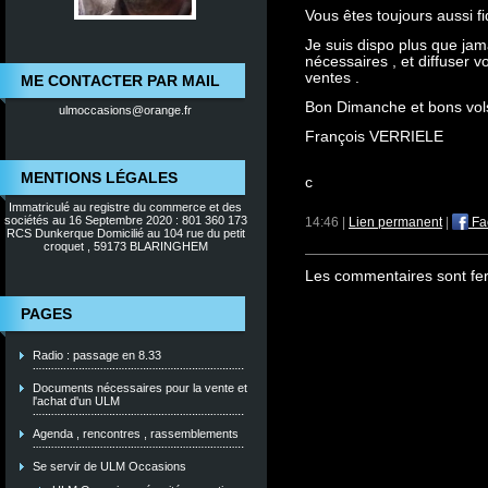
Vous êtes toujours aussi fi
Je suis dispo plus que jam
nécessaires , et diffuser
ventes .
ME CONTACTER PAR MAIL
Bon Dimanche et bons vols
ulmoccasions@orange.fr
François VERRIELE
MENTIONS LÉGALES
c
Immatriculé au registre du commerce et des
sociétés au 16 Septembre 2020 : 801 360 173
14:46 |
Lien permanent
|
Fa
RCS Dunkerque Domicilié au 104 rue du petit
croquet , 59173 BLARINGHEM
Les commentaires sont fe
PAGES
Radio : passage en 8.33
Documents nécessaires pour la vente et
l'achat d'un ULM
Agenda , rencontres , rassemblements
Se servir de ULM Occasions