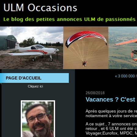
« 3 000 000 !!
PAGE D'ACCUEIL
Cliquez ici
26/08/2018
Vacances ? C'est l
Après quelques jours de rep
notamment à votre service
A ce sujet , 7 annonces o
retour , et 6 ULM ont été
Voyager,Eurofox, MPDC, M