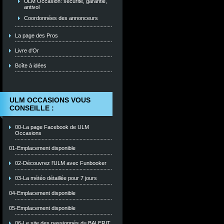
ULM Occasion: sécurité, garantie,
antivol
Coordonnées des annonceurs
La page des Pros
Livre d'Or
Boîte à idées
ULM OCCASIONS VOUS
CONSEILLE :
00-La page Facebook de ULM
Occasions
01-Emplacement disponible
02-Découvrez l'ULM avec Funbooker
03-La météo détaillée pour 7 jours
04-Emplacement disponible
05-Emplacement disponible
06-Le site des passionnés du BALERIT