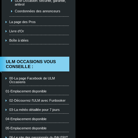
ULM Occasion: sécurité, garantie,
antivol
Coordonnées des annonceurs
La page des Pros
Livre d'Or
Boîte à idées
ULM OCCASIONS VOUS
CONSEILLE :
00-La page Facebook de ULM
Occasions
01-Emplacement disponible
02-Découvrez l'ULM avec Funbooker
03-La météo détaillée pour 7 jours
04-Emplacement disponible
05-Emplacement disponible
06-Le site des passionnés du BALERIT