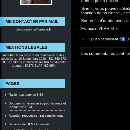
dont le prix a baissé .
Sinon , vous pouvez sélec
fonction de sa classe , de 
Bonne fin d'année avec U
ME CONTACTER PAR MAIL
François VERRIELE
ulmoccasions@orange.fr
12:12 |
Lien permanent
|
Fa
MENTIONS LÉGALES
Les commentaires sont fe
Immatriculé au registre du commerce et des
sociétés au 16 Septembre 2020 : 801 360 173
RCS Dunkerque Domicilié au 104 rue du petit
croquet , 59173 BLARINGHEM
PAGES
Radio : passage en 8.33
Documents nécessaires pour la vente et
l'achat d'un ULM
Agenda , rencontres , rassemblements
Se servir de ULM Occasions