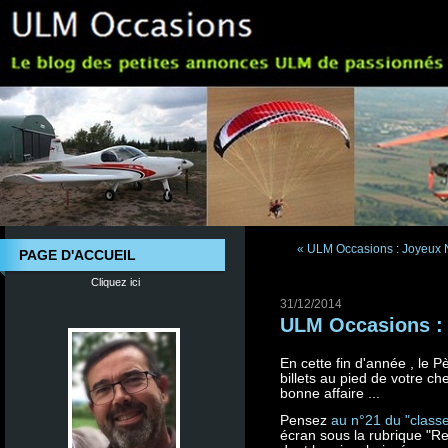
« ULM Occasions : Joyeux 
PAGE D'ACCUEIL
Cliquez ici
31/12/2014
ULM Occasions : A
En cette fin d'année , le 
billets au pied de votre c
bonne affaire ...
Pensez
au n°21 du "clas
écran sous la rubrique "R