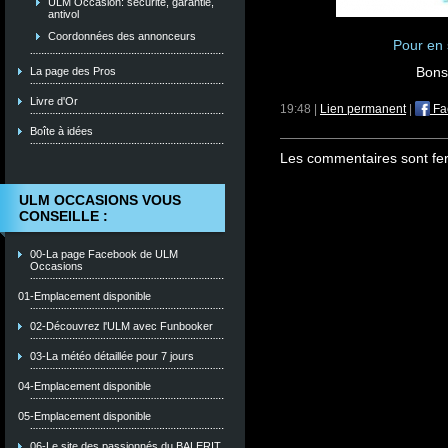
ULM Occasion: sécurité, garantie,
antivol
Coordonnées des annonceurs
Pour en s
Bons 
La page des Pros
Livre d'Or
19:48 |
Lien permanent
|
Fa
Boîte à idées
Les commentaires sont fe
ULM OCCASIONS VOUS
CONSEILLE :
00-La page Facebook de ULM
Occasions
01-Emplacement disponible
02-Découvrez l'ULM avec Funbooker
03-La météo détaillée pour 7 jours
04-Emplacement disponible
05-Emplacement disponible
06-Le site des passionnés du BALERIT