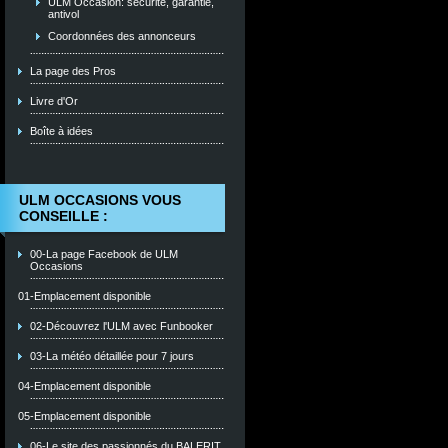
ULM Occasion: sécurité, garantie,
antivol
Coordonnées des annonceurs
La page des Pros
Livre d'Or
Boîte à idées
ULM OCCASIONS VOUS
CONSEILLE :
00-La page Facebook de ULM
Occasions
01-Emplacement disponible
02-Découvrez l'ULM avec Funbooker
03-La météo détaillée pour 7 jours
04-Emplacement disponible
05-Emplacement disponible
06-Le site des passionnés du BALERIT