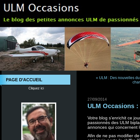
« ULM : Des nouvelles du 
PAGE D'ACCUEIL
chan
Cliquez ici
27/09/2014
ULM Occasions : 
Votre blog s'enrichit ce j
passionnés des ULM biplan
annonces qui concernent l
Afin de ne pas modifier de