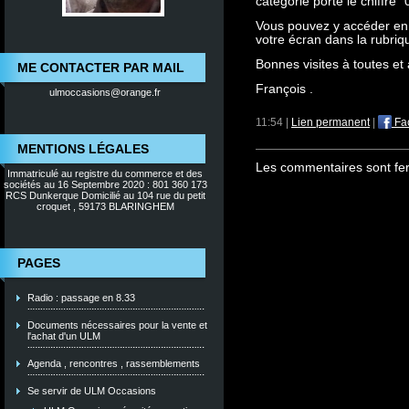
catégorie porte le chiffre "0
Vous pouvez y accéder e
votre écran dans la rubriq
Bonnes visites à toutes et 
ME CONTACTER PAR MAIL
François .
ulmoccasions@orange.fr
11:54 |
Lien permanent
|
Fa
MENTIONS LÉGALES
Les commentaires sont fe
Immatriculé au registre du commerce et des
sociétés au 16 Septembre 2020 : 801 360 173
RCS Dunkerque Domicilié au 104 rue du petit
croquet , 59173 BLARINGHEM
PAGES
Radio : passage en 8.33
Documents nécessaires pour la vente et
l'achat d'un ULM
Agenda , rencontres , rassemblements
Se servir de ULM Occasions