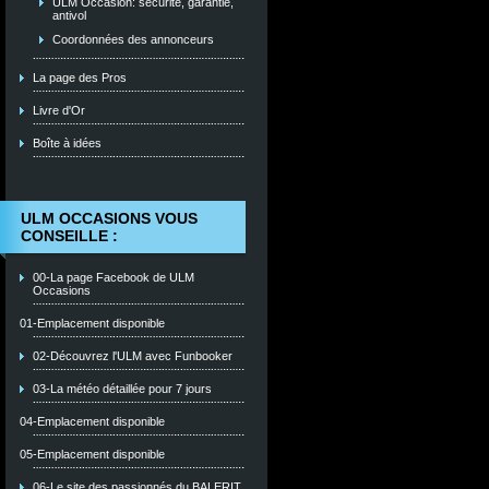
ULM Occasion: sécurité, garantie,
antivol
Coordonnées des annonceurs
La page des Pros
Livre d'Or
Boîte à idées
ULM OCCASIONS VOUS
CONSEILLE :
00-La page Facebook de ULM
Occasions
01-Emplacement disponible
02-Découvrez l'ULM avec Funbooker
03-La météo détaillée pour 7 jours
04-Emplacement disponible
05-Emplacement disponible
06-Le site des passionnés du BALERIT