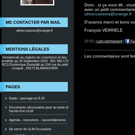
Donc , si ça vous dit , vo
avec un petit commentaire q
ulmoccasions@orange.fr
.
ME CONTACTER PAR MAIL
D'avance merci et bons vol
François VERRIELE
ulmoccasions@orange.fr
20:50 |
Lien permanent
|
Fa
MENTIONS LÉGALES
Les commentaires sont fe
Immatriculé au registre du commerce et des
sociétés au 16 Septembre 2020 : 801 360 173
RCS Dunkerque Domicilié au 104 rue du petit
croquet , 59173 BLARINGHEM
PAGES
Radio : passage en 8.33
Documents nécessaires pour la vente et
l'achat d'un ULM
Agenda , rencontres , rassemblements
Se servir de ULM Occasions